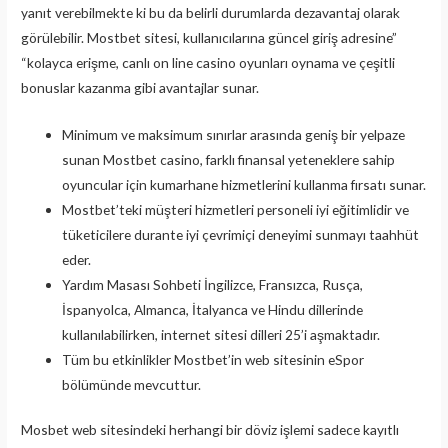
yanıt verebilmekte ki bu da belirli durumlarda dezavantaj olarak
görülebilir. Mostbet sitesi, kullanıcılarına güncel giriş adresine”
“kolayca erişme, canlı on line casino oyunları oynama ve çeşitli
bonuslar kazanma gibi avantajlar sunar.
Minimum ve maksimum sınırlar arasında geniş bir yelpaze
sunan Mostbet casino, farklı finansal yeteneklere sahip
oyuncular için kumarhane hizmetlerini kullanma fırsatı sunar.
Mostbet’teki müşteri hizmetleri personeli iyi eğitimlidir ve
tüketicilere durante iyi çevrimiçi deneyimi sunmayı taahhüt
eder.
Yardım Masası Sohbeti İngilizce, Fransızca, Rusça,
İspanyolca, Almanca, İtalyanca ve Hindu dillerinde
kullanılabilirken, internet sitesi dilleri 25’i aşmaktadır.
Tüm bu etkinlikler Mostbet’in web sitesinin eSpor
bölümünde mevcuttur.
Mosbet web sitesindeki herhangi bir döviz işlemi sadece kayıtlı