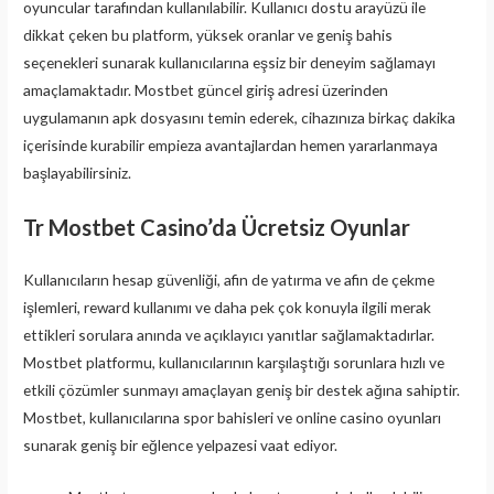
oyuncular tarafından kullanılabilir. Kullanıcı dostu arayüzü ile
dikkat çeken bu platform, yüksek oranlar ve geniş bahis
seçenekleri sunarak kullanıcılarına eşsiz bir deneyim sağlamayı
amaçlamaktadır. Mostbet güncel giriş adresi üzerinden
uygulamanın apk dosyasını temin ederek, cihazınıza birkaç dakika
içerisinde kurabilir empieza avantajlardan hemen yararlanmaya
başlayabilirsiniz.
Tr Mostbet Casino’da Ücretsiz Oyunlar
Kullanıcıların hesap güvenliği, afin de yatırma ve afin de çekme
işlemleri, reward kullanımı ve daha pek çok konuyla ilgili merak
ettikleri sorulara anında ve açıklayıcı yanıtlar sağlamaktadırlar.
Mostbet platformu, kullanıcılarının karşılaştığı sorunlara hızlı ve
etkili çözümler sunmayı amaçlayan geniş bir destek ağına sahiptir.
Mostbet, kullanıcılarına spor bahisleri ve online casino oyunları
sunarak geniş bir eğlence yelpazesi vaat ediyor.