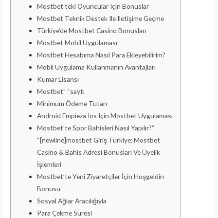
Mostbet’teki Oyuncular Için Bonuslar
Mostbet Teknik Destek Ile Iletişime Geçme
Türkiye’de Mostbet Casino Bonusları
Mostbet Mobil Uygulaması
Mostbet Hesabıma Nasıl Para Ekleyebilirim?
Mobil Uygulama Kullanmanın Avantajları
Kumar Lisansı
Mostbet” “saytı
Minimum Ödeme Tutarı
Android Empieza Ios Için Mostbet Uygulaması
Mostbet’te Spor Bahisleri Nasıl Yapılır?”
“[newline]mostbet Giriş Türkiye: Mostbet
Casino & Bahis Adresi Bonusları Ve Üyelik
İşlemleri
Mostbet’te Yeni Ziyaretçiler İçin Hoşgeldin
Bonusu
Sosyal Ağlar Aracılığıyla
Para Çekme Süresi