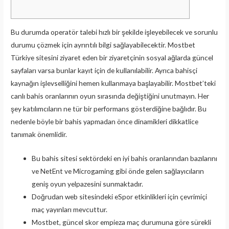
Bu durumda operatör talebi hızlı bir şekilde işleyebilecek ve sorunlu
durumu çözmek için ayrıntılı bilgi sağlayabilecektir. Mostbet
Türkiye sitesini ziyaret eden bir ziyaretçinin sosyal ağlarda güncel
sayfaları varsa bunlar kayıt için de kullanılabilir. Ayrıca bahisçi
kaynağın işlevselliğini hemen kullanmaya başlayabilir. Mostbet’teki
canlı bahis oranlarının oyun sırasında değiştiğini unutmayın. Her
şey katılımcıların ne tür bir performans gösterdiğine bağlıdır. Bu
nedenle böyle bir bahis yapmadan önce dinamikleri dikkatlice
tanımak önemlidir.
Bu bahis sitesi sektördeki en iyi bahis oranlarından bazılarını
ve NetEnt ve Microgaming gibi önde gelen sağlayıcıların
geniş oyun yelpazesini sunmaktadır.
Doğrudan web sitesindeki eSpor etkinlikleri için çevrimiçi
maç yayınları mevcuttur.
Mostbet, güncel skor empieza maç durumuna göre sürekli