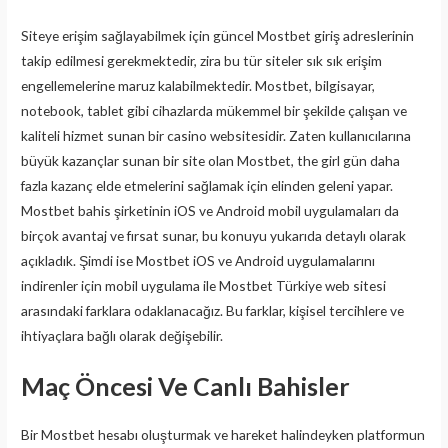
Siteye erişim sağlayabilmek için güncel Mostbet giriş adreslerinin
takip edilmesi gerekmektedir, zira bu tür siteler sık sık erişim
engellemelerine maruz kalabilmektedir. Mostbet, bilgisayar,
notebook, tablet gibi cihazlarda mükemmel bir şekilde çalışan ve
kaliteli hizmet sunan bir casino websitesidir. Zaten kullanıcılarına
büyük kazançlar sunan bir site olan Mostbet, the girl gün daha
fazla kazanç elde etmelerini sağlamak için elinden geleni yapar.
Mostbet bahis şirketinin iOS ve Android mobil uygulamaları da
birçok avantaj ve fırsat sunar, bu konuyu yukarıda detaylı olarak
açıkladık. Şimdi ise Mostbet iOS ve Android uygulamalarını
indirenler için mobil uygulama ile Mostbet Türkiye web sitesi
arasındaki farklara odaklanacağız. Bu farklar, kişisel tercihlere ve
ihtiyaçlara bağlı olarak değişebilir.
Maç Öncesi Ve Canlı Bahisler
Bir Mostbet hesabı oluşturmak ve hareket halindeyken platformun