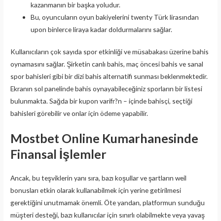
kazanmanın bir başka yoludur.
Bu, oyuncuların oyun bakiyelerini twenty Türk lirasından
upon binlerce liraya kadar doldurmalarını sağlar.
Kullanıcıların çok sayıda spor etkinliği ve müsabakası üzerine bahis
oynamasını sağlar. Şirketin canlı bahis, maç öncesi bahis ve sanal
spor bahisleri gibi bir dizi bahis alternatifi sunması beklenmektedir.
Ekranın sol panelinde bahis oynayabileceğiniz sporların bir listesi
bulunmakta. Sağda bir kupon varifr?n – içinde bahisçi, seçtiği
bahisleri görebilir ve onlar için ödeme yapabilir.
Mostbet Online Kumarhanesinde
Finansal İşlemler
Ancak, bu teşviklerin yanı sıra, bazı koşullar ve şartların weil
bonusları etkin olarak kullanabilmek için yerine getirilmesi
gerektiğini unutmamak önemli. Öte yandan, platformun sunduğu
müşteri desteği, bazı kullanıcılar için sınırlı olabilmekte veya yavaş