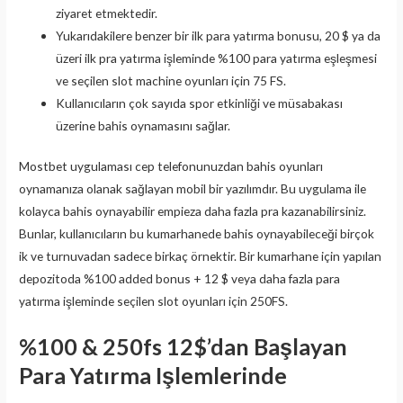
ziyaret etmektedir.
Yukarıdakilere benzer bir ilk para yatırma bonusu, 20 $ ya da
üzeri ilk pra yatırma işleminde %100 para yatırma eşleşmesi
ve seçilen slot machine oyunları için 75 FS.
Kullanıcıların çok sayıda spor etkinliği ve müsabakası
üzerine bahis oynamasını sağlar.
Mostbet uygulaması cep telefonunuzdan bahis oyunları
oynamanıza olanak sağlayan mobil bir yazılımdır. Bu uygulama ile
kolayca bahis oynayabilir empieza daha fazla pra kazanabilirsiniz.
Bunlar, kullanıcıların bu kumarhanede bahis oynayabileceği birçok
ik ve turnuvadan sadece birkaç örnektir. Bir kumarhane için yapılan
depozitoda %100 added bonus + 12 $ veya daha fazla para
yatırma işleminde seçilen slot oyunları için 250FS.
%100 & 250fs 12$’dan Başlayan
Para Yatırma Işlemlerinde