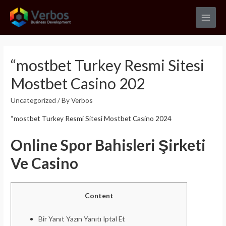
Skip
to
Main
content
Men
“mostbet Turkey Resmi Sitesi
Mostbet Casino 202
Uncategorized
/ By
Verbos
“mostbet Turkey Resmi Sitesi Mostbet Casino 2024
Online Spor Bahisleri Şirketi
Ve Casino
Content
Bir Yanıt Yazın Yanıtı Iptal Et