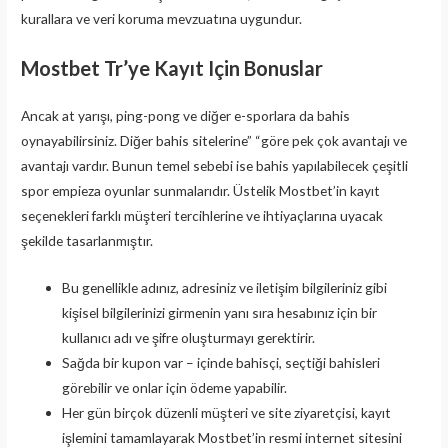
kurallara ve veri koruma mevzuatına uygundur.
Mostbet Tr’ye Kayıt Için Bonuslar
Ancak at yarışı, ping-pong ve diğer e-sporlara da bahis
oynayabilirsiniz. Diğer bahis sitelerine” “göre pek çok avantajı ve
avantajı vardır. Bunun temel sebebi ise bahis yapılabilecek çeşitli
spor empieza oyunlar sunmalarıdır. Üstelik Mostbet’in kayıt
seçenekleri farklı müşteri tercihlerine ve ihtiyaçlarına uyacak
şekilde tasarlanmıştır.
Bu genellikle adınız, adresiniz ve iletişim bilgileriniz gibi
kişisel bilgilerinizi girmenin yanı sıra hesabınız için bir
kullanıcı adı ve şifre oluşturmayı gerektirir.
Sağda bir kupon var – içinde bahisçi, seçtiği bahisleri
görebilir ve onlar için ödeme yapabilir.
Her gün birçok düzenli müşteri ve site ziyaretçisi, kayıt
işlemini tamamlayarak Mostbet’in resmi internet sitesini