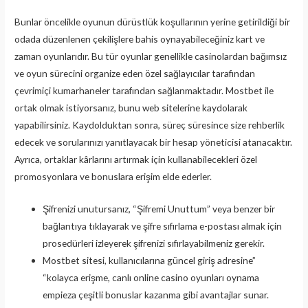
Bunlar öncelikle oyunun dürüstlük koşullarının yerine getirildiği bir
odada düzenlenen çekilişlere bahis oynayabileceğiniz kart ve
zaman oyunlarıdır. Bu tür oyunlar genellikle casinolardan bağımsız
ve oyun sürecini organize eden özel sağlayıcılar tarafından
çevrimiçi kumarhaneler tarafından sağlanmaktadır. Mostbet ile
ortak olmak istiyorsanız, bunu web sitelerine kaydolarak
yapabilirsiniz. Kaydolduktan sonra, süreç süresince size rehberlik
edecek ve sorularınızı yanıtlayacak bir hesap yöneticisi atanacaktır.
Ayrıca, ortaklar kârlarını artırmak için kullanabilecekleri özel
promosyonlara ve bonuslara erişim elde ederler.
Şifrenizi unutursanız, “Şifremi Unuttum” veya benzer bir
bağlantıya tıklayarak ve şifre sıfırlama e-postası almak için
prosedürleri izleyerek şifrenizi sıfırlayabilmeniz gerekir.
Mostbet sitesi, kullanıcılarına güncel giriş adresine”
“kolayca erişme, canlı online casino oyunları oynama
empieza çeşitli bonuslar kazanma gibi avantajlar sunar.