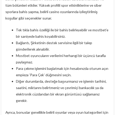
tüm bölümleri etkiler. Yüksek profilli spor etkinliklerine ve siber
sporlara bahis yapma, belirli casino oyunlarında iyileştirilmiş
koşullar gibi seçenekler sunar.
Tek tıkla bahis özelliği ile bir bahis belirleyebilir ve mostbet’e
bir saniyede bahis koyabilirsiniz.
Bağlantı, Şirketinin destek servisine ilgili bir talep
gönderilerek alınabilir.
Mostbet oyuncuların verilerini herhangi bir üçüncü tarafla
paylaşmaz.
Para çekme işlemini başlatmak için hesabınızda oturum açın
empieza ‘Para Çek’ düğmesini seçin.
Diğer durumlarda, desteğe başvurmanız ve işlemin tarihini,
saatini, miktarını belirtmeniz ve çevrimiçi bankacılık ya da
elektronik cüzdandan bir ekran görüntüsü sağlamanız
gerekir.
Ayrıca, bonuslar genellikle belirli oyunlar veya oyun kategorileri için