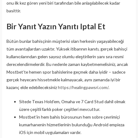
onu ilk kez gören yeni biri tarafından bile anlaşılabilecek kadar
basittir.
Bir Yanıt Yazın Yanıtı Iptal Et
Bütün bunlar bahisçinin müşterisi olan herkesin yaşayabileceği
tüm avantajlardan uzaktır. Yüksek itibarının kanıtı, gerçek bahisçi
kullanıcılarından gelen sayısız olumlu eleştirilerin yanı sıra resmi
derecelendirmelerdir. Bu nedenle zaman kaybetmemelisiniz, ancak
Mostbet’te hemen spor bahislerine geçmek daha iyidir – sadece
gerçek heyecanı hissetmekle kalmayacak, aynı zamanda iyi bir
kazanç elde edebileceksiniz
https://healingpawsri.com/
.
Sitede Texas Hold’em, Omaha ve 7 Card Stud dahil olmak
üzere çeşitli farklı poker çeşitleri mevcuttur.
Mostbet’in hem bahis bürosunun hem sobre çevrimiçi
kumarhanenin hizmetlerinin bulunduğu Android empieza
iOS için mobil uygulamaları vardır.