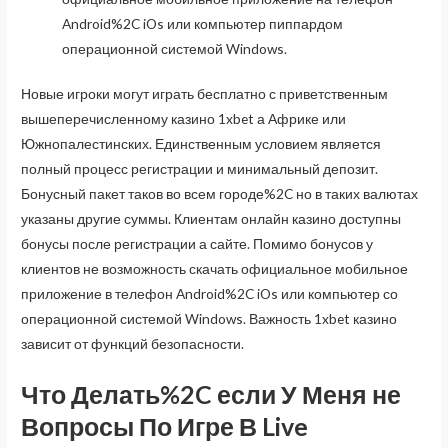
Android%2C iOs или компьютер пиппардом
операционной системой Windows.
Новые игроки могут играть бесплатно с приветственным
вышеперечисленному казино 1xbet а Африке или
Южнопалестинских. Единственным условием является
полный процесс регистрации и минимальный депозит.
Бонусный пакет таков во всем городе%2C но в таких валютах
указаны другие суммы. Клиентам онлайн казино доступны
бонусы после регистрации а сайте. Помимо бонусов у
клиентов не возможность скачать официальное мобильное
приложение в телефон Android%2C iOs или компьютер со
операционной системой Windows. Важность 1xbet казино
зависит от функций безопасности.
Что Делать%2C если У Меня не
Вопросы По Игре В Live