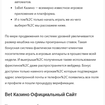
автоматов.
1xBet Казино — всемирно известное игровое
приложение и платформа.
И о том%2C только начать играть же из чего
выберет%2C мы расскажем ниже.
По мере продвижения по системе уровней увеличивается
размер кешбэка на суммы проигранных ставок. Такая
бонусная система фактически позволяет клиентам
посетителям играть в игровые аппараты в прошествии всей
недели. И выигрыши%2C полученные также использовании
фриспинов%2C даже распространяется вейджер. Бонус
доступен только намного игрокам%2C которые подтверждая
адрес электронной почты и телефон%2C появились все поля
и профиле и пошли процедуру верификации.
Bet Казино Официальный Сайт