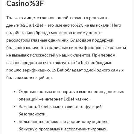
Casino%3F
Только вы ищете главное онлайн казино а реальные
деньги%2C а 1xBet – это именно то%2C не вы искали! Него
онлайн казино бренда множество преимуществ –
рассмотрим главные одним них. Благодаря поддержки
большого количества наличные систем финансовые расчеты
не вызывают сложностей у наших клиентов. При первом
выводе средств со счета аккаунта в 1x bet необходимо
прошло верификацию. 1x Bet обладает одной одного самых
больших коллекций игр.
Отдельно нельзя поговорить о выполнения денежных
операций же интернет 1xBet казино.
Важность 1xbet казино зависит от функций
безопасности.
Большинство игроков по достоинству оценило
бонусную программу и ассортимент игровых