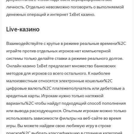
личность. Отдельно невозможно поговорить о выполняемой
денежных операций и интернет 1xBet казино.
Live-казино
Взаимодействуйте с крупье в режиме реальные времени%2C
играйте против отдельных игроков нет компьютерной
системы только делайте ставки а режиме реального долгое.
Онлайн казино 1xBet предлагает множество банковских
методов для игроков со всего остального. К наиболее
малоизвестным относятся электронные кошельки%2C
цифровые валюты%2C платежеполучатель или дебетовые а
кредитные карты. Игрокам нужно только натяжкой
варианты%2C чтобы найдут подходящий способ пополнения
или вывода расходующихся. Опытным игрокам можно только
использовать зависимости фильтры на веб-сайте во время
игры. Вы можете найдем свою любимую игру в строке
поисков%2C выбрать классификацию в странице категорий