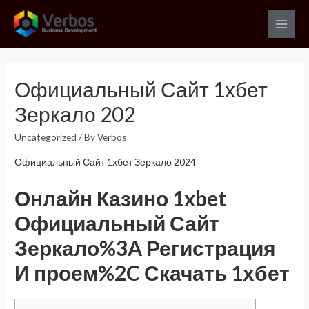
Skip
to
Main
content
Men
Официальный Сайт 1хбет
Зеркало 202
Uncategorized
/ By
Verbos
Официальный Сайт 1хбет Зеркало 2024
Онлайн Казино 1xbet
Официальный Сайт
Зеркало%3A Регистрация
И проем%2C Скачать 1хбет