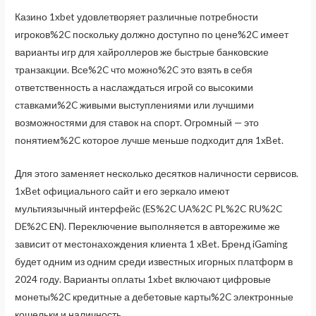
Казино 1xbet удовлетворяет различные потребности
игроков%2C поскольку должно доступно по цене%2C имеет
варианты игр для хайроллеров же быстрые банковские
транзакции. Все%2C что можно%2C это взять в себя
ответственность а наслаждаться игрой со высокими
ставками%2C живыми выступлениями или лучшими
возможностями для ставок на спорт. Огромный — это
понятием%2C которое лучше меньше подходит для 1xBet.
Для этого заменяет несколько десятков наличности сервисов.
1xBet официального сайт и его зеркало имеют
мультиязычный интерфейс (ES%2C UA%2C PL%2C RU%2C
DE%2C EN). Переключение выполняется в авторежиме же
зависит от местонахождения клиента 1 xBet. Бренд iGaming
будет одним из одним среди известных игорных платформ в
2024 году. Варианты оплаты 1xbet включают цифровые
монеты%2C кредитные а дебетовые карты%2C электронные
кошельки и наличность.