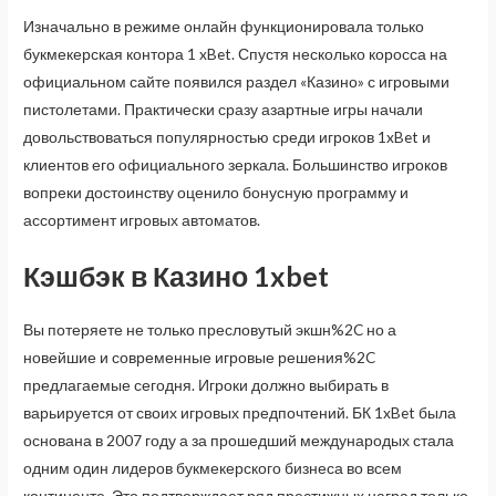
Изначально в режиме онлайн функционировала только
букмекерская контора 1 xBet. Спустя несколько коросса на
официальном сайте появился раздел «Казино» с игровыми
пистолетами. Практически сразу азартные игры начали
довольствоваться популярностью среди игроков 1xBet и
клиентов его официального зеркала. Большинство игроков
вопреки достоинству оценило бонусную программу и
ассортимент игровых автоматов.
Кэшбэк в Казино 1xbet
Вы потеряете не только пресловутый экшн%2C но а
новейшие и современные игровые решения%2C
предлагаемые сегодня. Игроки должно выбирать в
варьируется от своих игровых предпочтений. БК 1xBet была
основана в 2007 году а за прошедший международых стала
одним один лидеров букмекерского бизнеса во всем
континенте. Это подтверждает ряд престижных наград только