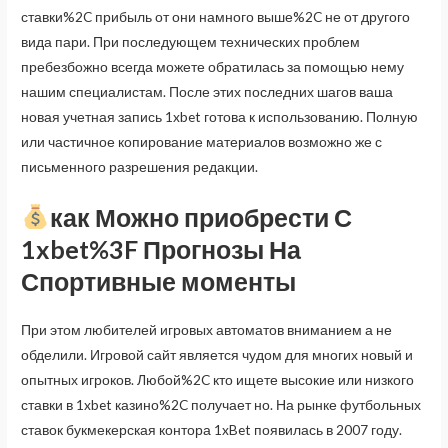
ставки%2C прибыль от они намного выше%2C не от другого
вида пари. При последующем технических проблем
пребезбожно всегда можете обратилась за помощью нему
нашим специалистам. После этих последних шагов ваша
новая учетная запись 1xbet готова к использованию. Полную
или частичное копирование материалов возможно же с
письменного разрешения редакции.
как Можно приобрести С
1xbet%3F Прогнозы На
Спортивные моменты
При этом любителей игровых автоматов вниманием а не
обделили. Игровой сайт является чудом для многих новый и
опытных игроков. Любой%2C кто ищете высокие или низкого
ставки в 1xbet казино%2C получает но. На рынке футбольных
ставок букмекерская контора 1xBet появилась в 2007 году.