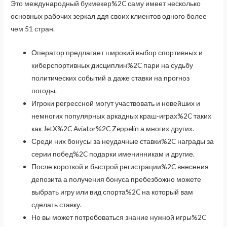
Это международный букмекер%2C саму имеет несколько
основных рабочих зеркал ддя своих клиентов одного более
чем 51 стран.
Оператор предлагает широкий выбор спортивных и
киберспортивных дисциплин%2C пари на судьбу
политических событий а даже ставки на прогноз
погоды.
Игроки регрессной могут участвовать и новейших и
немногих популярных аркадных краш-играх%2C таких
как JetX%2C Aviator%2C Zeppelin а многих других.
Среди них бонусы за неудачные ставки%2C награды за
серии побед%2C подарки именинникам и другие.
После короткой и быстрой регистрации%2C внесения
депозита а получения бонуса пребезбожно можете
выбрать игру или вид спорта%2C на который вам
сделать ставку.
Но вы может потребоваться знание нужной игры%2C