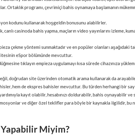
ğlar. Ortaklık programı, çevrimiçi bahis oynamaya başlamanın mükemm
on kodunu kullanarak hoşgeldin bonusunu alabilirler.
, canlı casinoda bahis yapma, maçların video yayınlarını izleme, ku
ieza çekme yöntemi sunmaktadır ve en popüler olanları aşağıdaki tab
sitesinin eSpor bölümünde mevcuttur.
üğmesine tıklayın empieza uygulamayı kısa sürede cihazınıza yüklemi
değil, doğrudan site üzerinden otomatik arama kullanarak da arayabi
ahisler, hem de ekspres bahisler mevcuttur. Bu türden herhangi bir sayı
ardımıyla kayıt olabilir, hesabınızı doldurabilir, bahis oynayabilir ve 
mosyonlar ve diğer özel teklifler para böyle bir kaynakla ilgilidir, bu
 Yapabilir Miyim?