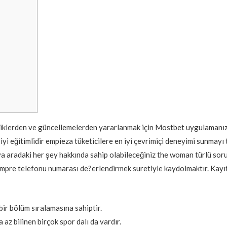
lliklerden ve güncellemelerden yararlanmak için Mostbet uygulamanız
iyi eğitimlidir empieza tüketicilere en iyi çevrimiçi deneyimi sunmay
veya aradaki her şey hakkında sahip olabileceğiniz the woman türlü sor
pampre telefonu numarası de?erlendirmek suretiyle kaydolmaktır. Kayıt
bir bölüm sıralamasına sahiptir.
az bilinen birçok spor dalı da vardır.