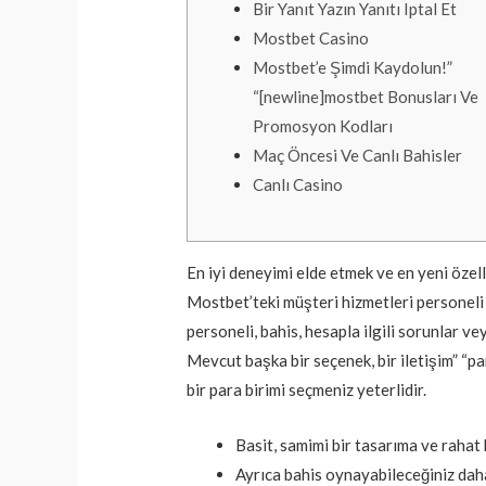
Bir Yanıt Yazın Yanıtı Iptal Et
Mostbet Casino
Mostbet’e Şimdi Kaydolun!”
“[newline]mostbet Bonusları Ve
Promosyon Kodları
Maç Öncesi Ve Canlı Bahisler
Canlı Casino
En iyi deneyimi elde etmek ve en yeni öze
Mostbet’teki müşteri hizmetleri personeli 
personeli, bahis, hesapla ilgili sorunlar 
Mevcut başka bir seçenek, bir iletişim” “
bir para birimi seçmeniz yeterlidir.
Basit, samimi bir tasarıma ve rahat 
Ayrıca bahis oynayabileceğiniz daha 