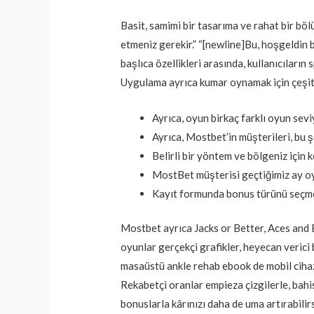
Basit, samimi bir tasarıma ve rahat bir böl
etmeniz gerekir.” “[newline]Bu, hoşgeldi
başlıca özellikleri arasında, kullanıcıları
Uygulama ayrıca kumar oynamak için çeşitli
Ayrıca, oyun birkaç farklı oyun sevi
Ayrıca, Mostbet’in müşterileri, bu ş
Belirli bir yöntem ve bölgeniz için 
MostBet müşterisi geçtiğimiz ay oyun
Kayıt formunda bonus türünü seçmen
Mostbet ayrıca Jacks or Better, Aces and 
oyunlar gerçekçi grafikler, heyecan verici b
masaüstü ankle rehab ebook de mobil cihazl
Rekabetçi oranlar empieza çizgilerle, bahis
bonuslarla kârınızı daha de uma artırabilirs