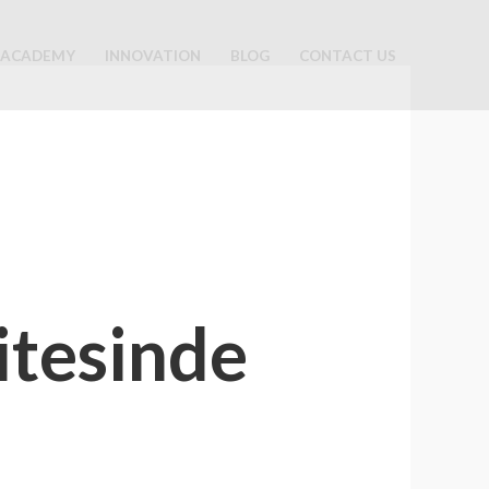
ACADEMY
INNOVATION
BLOG
CONTACT US
itesinde