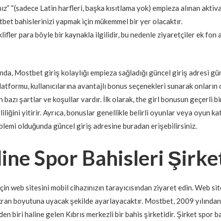
nız” “(sadece Latin harfleri, başka kısıtlama yok) empieza alınan akt
bet bahislerinizi yapmak için mükemmel bir yer olacaktır.
fler para böyle bir kaynakla ilgilidir, bu nedenle ziyaretçiler ek fon 
ğında, Mostbet giriş kolaylığı empieza sağladığı güncel giriş adresi gün
atformu, kullanıcılarına avantajlı bonus seçenekleri sunarak onların
bazı şartlar ve koşullar vardır. İlk olarak, the girl bonusun geçerli b
liliğini yitirir. Ayrıca, bonuslar genellikle belirli oyunlar veya oyun k
oblemi olduğunda güncel giriş adresine buradan erişebilirsiniz.
ne Spor Bahisleri Şirke
n web sitesini mobil cihazınızın tarayıcısından ziyaret edin. Web site
kran boyutuna uyacak şekilde ayarlayacaktır. Mostbet, 2009 yılından
en biri haline gelen Kıbrıs merkezli bir bahis şirketidir. Şirket spor 