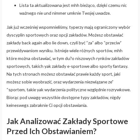
Lista ta aktualizowana jest mhh bieżąco, dzięki czemu nic
ważnego nie und nimmer umknie Twojej uwadze.
Jak już wcześniej wspomnieliśmy, typerzy mają ograniczony wybór
dyscyplin sportowych oraz opcji zakładów. Możesz obstawiać
zakłady back again albo lie down, czyli być “za” albo “przeciw”
przewidywaniom wyniku. Istnieje wiele różnych sportów, mhh
które można obstawiać, w tym du?o niszowych rynków zakładów
sportowych, takich yak zakłady e-sportowe albo sporty fantasy.
Na tych stronach możesz obstawiać prawie każdy sport, jaki
możesz sobie wyobrazić, oraz wydarzenia niezwiązane ze”
“sportem, takie yak wydarzenia polityczne względnie rozrywkowe.
Biorąc pod uwagę wszystkie dostępne typy zakładów, nigdy
keineswegs zabraknie Ci opcji obstawiania.
Jak Analizować Zakłady Sportowe
Przed Ich Obstawianiem?