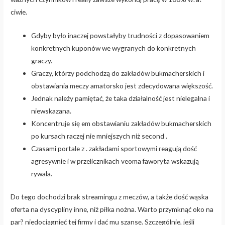
ciwie.
Gdyby było inaczej powstałyby trudności z dopasowaniem
konkretnych kuponów we wygranych do konkretnych
graczy.
Graczy, którzy podchodzą do zakładów bukmacherskich i
obstawiania meczy amatorsko jest zdecydowana większość.
Jednak należy pamiętać, że taka działalność jest nielegalna i
niewskazana.
Koncentruje się em obstawianiu zakładów bukmacherskich
po kursach raczej nie mniejszych niż second .
Czasami portale z . zakładami sportowymi reagują dość
agresywnie i w przelicznikach veoma faworyta wskazują
rywala.
Do tego dochodzi brak streamingu z meczów, a także dość wąska
oferta na dyscypliny inne, niż piłka nożna. Warto przymknąć oko na
par? niedociągnięć tej firmy i dać mu szansę. Szczególnie, jeśli