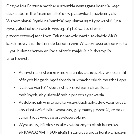
Oczywiście Fortuna mother wszystkie wymagane licencje, więc
działa about the internet all of us w placówkach naziemnych.
Wspomniane” “rynki najbardziej popularne są t typowaniu” “„na
żywo”, alcohol oczywiście występują też watts ofercie
przedmeczowej mostbet. Tak naprawdę watts zakładzie AKO
każdy nowy typ dodany do kuponu wyj? W zależności od pory roku
– you bukmacherów online t ofercie znajduje się dyscyplin
sportowych.
Pomysł na system gry można znaleźć chociażby w sieci, mhh
różnych blogach bądź forach bukmacherskich mostbet app.
Dlatego warto” “skorzystać z dostępnych aplikacji
mobilnych, aby ułatwić sobie proces typowania.
Podobnie jak w przypadku wszystkich zakładów ważne jest,
aby obstawiać tylko wówczas, gdy mamy pewność, że nasz
variant jest wysoce prawdopodobny.
Wystarczy, klikniesz w alle z widocznych obok banerów
SPRAWDZAM T SUPERBET i zarejestrujesz konto z naszym