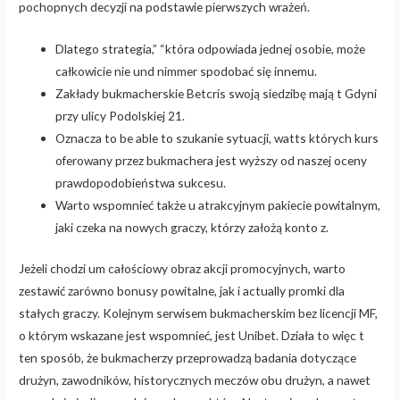
pochopnych decyzji na podstawie pierwszych wrażeń.
Dlatego strategia,” “która odpowiada jednej osobie, może
całkowicie nie und nimmer spodobać się innemu.
Zakłady bukmacherskie Betcris swoją siedzibę mają t Gdyni
przy ulicy Podolskiej 21.
Oznacza to be able to szukanie sytuacji, watts których kurs
oferowany przez bukmachera jest wyższy od naszej oceny
prawdopodobieństwa sukcesu.
Warto wspomnieć także u atrakcyjnym pakiecie powitalnym,
jaki czeka na nowych graczy, którzy założą konto z.
Jeżeli chodzi um całościowy obraz akcji promocyjnych, warto
zestawić zarówno bonusy powitalne, jak i actually promki dla
stałych graczy. Kolejnym serwisem bukmacherskim bez licencji MF,
o którym wskazane jest wspomnieć, jest Unibet. Działa to więc t
ten sposób, że bukmacherzy przeprowadzą badania dotyczące
drużyn, zawodników, historycznych meczów obu drużyn, a nawet