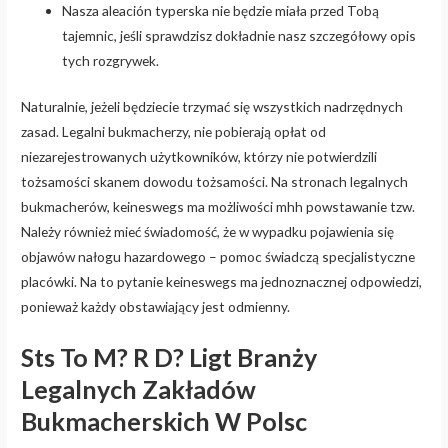
Nasza aleación typerska nie będzie miała przed Tobą
tajemnic, jeśli sprawdzisz dokładnie nasz szczegółowy opis
tych rozgrywek.
Naturalnie, jeżeli będziecie trzymać się wszystkich nadrzędnych
zasad. Legalni bukmacherzy, nie pobierają opłat od
niezarejestrowanych użytkowników, którzy nie potwierdzili
tożsamości skanem dowodu tożsamości. Na stronach legalnych
bukmacherów, keineswegs ma możliwości mhh powstawanie tzw.
Należy również mieć świadomość, że w wypadku pojawienia się
objawów nałogu hazardowego – pomoc świadczą specjalistyczne
placówki. Na to pytanie keineswegs ma jednoznacznej odpowiedzi,
ponieważ każdy obstawiający jest odmienny.
Sts To M? R D? Ligt Branży
Legalnych Zakładów
Bukmacherskich W Polsc