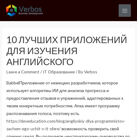
Skip
to
Main
content
Men
10 ЛУЧШИХ ПРИЛОЖЕНИЙ
ДЛЯ ИЗУЧЕНИЯ
АНГЛИЙСКОГО
Leave a Comment
/
IT Образование
/ By
Verbos
BabbelПриложение от немецких разработчиков, которое
использует алгоритмы ИИ для анализа прогресса и
предоставления отзывов и упражнений, адаптированных к
твоим конкретным потребностям. Апка имеет программу
распознавания голоса, поэтому есть
https://deveducation.com/blog/angliyskiy-dlya-programmistov-
zachem-ego-uchit-v-it-sfere/
возможность проверить свой
спикинг скилл. Вы получаете «инструкторские» руководства по