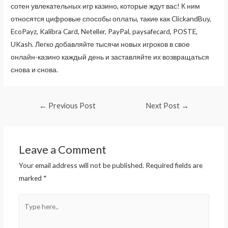
сотен увлекательных игр казино, которые ждут вас! К ним
относятся цифровые способы оплаты, такие как ClickandBuy,
EcoPayz, Kalibra Card, Neteller, PayPal, paysafecard, POSTE,
UKash. Легко добавляйте тысячи новых игроков в свое
онлайн-казино каждый день и заставляйте их возвращаться
снова и снова.
Post
←
Previous Post
Next Post
→
navigation
Leave a Comment
Your email address will not be published.
Required fields are
marked
*
Type
here..