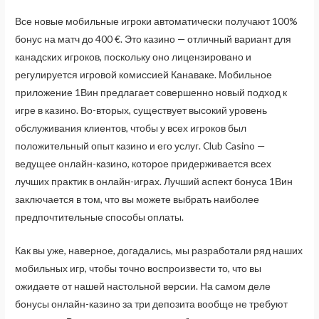
Все новые мобильные игроки автоматически получают 100%
бонус на матч до 400 €. Это казино — отличный вариант для
канадских игроков, поскольку оно лицензировано и
регулируется игровой комиссией Канаваке. Мобильное
приложение 1Вин предлагает совершенно новый подход к
игре в казино. Во-вторых, существует высокий уровень
обслуживания клиентов, чтобы у всех игроков был
положительный опыт казино и его услуг. Club Casino —
ведущее онлайн-казино, которое придерживается всех
лучших практик в онлайн-играх. Лучший аспект бонуса 1Вин
заключается в том, что вы можете выбрать наиболее
предпочтительные способы оплаты.
Как вы уже, наверное, догадались, мы разработали ряд наших
мобильных игр, чтобы точно воспроизвести то, что вы
ожидаете от нашей настольной версии. На самом деле
бонусы онлайн-казино за три депозита вообще не требуют