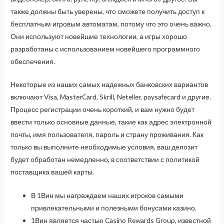
также должны быть уверены, что сможете получить доступ к
бесплатным игровым автоматам, потому что это очень важно.
Они используют новейшие технологии, а игры хорошо
разработаны с использованием новейшего программного
обеспечения.
Некоторые из наших самых надежных банковских вариантов
включают Visa, MasterCard, Skrill, Neteller, paysafecard и другие.
Процесс регистрации очень короткий, и вам нужно будет
ввести только основные данные, такие как адрес электронной
почты, имя пользователя, пароль и страну проживания. Как
только вы выполните необходимые условия, ваш депозит
будет обработан немедленно, в соответствии с политикой
поставщика вашей карты.
В 1Вин мы награждаем наших игроков самыми
привлекательными и полезными бонусами казино.
1Вин является частью Casino Rewards Group, известной