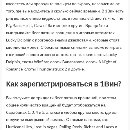
касаетесь или проводите пальцем по экрану, независимо от
того, где вы находитесь и сколько сейчас времени. В 1Вин есть
ряд великолепных видеослотов, в том числе Dragon’s Fire, The
Big Bank Heist, Claw of Ra и многие другие. Вращайте и
выигрывайте бесплатные вращения в игровых автоматах
Lucky Dolphin с прогрессивными джекпотами, которые стоят
миллионы монет! С бесплатными спинами вы можете играть
в широкий спектр игровых автоматов, включая слоты Lucky
Dolphin, слоты WinStar, слоты Bananarama, слоты A Night of
Romance, слоты Thunderstruck 2 и другие.
Как зарегистрироваться в 1Вин?
Вы получите до тридцати бесплатных вращений, при этом
общее количество вращений будет отображаться на
барабанах 1, 3, 4 и 5, а также в любом другом месте, где вы
получили выигрышный символ. С такими слотами, как
Hurricane Hits, Lost in Vegas, Rolling Reels, Riches and Laces и