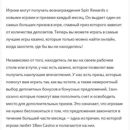
Игроки могут получать вознаграждения Spin Rewards с
новыми играми и призами каждый месяц. Он выдает один из
самых больших призов в игре, главный приз которого зависит
от количества депозитов. Теперь вы можете играть в самые
лучшие игры казино, которые только можно найти онлайн,
когда захотите, где бы вы ни находились!
Независимо от того, находитесь ли вы на своем рабочем
столе или в пути, у нас есть казино, которое позволит вам
получить наилучшие впечатления. У нас есть призы, которые
помогут вам играть так, как вы хотите, а также невероятный
выбор депозитных бонусов и бонусных предложений,
1вин
казино
которые помогут вам пополнить счет и освободить
место для дополнительных призов. Это означает, что игрокам
не нужно беспокоиться о том, что предложения закончатся в
течение большей части месяца — одна из причин, по которой
игроки любят 1Вин Casino и полагаются на них.