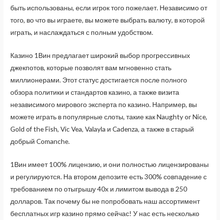
быть использованы, если игрок того пожелает. Независимо от
того, во что вы играете, вы можете выбрать валюту, в которой
играть, и наслаждаться с полным удобством.
Казино 1Вин предлагает широкий выбор прогрессивных
джекпотов, которые позволят вам мгновенно стать
миллионерами. Этот статус достигается после полного
обзора политики и стандартов казино, а также визита
независимого мирового эксперта по казино. Например, вы
можете играть в популярные слоты, такие как Naughty or Nice,
Gold of the Fish, Vic Vea, Valayla и Cadenza, а также в старый
добрый Comanche.
1Вин имеет 100% лицензию, и они полностью лицензированы
и регулируются. На втором депозите есть 300% совпадение с
требованием по отыгрышу 40x и лимитом вывода в 250
долларов. Так почему бы не попробовать наш ассортимент
бесплатных игр казино прямо сейчас! У нас есть несколько