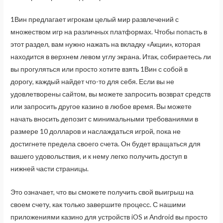
1Вин предлагает игрокам целый мир развлечений с
множеством игр на различных платформах. Чтобы попасть в
этот раздел, вам нужно нажать на вкладку «Акции», которая
находится в верхнем левом углу экрана. Итак, собираетесь ли
вы прогуляться или просто хотите взять 1Вин с собой в
дорогу, каждый найдет что-то для себя. Если вы не
удовлетворены сайтом, вы можете запросить возврат средств
или запросить другое казино в любое время. Вы можете
начать вносить депозит с минимальными требованиями в
размере 10 долларов и наслаждаться игрой, пока не
достигнете предела своего счета. Он будет вращаться для
вашего удовольствия, и к нему легко получить доступ в
нижней части страницы.
Это означает, что вы сможете получить свой выигрыш на
своем счету, как только завершите процесс. С нашими
приложениями казино для устройств iOS и Android вы просто