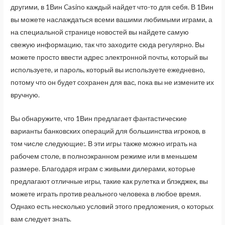
другими, в 1Вин Casino каждый найдет что-то для себя. В 1Вин
вы можете наслаждаться всеми вашими любимыми играми, а
на специальной странице новостей вы найдете самую
свежую информацию, так что заходите сюда регулярно. Вы
можете просто ввести адрес электронной почты, который вы
используете, и пароль, который вы используете ежедневно,
потому что он будет сохранен для вас, пока вы не измените их
вручную.
Вы обнаружите, что 1Вин предлагает фантастические
варианты банковских операций для большинства игроков, в
том числе следующие:. В эти игры также можно играть на
рабочем столе, в полноэкранном режиме или в меньшем
размере. Благодаря играм с живыми дилерами, которые
предлагают отличные игры, такие как рулетка и блэкджек, вы
можете играть против реального человека в любое время.
Однако есть несколько условий этого предложения, о которых
вам следует знать.