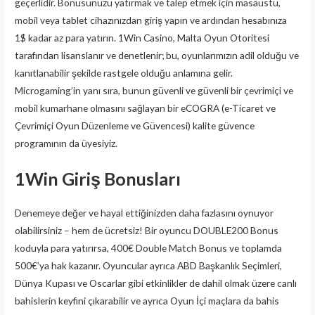
geçerlidir. Bonusunuzu yatırmak ve talep etmek için masaüstü,
mobil veya tablet cihazınızdan giriş yapın ve ardından hesabınıza
1$ kadar az para yatırın. 1Win Casino, Malta Oyun Otoritesi
tarafından lisanslanır ve denetlenir; bu, oyunlarımızın adil olduğu ve
kanıtlanabilir şekilde rastgele olduğu anlamına gelir.
Microgaming’in yanı sıra, bunun güvenli ve güvenli bir çevrimiçi ve
mobil kumarhane olmasını sağlayan bir eCOGRA (e-Ticaret ve
Çevrimiçi Oyun Düzenleme ve Güvencesi) kalite güvence
programının da üyesiyiz.
1Win Giriş Bonusları
Denemeye değer ve hayal ettiğinizden daha fazlasını oynuyor
olabilirsiniz – hem de ücretsiz! Bir oyuncu DOUBLE200 Bonus
koduyla para yatırırsa, 400€ Double Match Bonus ve toplamda
500€’ya hak kazanır. Oyuncular ayrıca ABD Başkanlık Seçimleri,
Dünya Kupası ve Oscarlar gibi etkinlikler de dahil olmak üzere canlı
bahislerin keyfini çıkarabilir ve ayrıca Oyun İçi maçlara da bahis