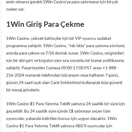
emin olmanız gerekir.1Win Casino’ya para yatırmanız için birçok
neden var.
1Win Giriş Para Çekme
1Win Casino, yüksek bahisçiler için bir VIP oyuncu sadakat
programına sahiptir. 1Win Casino, “tek tıkla” para yatırma yöntemi,
anında para çekme ve 7/24 destek sunar. 1Win Casino, müşterileri
için bir dizi şart ve koşulun yanı sıra sorumlu bir kumar politikasına
sahiptir. Pazartesiden Cumaya 09:00-17:00 PST arası +1-888-
216-2024 numaralı telefondan bizi arayın veya haftanın 7 günü,
günün 24 saati açık olan Canlı Sohbetimizi kullanarak bize güvenli
bir mesaj gönderin.
1Win Casino $1 Para Yatırma Teklifi yalnızca 24 saatlik bir süre için
geçerlidir. Bu 24 saatlik süre içinde 1$ yatırmayı seçen tüm
oyuncular, yukarıda belirtilen bonus için uygun olacaktır. 1Win
Casino $1 Para Yatırma Teklifi yalnızca ABD’li oyuncular için