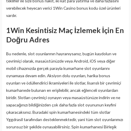
teklifler ile size bonus nakit, iki kat para yatırma ve daha fazlasını
verebilecek heyecan verici 1Win Casino bonus kodu özel ürünleri
vardır.
1Win Kesintisiz Maç İzlemek İçin En
Doğru Adres
Bu nedenle, slot oyunlarının hayranıysanız, bugün kaydolun ve
çevrimiçi olarak, masaüstünüzde veya Android, iOS veya diğer
mobil cihazınızda gerçek parayla kumarhane slot oyunlarını
oynamaya devam edin. Aksiyon dolu oyunları, harika bonus
oyunları ve ödüllendirici ikramiyeleri ile slotlar, lisanslı bir çevrimiçi
kumarhanede bulunan en erişilebilir, ancak eğlenceli oyunlardan
biridir. Slotları çevrimiçi oynayın veya masaüstünüze indirin ve ne
yapacağınızı bildiğinizden çok daha fazla slot oyununun keyfini
çıkaracaksınız. Buradaki spin kumarhanesindeki tüm slotlar
Yggdrasil tarafından desteklenmektedir, yani tüm slot oyunlarımızı
sorunsuz bir şekilde oynayabilirsiniz. Spin kumarhanesi Birleşik