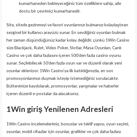
kumarhaneden bekleyeceğiniz tüm özelliklere sahip, aile
dostu bir çevrimiçi kumarhanedir.
Site, sitede gezinmeyi ve favori oyunlarınızı bulmanızı kolaylaştıran
sezgisel bir kullanıcı arayüzü sunar. En sevdiğiniz oyunları bulmak
her zaman düşündüğünüz kadar kolay değildir, çünkü 1Win Casino
size Blackjack, Rulet, Video Poker, Slotlar, Masa Oyunları, Canlı
Casino ve çok daha fazlasını içeren 500’den fazla casino oyunu
sunar. Seçilebilecek 50’den fazla oyun var ve düzenli olarak yeni
oyunlar ekleniyor. 1Win Casino’ya ilk katıldığınızda, en son
promosyonlarımızı duymak isteyip istemediğiniz sorulacaktır.
Bültenimize kaydolarak, promosyonlar, yarışmalar ve haberler
içeren düzenli e-postalar da alacaksınız.
1Win giriş Yenilenen Adresleri
1Win Casino incelemelerimiz, bonuslar ve teklif yapısı, oyun seçimi,
oyunlar, mobil cihazlar için oyunlar, grafikler ve çok daha fazlası