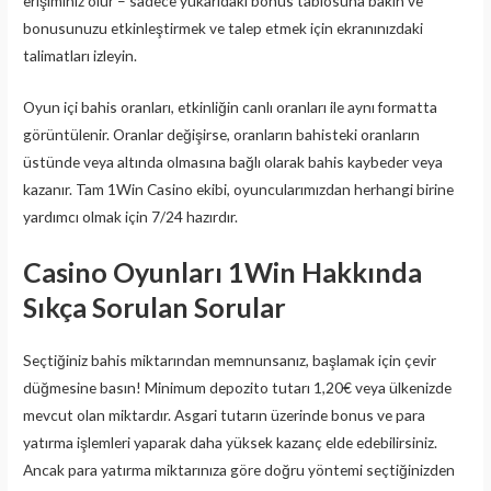
erişiminiz olur – sadece yukarıdaki bonus tablosuna bakın ve
bonusunuzu etkinleştirmek ve talep etmek için ekranınızdaki
talimatları izleyin.
Oyun içi bahis oranları, etkinliğin canlı oranları ile aynı formatta
görüntülenir. Oranlar değişirse, oranların bahisteki oranların
üstünde veya altında olmasına bağlı olarak bahis kaybeder veya
kazanır. Tam 1Win Casino ekibi, oyuncularımızdan herhangi birine
yardımcı olmak için 7/24 hazırdır.
Casino Oyunları 1Win Hakkında
Sıkça Sorulan Sorular
Seçtiğiniz bahis miktarından memnunsanız, başlamak için çevir
düğmesine basın! Minimum depozito tutarı 1,20€ veya ülkenizde
mevcut olan miktardır. Asgari tutarın üzerinde bonus ve para
yatırma işlemleri yaparak daha yüksek kazanç elde edebilirsiniz.
Ancak para yatırma miktarınıza göre doğru yöntemi seçtiğinizden