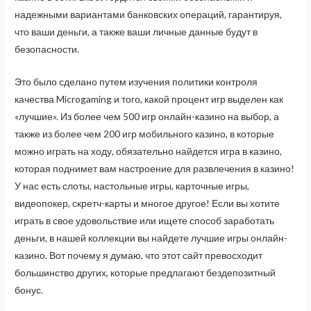
надежными вариантами банковских операций, гарантируя,
что ваши деньги, а также ваши личные данные будут в
безопасности.
Это было сделано путем изучения политики контроля
качества Microgaming и того, какой процент игр выделен как
«лучшие». Из более чем 500 игр онлайн-казино на выбор, а
также из более чем 200 игр мобильного казино, в которые
можно играть на ходу, обязательно найдется игра в казино,
которая поднимет вам настроение для развлечения в казино!
У нас есть слоты, настольные игры, карточные игры,
видеопокер, скретч-карты и многое другое! Если вы хотите
играть в свое удовольствие или ищете способ заработать
деньги, в нашей коллекции вы найдете лучшие игры онлайн-
казино. Вот почему я думаю, что этот сайт превосходит
большинство других, которые предлагают бездепозитный
бонус.