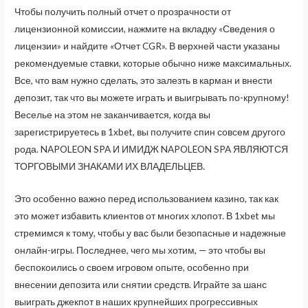
Чтобы получить полный отчет о прозрачности от
лицензионной комиссии, нажмите на вкладку «Сведения о
лицензии» и найдите «Отчет CGR». В верхней части указаны
рекомендуемые ставки, которые обычно ниже максимальных.
Все, что вам нужно сделать, это залезть в карман и внести
депозит, так что вы можете играть и выигрывать по-крупному!
Веселье на этом не заканчивается, когда вы
зарегистрируетесь в 1xbet, вы получите спин совсем другого
рода. NAPOLEON SPA И ИМИДЖ NAPOLEON SPA ЯВЛЯЮТСЯ
ТОРГОВЫМИ ЗНАКАМИ ИХ ВЛАДЕЛЬЦЕВ.
Это особенно важно перед использованием казино, так как
это может избавить клиентов от многих хлопот. В 1xbet мы
стремимся к тому, чтобы у вас были безопасные и надежные
онлайн-игры. Последнее, чего мы хотим, — это чтобы вы
беспокоились о своем игровом опыте, особенно при
внесении депозита или снятии средств. Играйте за шанс
выиграть джекпот в наших крупнейших прогрессивных