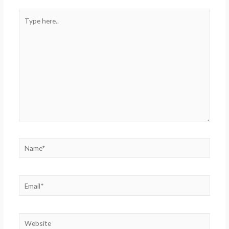
Type
here..
Name*
Email*
Website