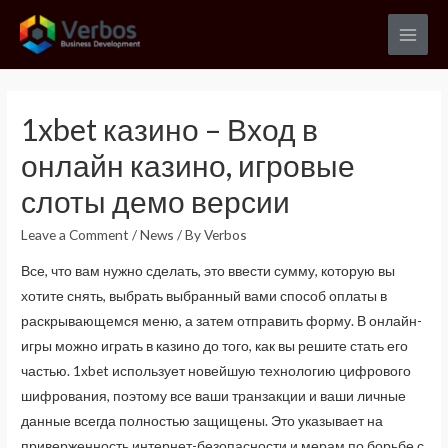
Skip
to
Main
content
Men
1xbet казино – Вход в
онлайн казино, игровые
слоты демо версии
Leave a Comment
/
News
/ By
Verbos
Все, что вам нужно сделать, это ввести сумму, которую вы
хотите снять, выбрать выбранный вами способ оплаты в
раскрывающемся меню, а затем отправить форму. В онлайн-
игры можно играть в казино до того, как вы решите стать его
частью. 1xbet использует новейшую технологию цифрового
шифрования, поэтому все ваши транзакции и ваши личные
данные всегда полностью защищены. Это указывает на
приверженность интернет-безопасности и мерам по борьбе с