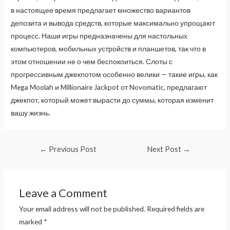
в настоящее время предлагает множество вариантов
депозита и вывода средств, которые максимально упрощают
процесс. Наши игры предназначены для настольных
компьютеров, мобильных устройств и планшетов, так что в
этом отношении не о чем беспокоиться. Слоты с
прогрессивным джекпотом особенно велики — такие игры, как
Mega Moolah и Millionaire Jackpot от Novomatic, предлагают
джекпот, который может вырасти до суммы, которая изменит
вашу жизнь.
Post
←
Previous Post
Next Post
→
navigation
Leave a Comment
Your email address will not be published.
Required fields are
marked
*