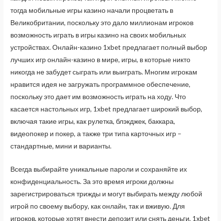
тогда мобильные игры казино начали процветать в
Великобритании, поскольку это дало миллионам игроков
возможность играть в игры казино на своих мобильных
устройствах. Онлайн-казино 1xbet предлагает полный выбор
лучших игр онлайн-казино в мире, игры, в которые никто
никогда не забудет сыграть или выиграть. Многим игрокам
нравится идея не загружать программное обеспечение,
поскольку это дает им возможность играть на ходу. Что
касается настольных игр, 1xbet предлагает широкий выбор,
включая такие игры, как рулетка, блэкджек, баккара,
видеопокер и покер, а также три типа карточных игр –
стандартные, мини и варианты.
Всегда выбирайте уникальные пароли и сохраняйте их
конфиденциальность. За это время игроки должны
зарегистрироваться трижды и могут выбирать между любой
игрой по своему выбору, как онлайн, так и вживую. Для
игроков, которые хотят внести депозит или снять деньги, 1xbet