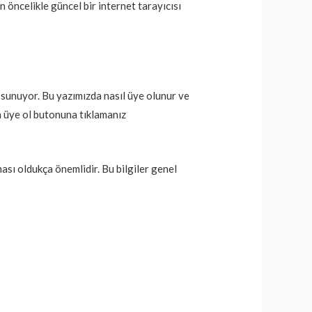
n öncelikle güncel bir internet tarayıcısı
ı sunuyor. Bu yazımızda nasıl üye olunur ve
an üye ol butonuna tıklamanız
ası oldukça önemlidir. Bu bilgiler genel