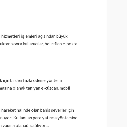
 hizmetleri işlemleri açısından büyük
ktan sonra kullanıcılar, belirtilen e-posta
mak için birden fazla ödeme yöntemi
ırmasına olanak tanıyan e-cüzdan, mobil
 hareket halinde olan bahis severler için
 sunuyor; Kullanılan para yatırma yöntemine
im yapma olanağı sağlıyor…