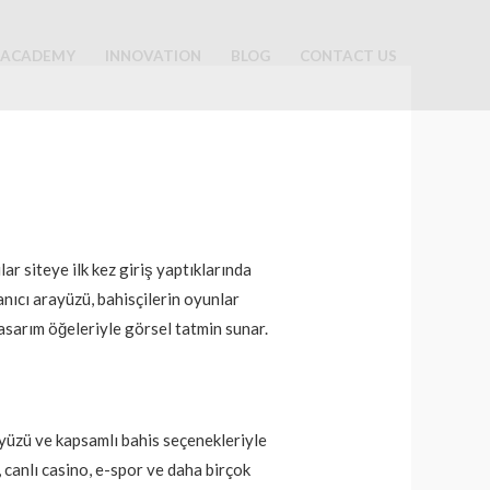
ACADEMY
INNOVATION
BLOG
CONTACT US
ar siteye ilk kez giriş yaptıklarında
lanıcı arayüzü, bahisçilerin oyunlar
tasarım öğeleriyle görsel tatmin sunar.
ayüzü ve kapsamlı bahis seçenekleriyle
, canlı casino, e-spor ve daha birçok