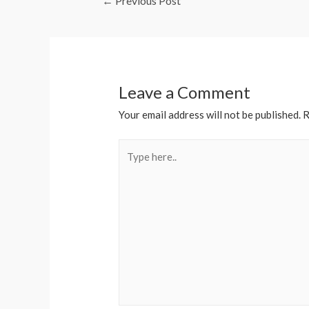
←
Previous Post
navigation
Leave a Comment
Your email address will not be published.
R
Type
here..