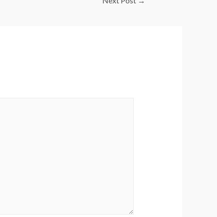
Next Post
→