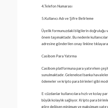
4.Telefon Numarası
5.Kullanıcı Adı ve Şifre Belirleme
Üyelik formunuzdaki bilgilerin doğruluğu v
önem taşımaktadır. Bu nedenle kullanıcılar
adresine gönderilen onay linkine tıklayarak 
Casibom Para Yatırma
Casibom platformuna para yatırırken çeşitli
sunulmaktadır. Geleneksel banka havaleleri 
ödemeler ve kripto para birimleri gibi mo
E-cüzdanlar kullanıcılara hızlı ve kolay pa
büyük kolaylık sağlıyor. Kripto para birim
göre değişen minimum ve maksimum yatırım 