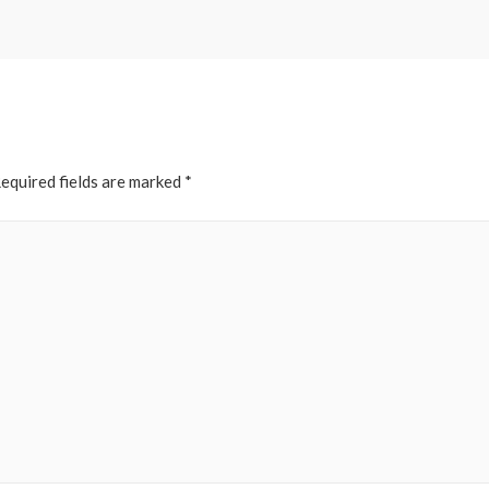
equired fields are marked
*