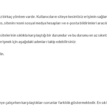
 birkaç yöntem vardır. Kullanıcıların siteye kesintisiz erişimin sağl
es, sitenin resmi sosyal medya hesapları ve e-posta bildirimleri aracıl
sitelerinin sıklıkla karşılaştığı bir durumdur ve bu durumu en az sıkınt
rişmek için aşağıdaki adımları takip edebilirsiniz:
in.
 çalışırken karşılaştıkları sorunlar farklılık göstermektedir. En sık k