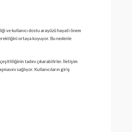
rliği ve kullanıcı dostu arayüzü hayati önem
 gerektiğini ortaya koyuyor. Bu nedenle
tliliğinin tadını çıkarabilirler. İletişim
aşmasını sağlıyor. Kullanıcıların giriş