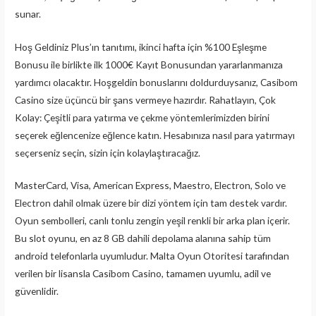
sunar.
Hoş Geldiniz Plus’ın tanıtımı, ikinci hafta için %100 Eşleşme
Bonusu ile birlikte ilk 1000€ Kayıt Bonusundan yararlanmanıza
yardımcı olacaktır. Hoşgeldin bonuslarını doldurduysanız, Casibom
Casino size üçüncü bir şans vermeye hazırdır. Rahatlayın, Çok
Kolay: Çeşitli para yatırma ve çekme yöntemlerimizden birini
seçerek eğlencenize eğlence katın. Hesabınıza nasıl para yatırmayı
seçerseniz seçin, sizin için kolaylaştıracağız.
MasterCard, Visa, American Express, Maestro, Electron, Solo ve
Electron dahil olmak üzere bir dizi yöntem için tam destek vardır.
Oyun sembolleri, canlı tonlu zengin yeşil renkli bir arka plan içerir.
Bu slot oyunu, en az 8 GB dahili depolama alanına sahip tüm
android telefonlarla uyumludur. Malta Oyun Otoritesi tarafından
verilen bir lisansla Casibom Casino, tamamen uyumlu, adil ve
güvenlidir.