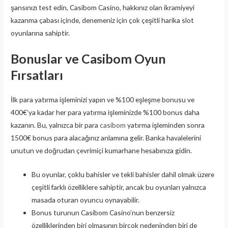
şansınızı test edin, Casibom Casino, hakkınız olan ikramiyeyi
kazanma çabası içinde, denemeniz için çok çeşitli harika slot
oyunlarına sahiptir.
Bonuslar ve Casibom Oyun
Fırsatları
İlk para yatırma işleminizi yapın ve %100 eşleşme bonusu ve
400€’ya kadar her para yatırma işleminizde %100 bonus daha
kazanın. Bu, yalnızca bir para
casibom
yatırma işleminden sonra
1500€ bonus para alacağınız anlamına gelir. Banka havalelerini
unutun ve doğrudan çevrimiçi kumarhane hesabınıza gidin.
Bu oyunlar, çoklu bahisler ve tekli bahisler dahil olmak üzere
çeşitli farklı özelliklere sahiptir, ancak bu oyunları yalnızca
masada oturan oyuncu oynayabilir.
Bonus turunun Casibom Casino’nun benzersiz
özelliklerinden biri olmasının birçok nedeninden biri de