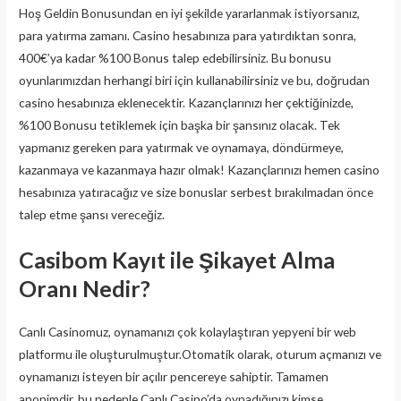
Hoş Geldin Bonusundan en iyi şekilde yararlanmak istiyorsanız,
para yatırma zamanı. Casino hesabınıza para yatırdıktan sonra,
400€’ya kadar %100 Bonus talep edebilirsiniz. Bu bonusu
oyunlarımızdan herhangi biri için kullanabilirsiniz ve bu, doğrudan
casino hesabınıza eklenecektir. Kazançlarınızı her çektiğinizde,
%100 Bonusu tetiklemek için başka bir şansınız olacak. Tek
yapmanız gereken para yatırmak ve oynamaya, döndürmeye,
kazanmaya ve kazanmaya hazır olmak! Kazançlarınızı hemen casino
hesabınıza yatıracağız ve size bonuslar serbest bırakılmadan önce
talep etme şansı vereceğiz.
Casibom Kayıt ile Şikayet Alma
Oranı Nedir?
Canlı Casinomuz, oynamanızı çok kolaylaştıran yepyeni bir web
platformu ile oluşturulmuştur.Otomatik olarak, oturum açmanızı ve
oynamanızı isteyen bir açılır pencereye sahiptir. Tamamen
anonimdir, bu nedenle Canlı Casino’da oynadığınızı kimse