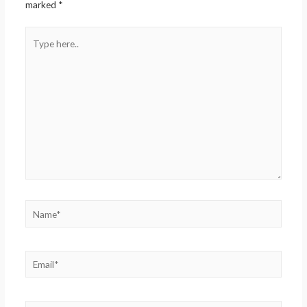
marked
*
Type
here..
Name*
Email*