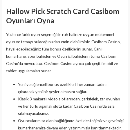
Hallow Pick Scratch Card Casibom
Oyunları Oyna
Yüzlerce farklı oyun seçeneği ile ruh halinize uygun mükemmel
oyun ve temayı bulacağınızdan emin olabilirsiniz. Casibom Casino,
hayal edebileceğiniz tüm bonus özelliklerini sunar. Canlı
kumarhane, spor bahisleri ve Oyun içi bahislerin tümü Casibom
Casino’da mevcuttur. Casibom Casino ayrıca çok çeşitli mobil ve
tablet uygulamaları sunar.
Yeni ve eğlenceli bonus özellikleri, her zaman tadını
çıkaracak yeni bir şeyler olmasını sağlar.
Klasik 3 makaralı video slotlarından, çarkıfelek, zar oyunları
ve her türlü aşamalı slota kadar Casibom Casino’da asla
sıkılmayacaksınız.
Oyuncularımıza olan bağlılığımız, özel desteğimiz ve çevrimiçi
kumarhanemize devam eden yatırımımızla kanıtlanmaktadır.