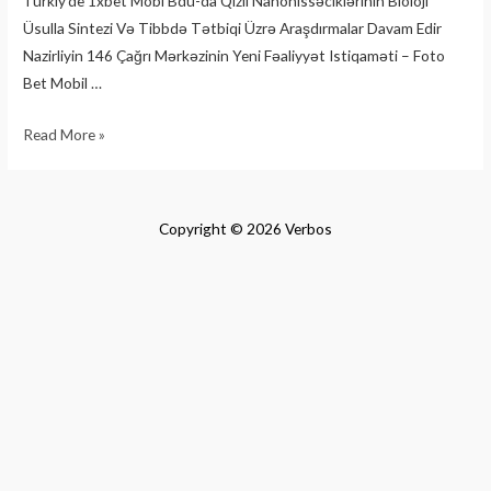
Türkiy’de 1xbet Mobi Bdu-da Qızıl Nanohissəciklərinin Bioloji
Üsulla Sintezi Və Tibbdə Tətbiqi Üzrə Araşdırmalar Davam Edir
Nazirliyin 146 Çağrı Mərkəzinin Yeni Fəaliyyət Istiqaməti – Foto
Bet Mobil …
1xbet
Read More »
Indir
1xbet
Mobil
Copyright © 2026 Verbos
Android
1xbet
Apk
Ios
Türkiyde
1xbet
Mob