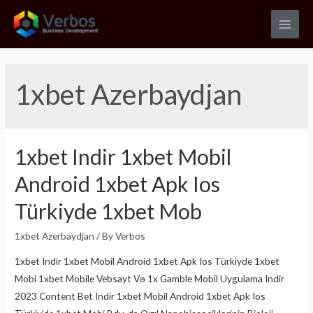
Skip
to
Main
content
Men
1xbet Azerbaydjan
1xbet Indir 1xbet Mobil
Android 1xbet Apk Ios
Türkiyde 1xbet Mob
1xbet Azerbaydjan
/ By
Verbos
1xbet Indir 1xbet Mobil Android 1xbet Apk Ios Türkiyde 1xbet
Mobi 1xbet Mobile Vebsayt Və 1x Gamble Mobil Uygulama Indir
2023 Content Bet Indir 1xbet Mobil Android 1xbet Apk Ios