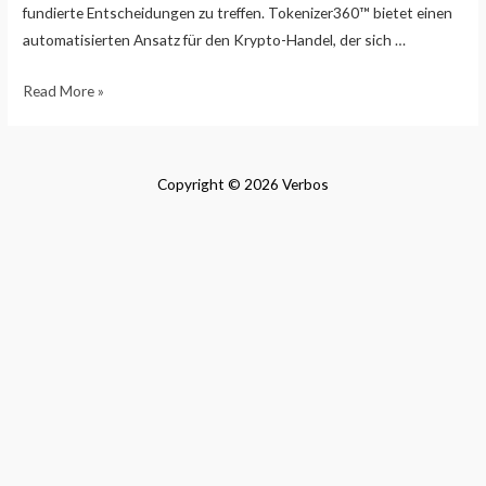
fundierte Entscheidungen zu treffen. Tokenizer360™ bietet einen
automatisierten Ansatz für den Krypto-Handel, der sich …
Automatisieren
Read More »
Sie
Ihre
Krypto-
Copyright © 2026 Verbos
Trades