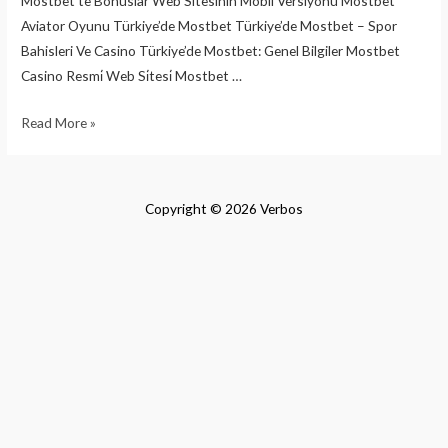
Mostbet’te Bonuslar Web Sitesinin Mobil Versiyonu Mostbet
Aviator Oyunu Türkiye’de Mostbet Türkiye’de Mostbet – Spor
Bahisleri Ve Casino Türkiye’de Mostbet: Genel Bilgiler Mostbet
Casino Resmi̇ Web Si̇tesi̇ Mostbet …
Mostbet
Read More »
Casinos
Türkiye
Copyright © 2026 Verbos
Sah
Web
Sitesi
Reward
2500
Tl
+
250
F