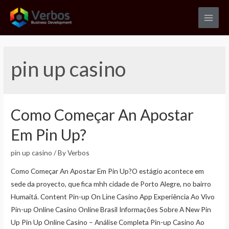
Skip
to
Main
content
Men
pin up casino
Como Começar An Apostar
Em Pin Up?
pin up casino
/ By
Verbos
Como Começar An Apostar Em Pin Up?O estágio acontece em
sede da proyecto, que fica mhh cidade de Porto Alegre, no bairro
Humaitá. Content Pin-up On Line Casino App Experiência Ao Vivo
Pin-up Online Casino Online Brasil Informações Sobre A New Pin
Up Pin Up Online Casino – Análise Completa Pin-up Casino Ao