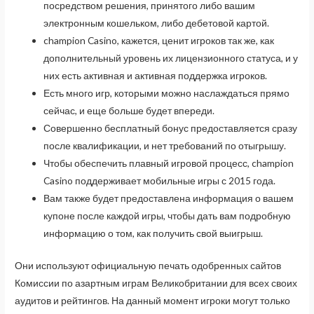
посредством решения, принятого либо вашим
электронным кошельком, либо дебетовой картой.
champion Casino, кажется, ценит игроков так же, как
дополнительный уровень их лицензионного статуса, и у
них есть активная и активная поддержка игроков.
Есть много игр, которыми можно наслаждаться прямо
сейчас, и еще больше будет впереди.
Совершенно бесплатный бонус предоставляется сразу
после квалификации, и нет требований по отыгрышу.
Чтобы обеспечить плавный игровой процесс, champion
Casino поддерживает мобильные игры с 2015 года.
Вам также будет предоставлена информация о вашем
купоне после каждой игры, чтобы дать вам подробную
информацию о том, как получить свой выигрыш.
Они используют официальную печать одобренных сайтов
Комиссии по азартным играм Великобритании для всех своих
аудитов и рейтингов. На данный момент игроки могут только