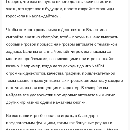
Говорят, что вам не нужно ничего делать, если вы хотите
знать, что ждет вас в будущем, просто откройте страницы
гороскопа и наслаждайтесь!.
Чтобы немного развлечься в День святого Валентина,
сыграйте в казино champion, чтобы получить шанс выиграть
особый игровой процесс на игровом автомате с тематикой
зодиака. Если вы опытный онлайн-игрок, вы знакомы со
многими проблемами, возникающими при игре в онлайн-
казино. Например, когда дело доходит до игр NetEnt,
огромных джекпотов, качества графики, привлекательной
темы казино и даже уникальных игровых автоматов, у каждого
есть уникальная концепция и характер. В champion вы
найдете все удовольствия от игровых автоматов и многих
других игр казино одним нажатием кнопки.
Во все наши игры безопасно играть, а благодаря
предлагаемым функциям, таким как бонусные раунды и
бесплатные вращения, игры невероятно популярны. Играя