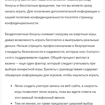
бонусы и бесплатные вращения, так что вы можете сразу
начать играть. Для получения дополнительной информации о
нашей политике конфиденциальности посетите страницу
конфиденциальности.
Бездепозитные бонусы снижают нагрузку на азартные игры,
давая возможность играть бесплатно и выигрывать реальные
деньги. Нельзя отрицать профессионализм и безупречные
стандарты безопасности и надежности, которые они
champion
casino
поддерживали годами. Общий процент выплат в
казино — еще один фактор, который следует учитывать при
выборе конкретной игры. Буклеты с руководствами содержат
обширную информацию для игроков, чтобы научиться играть.
Легко создать учетную запись на веб-сайте, а скорость
игры позволяет легко играть, пока вы ждете ответа на
этот важный телефонный звонок.
Тем не менее, он также предлагает широкий выбор