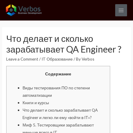
Skip
to
Main
content
Men
Что делает и сколько
зарабатывает QA Engineer ?
Leave a Comment
/
IT Образование
/ By
Verbos
Содержание
Виды тестирования ПО по степени
автоматизации
Книги и курсы
Что делает и сколько зарабатывает QA
Engineer и легко ли ему «войти в ІТ»?
Миф 5. Тестировщики зарабатывают
меньше всего в IT