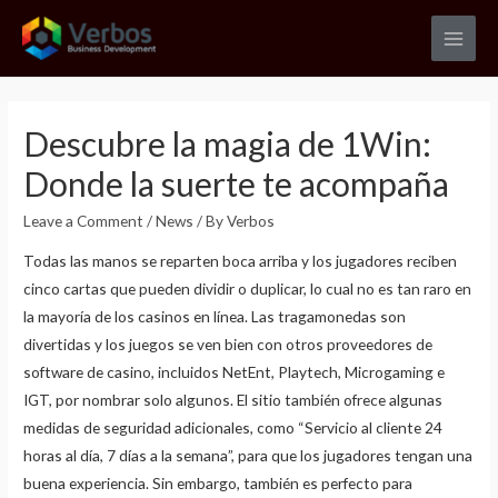
Skip
to
Main
content
Men
Descubre la magia de 1Win:
Donde la suerte te acompaña
Leave a Comment
/
News
/ By
Verbos
Todas las manos se reparten boca arriba y los jugadores reciben
cinco cartas que pueden dividir o duplicar, lo cual no es tan raro en
la mayoría de los casinos en línea. Las tragamonedas son
divertidas y los juegos se ven bien con otros proveedores de
software de casino, incluidos NetEnt, Playtech, Microgaming e
IGT, por nombrar solo algunos. El sitio también ofrece algunas
medidas de seguridad adicionales, como “Servicio al cliente 24
horas al día, 7 días a la semana”, para que los jugadores tengan una
buena experiencia. Sin embargo, también es perfecto para