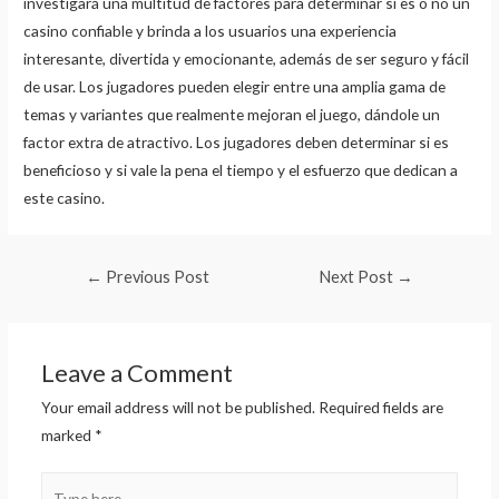
investigará una multitud de factores para determinar si es o no un
casino confiable y brinda a los usuarios una experiencia
interesante, divertida y emocionante, además de ser seguro y fácil
de usar. Los jugadores pueden elegir entre una amplia gama de
temas y variantes que realmente mejoran el juego, dándole un
factor extra de atractivo. Los jugadores deben determinar si es
beneficioso y si vale la pena el tiempo y el esfuerzo que dedican a
este casino.
Post
←
Previous Post
Next Post
→
navigation
Leave a Comment
Your email address will not be published.
Required fields are
marked
*
Type