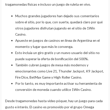
tragamonedas físicas e incluso un juego de ruleta en vivo.
Muchos grandes jugadores han dejado sus comentarios
sobre el sitio, por lo que, con suerte, quedará claro por qué
otros jugadores disfrutan jugando en el sitio de 1Win
Casino.
Apueste en juegos de casinos en línea de Argentina en el
momento y lugar que más le convenga.
Esto incluía un giro gratis y un nuevo usuario del sitio no
puede superar la oferta de bonificación del 500%.
También cubren juegos de mesa más modernos y
emocionantes como Live 21, Thunder Jackpot, K9 Jackpot,
Fire Dice, BetMax Game y High Roller Casino.
Por lo tanto, es muy importante activar su herramienta de
conversión de moneda cuando utilice 1Win Casino.
Desde tragamonedas hasta video póquer, hay un juego para cada
gusto e interés. El casino es promovido por el grupo Omega