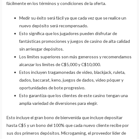
fácilmente en los términos y condiciones de la oferta.
Medir su éxito será fácil ya que cada vez que se realice un
nuevo depósito será recompensado.
Esto significa que los jugadores pueden disfrutar de
fantásticas promociones y juegos de casino de alta calidad
sin arriesgar depósitos.
Los límites superiores son más generosos y recomendamos
alcanzar los límites de C$5,000 y C$10,000.
Estos incluyen tragamonedas de video, blackjack, ruleta,
dados, baccarat, keno, juegos de dados, video póquer y
oportunidades de bote progresivo.
Esto garantiza que los clientes de este casino tengan una
amplia variedad de diversiones para elegir.
Esto incluye el gran bono de bienvenida que incluye depositar
hasta C$5 y un bono del 100% que cada nuevo cliente recibe por
sus dos primeros depósitos. Microgaming, el proveedor líder de