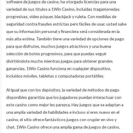
software de juegos de casino, ha otorgado licencias para una
variedad de sus títulos a 1Win Casino, incluidas tragamonedas
progresivas, video póquer, blackjack y ruleta. Con medidas de
seguridad contra fraudes estrictas pero fáciles de usar, usted sabe
que su información personal y financiera será considerada en la
más alta estima. También tiene una variedad de opciones de pago
para que disfrutes, muchos juegos atractivos y una buena
selección de botes progresivos, para que puedas seguir
divirtiéndote mucho mientras juegas para obtener grandes
ganancias. 1Win Casino funciona en cualquier dispositivo,
incluidos móviles, tabletas y computadoras portátiles.
Al igual que con los depósitos, la variedad de métodos de pago
disponibles garantiza que los jugadores puedan interactuar con
este casino como mejor les parezca. Hay juegos que se adaptan a
una amplia variedad de habilidades e incluso si eres nuevo en el
casino, el sitio ofrece fantásticos juegos con crupier en vivo y
chat. 1Win Casino ofrece una amplia gama de juegos de casino,