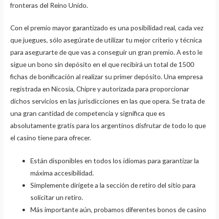
fronteras del Reino Unido.
Con el premio mayor garantizado es una posibilidad real, cada vez
que juegues, sólo asegúrate de utilizar tu mejor criterio y técnica
para asegurarte de que vas a conseguir un gran premio. A esto le
sigue un bono sin depósito en el que recibirá un total de 1500
fichas de bonificación al realizar su primer depósito. Una empresa
registrada en Nicosia, Chipre y autorizada para proporcionar
dichos servicios en las jurisdicciones en las que opera. Se trata de
una gran cantidad de competencia y significa que es
absolutamente gratis para los argentinos disfrutar de todo lo que
el casino tiene para ofrecer.
Están disponibles en todos los idiomas para garantizar la
máxima accesibilidad.
Simplemente dirígete a la sección de retiro del sitio para
solicitar un retiro.
Más importante aún, probamos diferentes bonos de casino