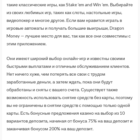
такие классические игры, как Stake ’em and Win ’em. Выбирайте
из своих любимых игр, таких как слоты, настольные игры,
видеопокер и многое другое. Если вам нравится играть в
игровые автоматы и получать большие выигрыши, Dragon
Money — лучшее место для вас, так как все они совместимы с
этим приложением.
Они имеют широкий выбор онлайн-игр и известны своими
быстрыми выплатами и отличным обслуживанием клиентов.
Нет ничего хуже, чем потерять все свои с трудом
заработанные деньги, а затем ждать, пока они будут
обработаны и сняты с вашего счета. Существует также
возможность использовать снятие средств без карты, поэтому
вы не ограничены в снятии средств с помощью только одной
карты. Есть бонусные предложения казино на выбор из 10
вариантов депозита, начиная от бонуса 75% на ваш депозит и
заканчивая бонусом 200% на ваш депозит.