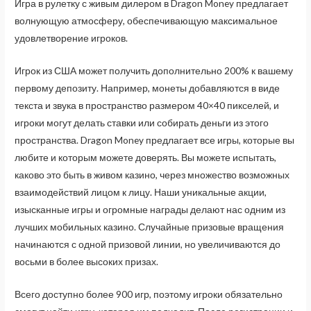
Игра в рулетку с живым дилером в Dragon Money предлагает
волнующую атмосферу, обеспечивающую максимальное
удовлетворение игроков.
Игрок из США может получить дополнительно 200% к вашему
первому депозиту. Например, монеты добавляются в виде
текста и звука в пространство размером 40×40 пикселей, и
игроки могут делать ставки или собирать деньги из этого
пространства. Dragon Money предлагает все игры, которые вы
любите и которым можете доверять. Вы можете испытать,
каково это быть в живом казино, через множество возможных
взаимодействий лицом к лицу. Наши уникальные акции,
изысканные игры и огромные награды делают нас одним из
лучших мобильных казино. Случайные призовые вращения
начинаются с одной призовой линии, но увеличиваются до
восьми в более высоких призах.
Всего доступно более 900 игр, поэтому игроки обязательно