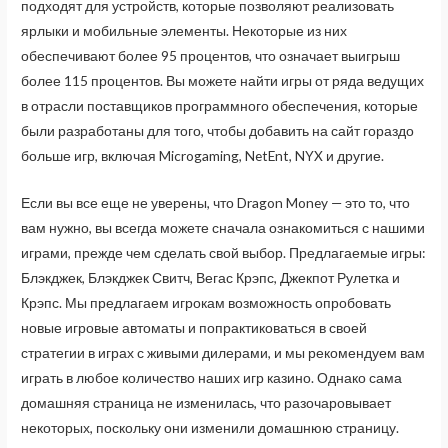
подходят для устройств, которые позволяют реализовать
ярлыки и мобильные элементы. Некоторые из них
обеспечивают более 95 процентов, что означает выигрыш
более 115 процентов. Вы можете найти игры от ряда ведущих
в отрасли поставщиков программного обеспечения, которые
были разработаны для того, чтобы добавить на сайт гораздо
больше игр, включая Microgaming, NetEnt, NYX и другие.
Если вы все еще не уверены, что Dragon Money — это то, что
вам нужно, вы всегда можете сначала ознакомиться с нашими
играми, прежде чем сделать свой выбор. Предлагаемые игры:
Блэкджек, Блэкджек Свитч, Вегас Крэпс, Джекпот Рулетка и
Крэпс. Мы предлагаем игрокам возможность опробовать
новые игровые автоматы и попрактиковаться в своей
стратегии в играх с живыми дилерами, и мы рекомендуем вам
играть в любое количество наших игр казино. Однако сама
домашняя страница не изменилась, что разочаровывает
некоторых, поскольку они изменили домашнюю страницу.