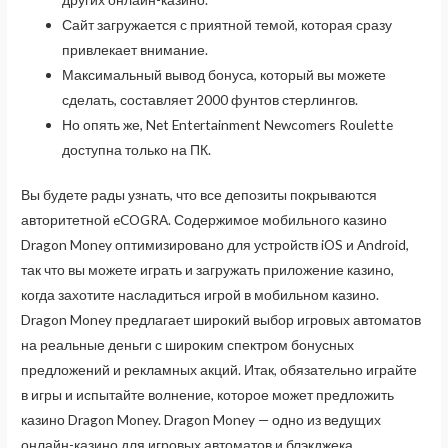
Сайт загружается с приятной темой, которая сразу
привлекает внимание.
Максимальный вывод бонуса, который вы можете
сделать, составляет 2000 фунтов стерлингов.
Но опять же, Net Entertainment Newcomers Roulette
доступна только на ПК.
Вы будете рады узнать, что все депозиты покрываются
авторитетной eCOGRA. Содержимое мобильного казино
Dragon Money оптимизировано для устройств iOS и Android,
так что вы можете играть и загружать приложение казино,
когда захотите насладиться игрой в мобильном казино.
Dragon Money предлагает широкий выбор игровых автоматов
на реальные деньги с широким спектром бонусных
предложений и рекламных акций. Итак, обязательно играйте
в игры и испытайте волнение, которое может предложить
казино Dragon Money. Dragon Money — одно из ведущих
онлайн-казино для игровых автоматов и блэкджека.