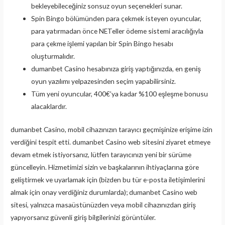
bekleyebileceğiniz sonsuz oyun seçenekleri sunar.
Spin Bingo bölümünden para çekmek isteyen oyuncular,
para yatırmadan önce NETeller ödeme sistemi aracılığıyla
para çekme işlemi yapılan bir Spin Bingo hesabı
oluşturmalıdır.
dumanbet Casino hesabınıza giriş yaptığınızda, en geniş
oyun yazılımı yelpazesinden seçim yapabilirsiniz.
Tüm yeni oyuncular, 400€’ya kadar %100 eşleşme bonusu
alacaklardır.
dumanbet Casino, mobil cihazınızın tarayıcı geçmişinize erişime izin
verdiğini tespit etti. dumanbet Casino web sitesini ziyaret etmeye
devam etmek istiyorsanız, lütfen tarayıcınızı yeni bir sürüme
güncelleyin. Hizmetimizi sizin ve başkalarının ihtiyaçlarına göre
geliştirmek ve uyarlamak için (bizden bu tür e-posta iletişimlerini
almak için onay verdiğiniz durumlarda); dumanbet Casino web
sitesi, yalnızca masaüstünüzden veya mobil cihazınızdan giriş
yapıyorsanız güvenli giriş bilgilerinizi görüntüler.