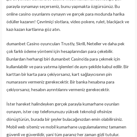
parayla oynamayı seçerseniz, bunu yapmakta özgürsünüz. Bu
online casino oyunlarını oynayın ve gerçek para modunda harika
ödüller kazanın! Çevrimiçi slotlara, video pokere, rulet, blackjack ve
kazı kazan kartlarına göz atın.
dumanbet Casino oyuncuları Trustly, Skrill, Neteller ve daha pek
çok farklı ödeme yöntemi için hesaplarından para çekebilir.
Bunlardan herhangi biri dumanbet Casino’da para çekmek için
kullanılabilir ve para yatırma işlemleri de aynı şekilde kabul edilir. Bir
karttan bir karta para çekiyorsanız, kart sağlayıcısının pin
numarasını vermeniz gerekecektir. Bir banka hesabına para
çekiyorsanız, hesabın ayrıntılarını vermeniz gerekecektir.
İster hareket halindeyken gerçek parayla kumarhane oyunları
oynayın, ister cep telefonunuzu yüksek teknoloji ofisinize
dönüştürün, burada bir şeyler bulacağınızdan emin olabilirsiniz.
Mobil web sitemiz ve mobil kumarhane uygulamalarımız tamamen
güvenli ve güvenlidir, yani tüm paranız her zaman gizli tutulur.