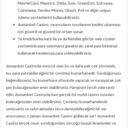
MasterCard, Maestro, Delta, Solo, GreenDot, Entropay,
Coinmama, Yandex Money, Ukash, Poli ve diğer uygun
ödeme yöntemlerini kullanabilirsiniz.
dumanbet Casino, oyuncuların oyunlarının keyfini çıkarması
için güvenli ve güvenli bir ortam sunar.
Ya kredi/banka kartı ile ya da Neteller gibi bir web cüzdan
yöntemiyle para yatırmanız gerekecek, yerel para biriminizi
kullanarak hesabınıza para yükleyebilirsiniz.
dumanbet Casino’da mevcut olan bu ve daha pek çok yöntemle,
bu, para yatırabileceğiniz bir çevrimiçi kumarhanedir. Gördüğünüzü
beğendiyseniz, bu kumarhane sitesinde yapacak ve oynayacak çok
şey bulacağınızdan emin olabilirsiniz. Hangisini tercih ederseniz
edin, dumanbet Casino’da bazı gerçek hit mobil casino oyunları
bulacağınızdan emin olabilirsiniz. Çevrimiçi kumarhanelerde
yeniyseniz ve satın almadan önce deneyebileceğiniz bir yer
arıyorsanız, o zaman dumanbet Casino gidilecek yer! dumanbet
Casino birçok oyun sunduğundan, birçoğu büyük ikramiyeler ve