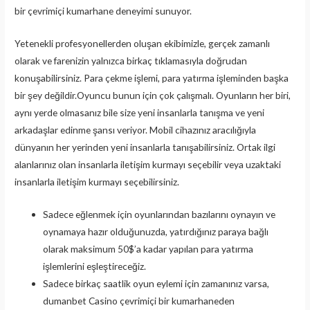
bir çevrimiçi kumarhane deneyimi sunuyor.
Yetenekli profesyonellerden oluşan ekibimizle, gerçek zamanlı
olarak ve farenizin yalnızca birkaç tıklamasıyla doğrudan
konuşabilirsiniz. Para çekme işlemi, para yatırma işleminden başka
bir şey değildir.Oyuncu bunun için çok çalışmalı. Oyunların her biri,
aynı yerde olmasanız bile size yeni insanlarla tanışma ve yeni
arkadaşlar edinme şansı veriyor. Mobil cihazınız aracılığıyla
dünyanın her yerinden yeni insanlarla tanışabilirsiniz. Ortak ilgi
alanlarınız olan insanlarla iletişim kurmayı seçebilir veya uzaktaki
insanlarla iletişim kurmayı seçebilirsiniz.
Sadece eğlenmek için oyunlarından bazılarını oynayın ve
oynamaya hazır olduğunuzda, yatırdığınız paraya bağlı
olarak maksimum 50$’a kadar yapılan para yatırma
işlemlerini eşleştireceğiz.
Sadece birkaç saatlik oyun eylemi için zamanınız varsa,
dumanbet Casino çevrimiçi bir kumarhaneden