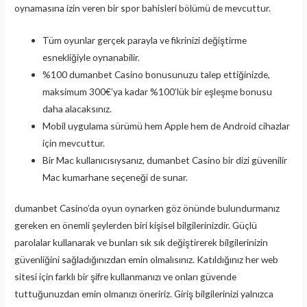
oynamasına izin veren bir spor bahisleri bölümü de mevcuttur.
Tüm oyunlar gerçek parayla ve fikrinizi değiştirme
esnekliğiyle oynanabilir.
%100 dumanbet Casino bonusunuzu talep ettiğinizde,
maksimum 300€’ya kadar %100’lük bir eşleşme bonusu
daha alacaksınız.
Mobil uygulama sürümü hem Apple hem de Android cihazlar
için mevcuttur.
Bir Mac kullanıcısıysanız, dumanbet Casino bir dizi güvenilir
Mac kumarhane seçeneği de sunar.
dumanbet Casino’da oyun oynarken göz önünde bulundurmanız
gereken en önemli şeylerden biri kişisel bilgilerinizdir. Güçlü
parolalar kullanarak ve bunları sık sık değiştirerek bilgilerinizin
güvenliğini sağladığınızdan emin olmalısınız. Katıldığınız her web
sitesi için farklı bir şifre kullanmanızı ve onları güvende
tuttuğunuzdan emin olmanızı öneririz. Giriş bilgilerinizi yalnızca