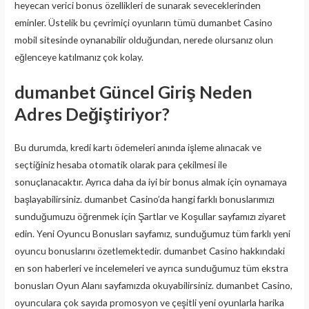
heyecan verici bonus özellikleri de sunarak seveceklerinden
eminler. Üstelik bu çevrimiçi oyunların tümü dumanbet Casino
mobil sitesinde oynanabilir olduğundan, nerede olursanız olun
eğlenceye katılmanız çok kolay.
dumanbet Güncel Giriş Neden
Adres Değiştiriyor?
Bu durumda, kredi kartı ödemeleri anında işleme alınacak ve
seçtiğiniz hesaba otomatik olarak para çekilmesi ile
sonuçlanacaktır. Ayrıca daha da iyi bir bonus almak için oynamaya
başlayabilirsiniz. dumanbet Casino’da hangi farklı bonuslarımızı
sunduğumuzu öğrenmek için Şartlar ve Koşullar sayfamızı ziyaret
edin. Yeni Oyuncu Bonusları sayfamız, sunduğumuz tüm farklı yeni
oyuncu bonuslarını özetlemektedir. dumanbet Casino hakkındaki
en son haberleri ve incelemeleri ve ayrıca sunduğumuz tüm ekstra
bonusları Oyun Alanı sayfamızda okuyabilirsiniz. dumanbet Casino,
oyunculara çok sayıda promosyon ve çeşitli yeni oyunlarla harika