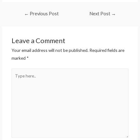
Post
←
Previous Post
Next Post
→
navigation
Leave a Comment
Your email address will not be published.
Required fields are
marked
*
Type
here..