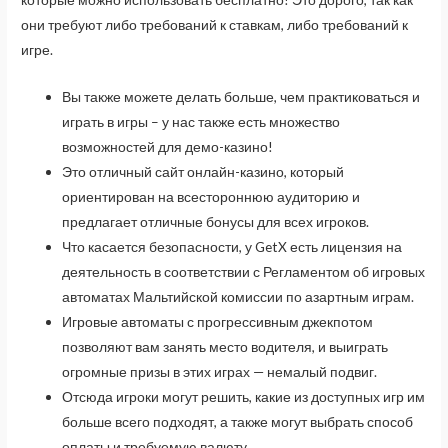
они требуют либо требований к ставкам, либо требований к
игре.
Вы также можете делать больше, чем практиковаться и
играть в игры – у нас также есть множество
возможностей для демо-казино!
Это отличный сайт онлайн-казино, который
ориентирован на всестороннюю аудиторию и
предлагает отличные бонусы для всех игроков.
Что касается безопасности, у GetX есть лицензия на
деятельность в соответствии с Регламентом об игровых
автоматах Мальтийской комиссии по азартным играм.
Игровые автоматы с прогрессивным джекпотом
позволяют вам занять место водителя, и выиграть
огромные призы в этих играх — немалый подвиг.
Отсюда игроки могут решить, какие из доступных игр им
больше всего подходят, а также могут выбрать способ
оплаты и требуемую валюту.