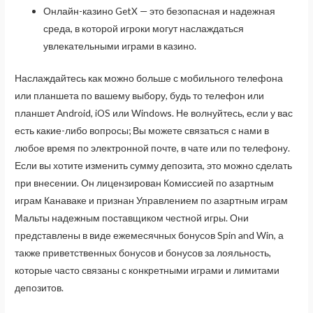
Онлайн-казино GetX — это безопасная и надежная
среда, в которой игроки могут наслаждаться
увлекательными играми в казино.
Наслаждайтесь как можно больше с мобильного телефона
или планшета по вашему выбору, будь то телефон или
планшет Android, iOS или Windows. Не волнуйтесь, если у вас
есть какие-либо вопросы; Вы можете связаться с нами в
любое время по электронной почте, в чате или по телефону.
Если вы хотите изменить сумму депозита, это можно сделать
при внесении. Он лицензирован Комиссией по азартным
играм Канаваке и признан Управлением по азартным играм
Мальты надежным поставщиком честной игры. Они
представлены в виде ежемесячных бонусов Spin and Win, а
также приветственных бонусов и бонусов за лояльность,
которые часто связаны с конкретными играми и лимитами
депозитов.