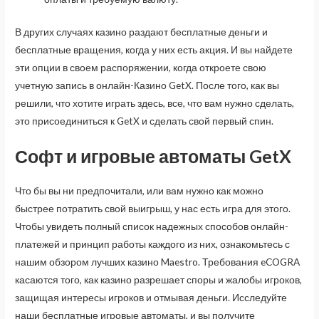
В других случаях казино раздают бесплатные деньги и
бесплатные вращения, когда у них есть акция. И вы найдете
эти опции в своем распоряжении, когда откроете свою
учетную запись в онлайн-Казино GetX. После того, как вы
решили, что хотите играть здесь, все, что вам нужно сделать,
это присоединиться к GetX и сделать свой первый спин.
Софт и игровые автоматы GetX
Что бы вы ни предпочитали, или вам нужно как можно
быстрее потратить свой выигрыш, у нас есть игра для этого.
Чтобы увидеть полный список надежных способов онлайн-
платежей и принцип работы каждого из них, ознакомьтесь с
нашим обзором лучших казино Maestro. Требования eCOGRA
касаются того, как казино разрешает споры и жалобы игроков,
защищая интересы игроков и отмывая деньги. Исследуйте
наши бесплатные игровые автоматы, и вы получите