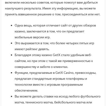
включили несколько советов, которые помогут вам добиться
наилучшего результата. Имея эту информацию, вы можете
принять взвешенное решение о том, присоединяться или нет.
Одна вещь, которая отличает сайт от других обзоров
казино, заключается в том, что он предлагает
мобильные версии игр.
Это выражается в том, что более четырех пятых игр
имеют рейтинг девять.
Благодаря этому казино GetX стало удобным веб-
сайтом, но при этом с такой же приверженностью к
совершенству и заботе о клиентах.
Функции, предлагаемые в GetX Casino, превосходны,
предлагая стандартные игровые платформы и
технологии вместе с игровым программным
обеспечением.
Вы можете делать ставки на исход любого футбольного
матча, теннисного матча, бейсбольного матча или