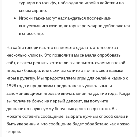
турнира по гольфу, наблюдая за игрой в действии на
своем экране.
Игроки также могут наслаждаться последними
выпусками игр казино, которые регулярно добавляются
в список игр.
На сайте говорится, что вы можете сделать это «всего за
несколько кликов». Это позволит вам сначала опробовать
сайт, а затем решить, хотите ли вы попытать счастья в такой
игре, как баккара, или если вы хотите отточить свои навыки
игры в рулетку. Мы предоставляем игры для онлайн-казино с
1998 года и продолжим предоставлять уникальные и
запоминающиеся игровые впечатления на долгие годы. Когда
вы получите бонус на первый депозит, вы получите
дополнительную сумму бонусных денег сверх этого. Вы
можете оставить сообщение, выбрать нужный способ связи и
быть уверенным, что сообщение будет обработано как можно
скорее.