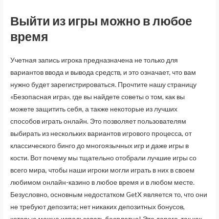
Выйти из игры можно в любое
время
Учетная запись игрока предназначена не только для
вариантов ввода и вывода средств, и это означает, что вам
нужно будет зарегистрироваться. Прочтите нашу страницу
«Безопасная игра», где вы найдете советы о том, как вы
можете защитить себя, а также некоторые из лучших
способов играть онлайн. Это позволяет пользователям
выбирать из нескольких вариантов игрового процесса, от
классического бинго до многоязычных игр и даже игры в
кости. Вот почему мы тщательно отобрали лучшие игры со
всего мира, чтобы наши игроки могли играть в них в своем
любимом онлайн-казино в любое время и в любом месте.
Безусловно, основным недостатком GetX является то, что они
не требуют депозита; нет никаких депозитных бонусов,
которые можно использовать бесплатно! Это дорого, так как