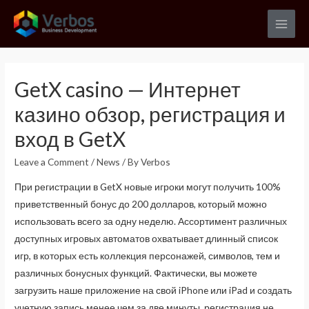
Skip
to
Main
content
Men
GetX casino — Интернет
казино обзор, регистрация и
вход в GetX
Leave a Comment
/
News
/ By
Verbos
При регистрации в GetX новые игроки могут получить 100%
приветственный бонус до 200 долларов, который можно
использовать всего за одну неделю. Ассортимент различных
доступных игровых автоматов охватывает длинный список
игр, в которых есть коллекция персонажей, символов, тем и
различных бонусных функций. Фактически, вы можете
загрузить наше приложение на свой iPhone или iPad и создать
учетную запись менее чем за две минуты, регистрация не