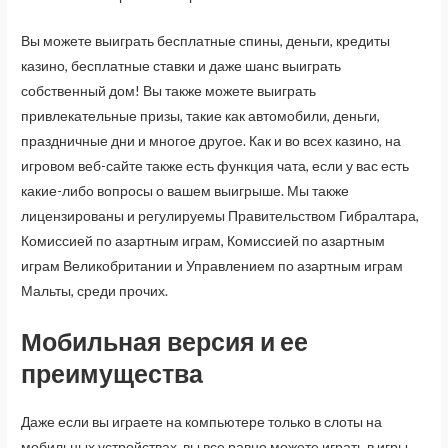
Вы можете выиграть бесплатные спины, деньги, кредиты
казино, бесплатные ставки и даже шанс выиграть
собственный дом! Вы также можете выиграть
привлекательные призы, такие как автомобили, деньги,
праздничные дни и многое другое. Как и во всех казино, на
игровом веб-сайте также есть функция чата, если у вас есть
какие-либо вопросы о вашем выигрыше. Мы также
лицензированы и регулируемы Правительством Гибралтара,
Комиссией по азартным играм, Комиссией по азартным
играм Великобритании и Управлением по азартным играм
Мальты, среди прочих.
Мобильная версия и ее
преимущества
Даже если вы играете на компьютере только в слоты на
мобильных устройствах, вы все равно можете играть в игры