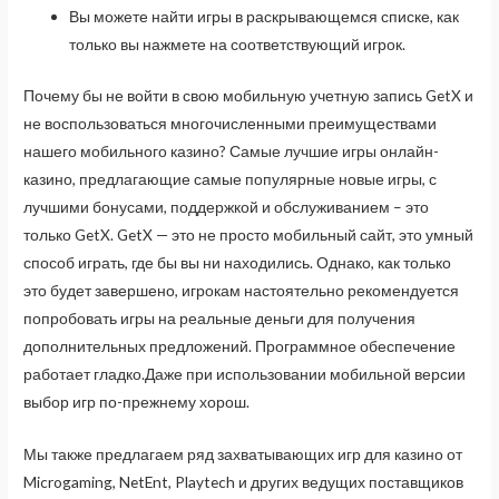
Вы можете найти игры в раскрывающемся списке, как
только вы нажмете на соответствующий игрок.
Почему бы не войти в свою мобильную учетную запись GetX и
не воспользоваться многочисленными преимуществами
нашего мобильного казино? Самые лучшие игры онлайн-
казино, предлагающие самые популярные новые игры, с
лучшими бонусами, поддержкой и обслуживанием – это
только GetX. GetX — это не просто мобильный сайт, это умный
способ играть, где бы вы ни находились. Однако, как только
это будет завершено, игрокам настоятельно рекомендуется
попробовать игры на реальные деньги для получения
дополнительных предложений. Программное обеспечение
работает гладко.Даже при использовании мобильной версии
выбор игр по-прежнему хорош.
Мы также предлагаем ряд захватывающих игр для казино от
Microgaming, NetEnt, Playtech и других ведущих поставщиков