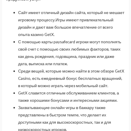
Сайт имеет отличный дизайн сайта, который не мешает
игровому процессу.Игры имеют привлекательный
дизайн и дают вам большое впечатление от всего
опыта казино GetX.
С помощью карты paysafecard игроки могут пополнять
свой счет с помощью своих любимых факторов, таких
как день рождения, годовщина, праздник или даже
дата, выписка или платеж.
Среди вещей, которые можно найти в этом обзоре GetX
Casino, есть ежедневный бонус бесплатных вращений,
в который можно играть через мобильный сайт.
GetX славится отличным обслуживанием клиентов, а
также хорошими бонусами и интересными акциями.
Захватывающие онлайн-игры в баккару также
представлены в быстром темпе, что делает их
доступными как для высокоскоростных, так и для
низкоскоростных игроков.