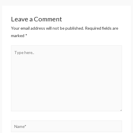
Leave a Comment
Your email address will not be published.
Required fields are
marked
*
Type
here..
Name*