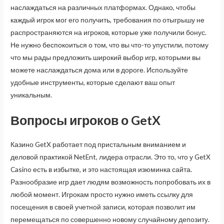
наслаждаться на различных платформах. Однако, чтобы
каждый игрок мог его получить, требования по отыгрышу не
распространяются на игроков, которые уже получили бонус.
Не нужно беспокоиться о том, что вы что-то упустили, потому
что мы рады предложить широкий выбор игр, которыми вы
можете наслаждаться дома или в дороге. Используйте
удобные инструменты, которые сделают ваш опыт
уникальным.
Вопросы игроков о GetX
Казино GetX работает под пристальным вниманием и
деловой практикой NetEnt, лидера отрасли. Это то, что у GetX
Casino есть в избытке, и это настоящая изюминка сайта.
Разнообразие игр дает людям возможность попробовать их в
любой момент. Игрокам просто нужно иметь ссылку для
посещения в своей учетной записи, которая позволит им
перемещаться по совершенно новому случайному депозиту.