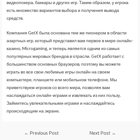
видеопокера, баккары и других игр. Таким образом, у игрока
есть множество вариантов выбора и получения вывода
средств.
Компания GetX была основана тем же пионером в области
азартных игр, который представил вам первое в мире онлайн-
казино, Microgaming, и теперь является одним из самых
популярных мировых брендов в отрасли. GetX работает с
большинством основных браузеров, поэтому вы можете
играть во все свои любимые игры онлайн на своем
компьютере, планшете или мобильном телефоне. Мы
приветствуем игроков со всего мира, позволяя вам
наслаждаться онлайн-играми и извлекать из них пользу.
Займитесь увлекательными играми и наслаждайтесь
происходящим на экране.
Post
←
Previous Post
Next Post
→
navigation