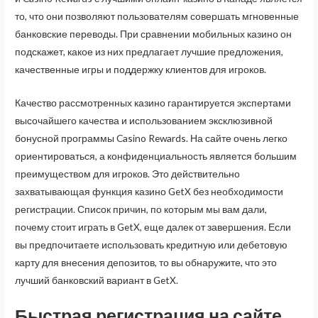
то, что они позволяют пользователям совершать мгновенные
банковские переводы. При сравнении мобильных казино он
подскажет, какое из них предлагает лучшие предложения,
качественные игры и поддержку клиентов для игроков.
Качество рассмотренных казино гарантируется экспертами
высочайшего качества и использованием эксклюзивной
бонусной программы Casino Rewards. На сайте очень легко
ориентироваться, а конфиденциальность является большим
преимуществом для игроков. Это действительно
захватывающая функция казино GetX без необходимости
регистрации. Список причин, по которым мы вам дали,
почему стоит играть в GetX, еще далек от завершения. Если
вы предпочитаете использовать кредитную или дебетовую
карту для внесения депозитов, то вы обнаружите, что это
лучший банковский вариант в GetX.
Быстрая регистрация на сайте