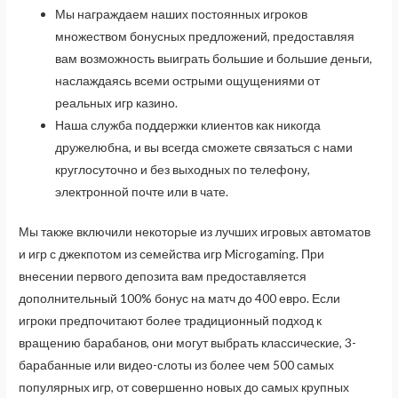
Мы награждаем наших постоянных игроков
множеством бонусных предложений, предоставляя
вам возможность выиграть большие и большие деньги,
наслаждаясь всеми острыми ощущениями от
реальных игр казино.
Наша служба поддержки клиентов как никогда
дружелюбна, и вы всегда сможете связаться с нами
круглосуточно и без выходных по телефону,
электронной почте или в чате.
Мы также включили некоторые из лучших игровых автоматов
и игр с джекпотом из семейства игр Microgaming. При
внесении первого депозита вам предоставляется
дополнительный 100% бонус на матч до 400 евро. Если
игроки предпочитают более традиционный подход к
вращению барабанов, они могут выбрать классические, 3-
барабанные или видео-слоты из более чем 500 самых
популярных игр, от совершенно новых до самых крупных