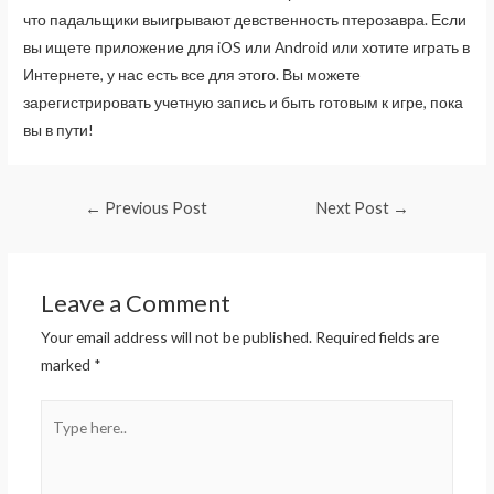
что падальщики выигрывают девственность птерозавра. Если
вы ищете приложение для iOS или Android или хотите играть в
Интернете, у нас есть все для этого. Вы можете
зарегистрировать учетную запись и быть готовым к игре, пока
вы в пути!
Post
←
Previous Post
Next Post
→
navigation
Leave a Comment
Your email address will not be published.
Required fields are
marked
*
Type
here..