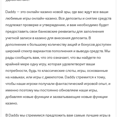
Daddy — это онлайн-казино новой эры, где вас ждут все ваши
любимые игры онлайн-казино. Все депозиты и снятие средств
подлежат проверке и утверждению, и вам необходимо будет
предоставить свои банковские реквизиты для заполнения
учетной записи в казино для внесения депозита. В
дополнение к большому количеству акций и бонусов доступен
широкий спектр вариантов пополнения и вывода средств. Мы
рады сообщить вам, что это означает, что вы найдете по
крайней мере одну игру, которая удовлетворит ваши
потребности, будь то классические слоты, игры, основанные
на навыках, или игры с джекпотом. Daddy стремится к тому,
чтобы наши игроки получали фантастический игровой опыт, и
именно поэтому мы постоянно обновляем наши игры,
добавляя новые функции и захватывающие новые функции
казино.
В Daddy мы стремимся предложить вам самые лучшие игры в