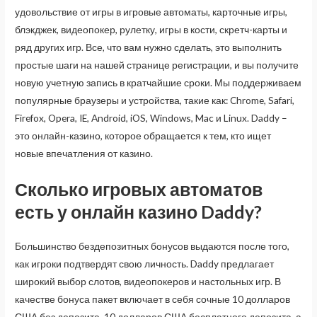
удовольствие от игры в игровые автоматы, карточные игры,
блэкджек, видеопокер, рулетку, игры в кости, скретч-карты и
ряд других игр. Все, что вам нужно сделать, это выполнить
простые шаги на нашей странице регистрации, и вы получите
новую учетную запись в кратчайшие сроки. Мы поддерживаем
популярные браузеры и устройства, такие как: Chrome, Safari,
Firefox, Opera, IE, Android, iOS, Windows, Mac и Linux. Daddy –
это онлайн-казино, которое обращается к тем, кто ищет
новые впечатления от казино.
Сколько игровых автоматов
есть у онлайн казино Daddy?
Большинство бездепозитных бонусов выдаются после того,
как игроки подтвердят свою личность. Daddy предлагает
широкий выбор слотов, видеопокеров и настольных игр. В
качестве бонуса пакет включает в себя сочные 10 долларов
США без депозита, 10 долларов США бесплатного депозита, а