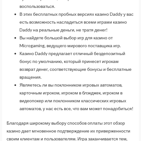
воспользоваться.
В этих бесплатных пробных версиях казино Daddy у вас
есть возможность насладиться всеми играми казино
Daddy на реальные деньги, не тратя денег!
Вы найдете большой выбор игр для казино от
Microgaming, ведущего мирового поставщика игр.
Казино Daddy предлагает отличный бездепозитный
бонус по умолчанию, который принесет игрокам
возврат денег, соответствующие бонусы и бесплатные
вращения.
Являетесь ли вы поклонником игровых автоматов,
карточным игроком, игроком в блэкджек, игроком в
видеопокер или поклонником классических игровых
автоматов, у нас есть все, что вам может понадобиться!
Благодаря широкому выбору способов оплаты этот обзор
казино дает мгновенное подтверждение их приверженности
своим клиентам и пользователям. Игра заканчивается тем,