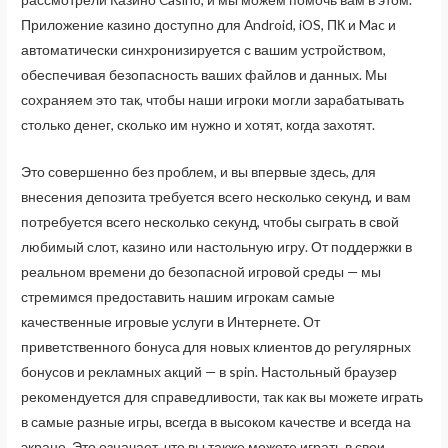
Приложение казино доступно для Android, iOS, ПК и Mac и
автоматически синхронизируется с вашим устройством,
обеспечивая безопасность ваших файлов и данных. Мы
сохраняем это так, чтобы наши игроки могли зарабатывать
столько денег, сколько им нужно и хотят, когда захотят.
Это совершенно без проблем, и вы впервые здесь, для
внесения депозита требуется всего несколько секунд, и вам
потребуется всего несколько секунд, чтобы сыграть в свой
любимый слот, казино или настольную игру. От поддержки в
реальном времени до безопасной игровой среды — мы
стремимся предоставить нашим игрокам самые
качественные игровые услуги в Интернете. От
приветственного бонуса для новых клиентов до регулярных
бонусов и рекламных акций — в spin. Настольный браузер
рекомендуется для справедливости, так как вы можете играть
в самые разные игры, всегда в высоком качестве и всегда на
экране. Это означает, что вы также можете играть в свои