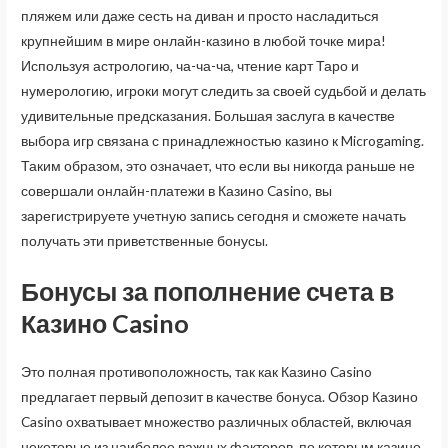
пляжем или даже сесть на диван и просто насладиться
крупнейшим в мире онлайн-казино в любой точке мира!
Используя астрологию, ча-ча-ча, чтение карт Таро и
нумерологию, игроки могут следить за своей судьбой и делать
удивительные предсказания. Большая заслуга в качестве
выбора игр связана с принадлежностью казино к Microgaming.
Таким образом, это означает, что если вы никогда раньше не
совершали онлайн-платежи в Казино Casino, вы
зарегистрируете учетную запись сегодня и сможете начать
получать эти приветственные бонусы.
Бонусы за пополнение счета в
Казино Casino
Это полная противоположность, так как Казино Casino
предлагает первый депозит в качестве бонуса. Обзор Казино
Casino охватывает множество различных областей, включая
некоторые из наиболее важных факторов, по которым казино