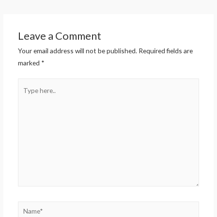
navigation
Leave a Comment
Your email address will not be published.
Required fields are
marked
*
Type
here..
Name*