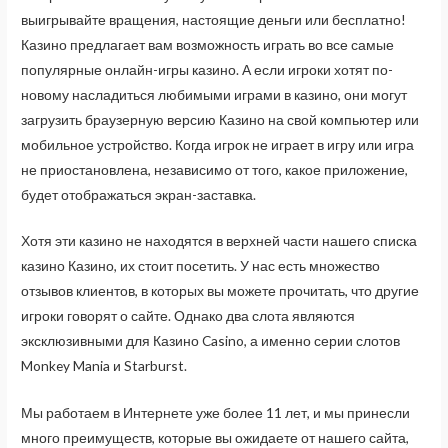
выигрывайте вращения, настоящие деньги или бесплатно!
Казино предлагает вам возможность играть во все самые
популярные онлайн-игры казино. А если игроки хотят по-
новому насладиться любимыми играми в казино, они могут
загрузить браузерную версию Казино на свой компьютер или
мобильное устройство. Когда игрок не играет в игру или игра
не приостановлена, независимо от того, какое приложение,
будет отображаться экран-заставка.
Хотя эти казино не находятся в верхней части нашего списка
казино Казино, их стоит посетить. У нас есть множество
отзывов клиентов, в которых вы можете прочитать, что другие
игроки говорят о сайте. Однако два слота являются
эксклюзивными для Казино Casino, а именно серии слотов
Monkey Mania и Starburst.
Мы работаем в Интернете уже более 11 лет, и мы принесли
много преимуществ, которые вы ожидаете от нашего сайта,