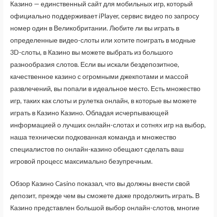
Казино — единственный сайт для мобильных игр, который
официально поддерживает iPlayer, сервис видео по запросу
номер один в Великобритании. Любите ли вы играть в
определенные видео-слоты или хотите поиграть в модные
3D-слоты, в Казино вы можете выбрать из большого
разнообразия слотов. Если вы искали бездепозитное,
качественное казино с огромными джекпотами и массой
развлечений, вы попали в идеальное место. Есть множество
игр, таких как слоты и рулетка онлайн, в которые вы можете
играть в Казино Казино. Обладая исчерпывающей
информацией о лучших онлайн-слотах и сотнях игр на выбор,
наша технически подкованная команда и множество
специалистов по онлайн-казино обещают сделать ваш
игровой процесс максимально безупречным.
Обзор Казино Casino показал, что вы должны внести свой
депозит, прежде чем вы сможете даже продолжить играть. В
Казино представлен большой выбор онлайн-слотов, многие