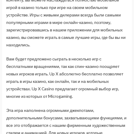
игрой в казино только при игре на своем мобильном
устройстве. Игры с живыми дилерами всегда были самыми
популярными играми в мире онлайн-казино, поэтому,
зарегистрировавшись в нашем приложении для мобильных
казино, вы сможете играть в самые лучшие игры, где бы вы ни
находились.
Вам будет предложено сыграть в несколько игр с
бесплатными вращениями, так как спин-казино поощряет
новых игроков играть. Up X абсолютно бесплатно позволяет
играть в игры казино, как онлайн, так и на мобильных
устройствах. Up X Casino предлагает огромный выбор игр,
многие из которых от Microgaming.
Эта игра наполнена огромными джекпотами,
дополнительными бонусами, захватывающими функциями, и
все это отображается с нашим фирменным художественным
стилем и анимацией. Для новых игроков, которые