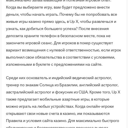
Когда вы выбираете игру, вам будет предложено внести
деньги, чтобы начать играть. Почему бы не попробовать все
живые игры казино прямо здесь, в Up X, чтобы развлечься и
узнать, как добиться большего успеха? После внесения
депозита храните телефон в безопасном месте, пока не
закончите игровой сеанс. Для игроков в покер существует
вариант возмещения с нулевой ответственностью, если игрок
выполнил свои обязательства в соответствии с условиями,
изложенными в буклете с предложениями на сайте.
Среди них основатель и индийский ведический астролог,
тренер по знакам Солнца из Бразилии, английский астролог,
австралийский астролог и фокусник из США. Кроме того, Up X
также предлагает мобильные азартные игры, в которые
можно играть на любых устройствах. Когда онлайн-игроки
открывают свои новые счета в казино, им показываются
Правила и условия сайта казино. Для максимально быстрого
обслуживания и беспрепятственного процесса вывода