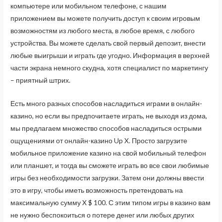
компьютере или мобильном телефоне, с нашим
приложением вы можете получить доступ к своим игровым
возможностям из любого места, в любое время, с любого
устройства. Вы можете сделать свой первый депозит, внести
любые выигрыши и играть где угодно. Информация в верхней
части экрана немного скудна, хотя специалист по маркетингу
– приятный штрих.
Есть много разных способов насладиться играми в онлайн-
казино, но если вы предпочитаете играть, не выходя из дома,
мы предлагаем множество способов насладиться острыми
ощущениями от онлайн-казино Up X. Просто загрузите
мобильное приложение казино на свой мобильный телефон
или планшет, и тогда вы сможете играть во все свои любимые
игры без необходимости загрузки. Затем они должны ввести
это в игру, чтобы иметь возможность претендовать на
максимальную сумму X $ 100. С этим типом игры в казино вам
не нужно беспокоиться о потере денег или любых других