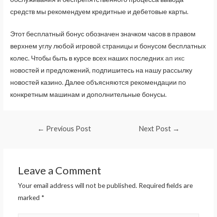
средств мы рекомендуем кредитные и дебетовые карты.
Этот бесплатный бонус обозначен значком часов в правом
верхнем углу любой игровой страницы и бонусом бесплатных
колес. Чтобы быть в курсе всех наших последних
ап икс
новостей и предложений, подпишитесь на нашу рассылку
новостей казино. Далее объясняются рекомендации по
конкретным машинам и дополнительные бонусы.
Post
←
Previous Post
Next Post
→
navigation
Leave a Comment
Your email address will not be published.
Required fields are
marked
*