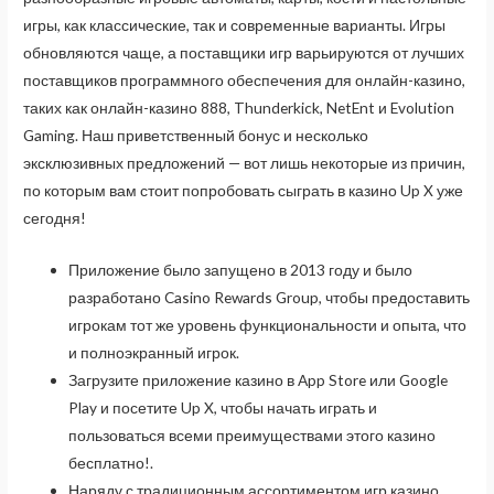
игры, как классические, так и современные варианты. Игры
обновляются чаще, а поставщики игр варьируются от лучших
поставщиков программного обеспечения для онлайн-казино,
таких как онлайн-казино 888, Thunderkick, NetEnt и Evolution
Gaming. Наш приветственный бонус и несколько
эксклюзивных предложений — вот лишь некоторые из причин,
по которым вам стоит попробовать сыграть в казино Up X уже
сегодня!
Приложение было запущено в 2013 году и было
разработано Casino Rewards Group, чтобы предоставить
игрокам тот же уровень функциональности и опыта, что
и полноэкранный игрок.
Загрузите приложение казино в App Store или Google
Play и посетите Up X, чтобы начать играть и
пользоваться всеми преимуществами этого казино
бесплатно!.
Наряду с традиционным ассортиментом игр казино,