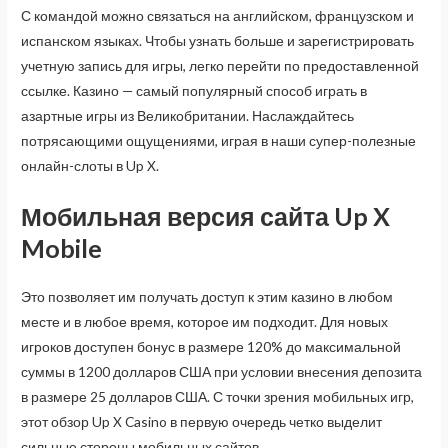
С командой можно связаться на английском, французском и
испанском языках. Чтобы узнать больше и зарегистрировать
учетную запись для игры, легко перейти по предоставленной
ссылке. Казино — самый популярный способ играть в
азартные игры из Великобритании. Наслаждайтесь
потрясающими ощущениями, играя в наши супер-полезные
онлайн-слоты в Up X.
Мобильная версия сайта Up X
Mobile
Это позволяет им получать доступ к этим казино в любом
месте и в любое время, которое им подходит. Для новых
игроков доступен бонус в размере 120% до максимальной
суммы в 1200 долларов США при условии внесения депозита
в размере 25 долларов США. С точки зрения мобильных игр,
этот обзор Up X Casino в первую очередь четко выделит
сильные стороны мобильных сайтов.