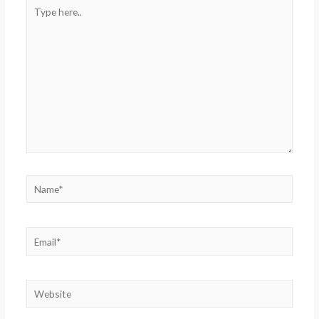
Type
here..
Name*
Email*
Website