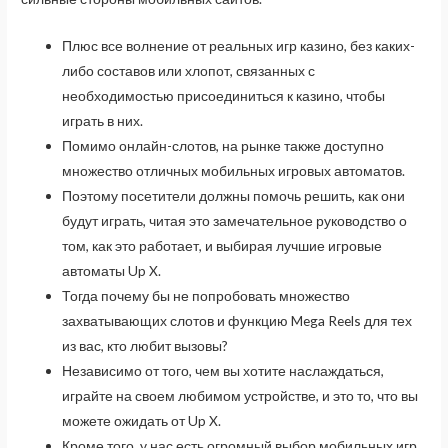
Плюс все волнение от реальных игр казино, без каких-
либо составов или хлопот, связанных с
необходимостью присоединиться к казино, чтобы
играть в них.
Помимо онлайн-слотов, на рынке также доступно
множество отличных мобильных игровых автоматов.
Поэтому посетители должны помочь решить, как они
будут играть, читая это замечательное руководство о
том, как это работает, и выбирая лучшие игровые
автоматы Up X.
Тогда почему бы не попробовать множество
захватывающих слотов и функцию Mega Reels для тех
из вас, кто любит вызовы?
Независимо от того, чем вы хотите наслаждаться,
играйте на своем любимом устройстве, и это то, что вы
можете ожидать от Up X.
Кроме того, у нас есть огромный выбор мобильных игр,