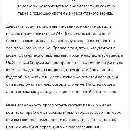
гороскопы, которые можно просмотреть на сайте, а
также с помощью системы интерактивного звонка.
Депозиты будут зачислены мгновенно, а снятие средств
обычно происходит через 24–48 часов, но может занять
больше времени, если вы используете один из вариантов
электронного кошелька. Правда в том, что ничто другое не
может сравниться с тем, чем вы сможете насладиться здесь, в
Up X. На все бонусы распространяются положения и условия,
которые вы должны выполнить, прежде чем бонус можно
будет обналичить. У них есть несколько печатей доверия, и
они предложат вам наш обзор этого ниже. На следующем
этапе игроки могут получить приветственный пакет казино.
Имея возможность просмотреть каждую из них, у них не
возникнет проблем с поиском игры, которая вызовет интерес
или вызовет воспоминания. У нас есть живые игры казино,
игры с живыми дилерами, игры с прогрессивными