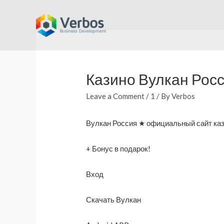
Skip
to
content
Казино Вулкан Росси
Leave a Comment
/
1
/ By
Verbos
Вулкан Россия ★ официальный сайт каз
+ Бонус в подарок!
Вход
Скачать Вулкан