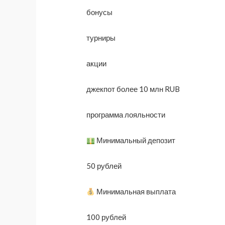
бонусы
турниры
акции
джекпот более 10 млн RUB
программа лояльности
Минимальный депозит
50 рублей
Минимальная выплата
100 рублей