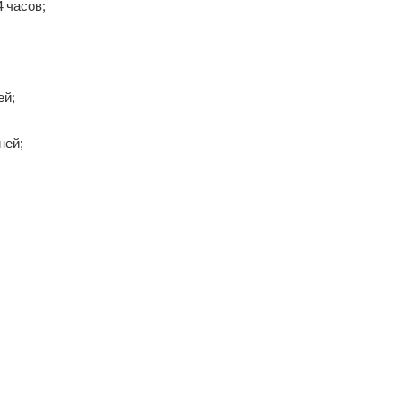
4 часов;
ей;
ней;