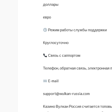
доллары
евро
Режим работы службы поддержки
Круглосуточно
Связь с саппортом
Телефон, обратная связь, электронная п
E-mail
support@wulkan-russia.com
Казино Вулкан Россия считается топов