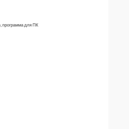
, программа для ПК