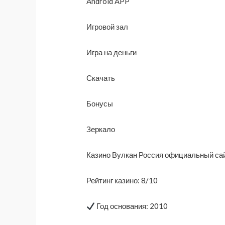
Android APP
Игровой зал
Игра на деньги
Скачать
Бонусы
Зеркало
Казино Вулкан Россия официальный са
Рейтинг казино: 8/10
Год основания: 2010