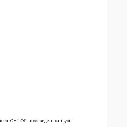
вшего СНГ. Об этом свидетельствуют