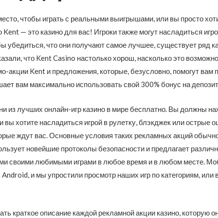
есто, чтобы играть с реальными выигрышами, или вы просто хот
о Kent — это казино для вас! Игроки также могут насладиться игр
 убедиться, что они получают самое лучшее, существует ряд кате
азали, что Kent Casino настолько хорош, насколько это возможн
о-акции Kent и предложения, которые, безусловно, помогут вам
ешает вам максимально использовать свой 300% бонус на депозит
дни из лучших онлайн-игр казино в мире бесплатно. Вы должны на
и вы хотите насладиться игрой в рулетку, блэкджек или острые
торые ждут вас. Основные условия таких рекламных акций обычно
пользует новейшие протоколы безопасности и предлагает различ
еми своими любимыми играми в любое время и в любом месте. М
Android, и мы упростили просмотр наших игр по категориям, или 
ать краткое описание каждой рекламной акции казино, которую о