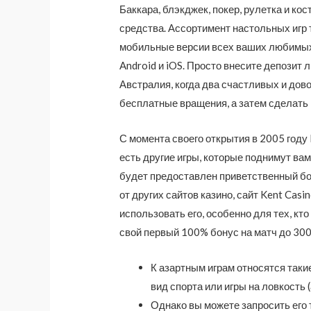
Баккара, блэкджек, покер, рулетка и ко
средства. Ассортимент настольных игр т
мобильные версии всех ваших любимых 
Android и iOS. Просто внесите депозит 
Австралия, когда два счастливых и дов
бесплатные вращения, а затем сделать
С момента своего открытия в 2005 году 
есть другие игры, которые поднимут вам 
будет предоставлен приветственный бон
от других сайтов казино, сайт Kent Cas
использовать его, особенно для тех, кт
свой первый 100% бонус на матч до 300
К азартным играм относятся таки
вид спорта или игры на ловкость 
Однако вы можете запросить его т