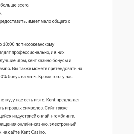
 больше всего.
.
редоставить, имеет мало общего с
до 10:00 по тихоокеанскому
лядят профессионально, и в них
 лучшие игры,
кент казино
бонусы и
asino. Вы также можете претендовать на
% бонус на матч. Кроме того, у нас
ку, у нас есть и это. Kent предлагает
ть игровых символов. Сайт также
ийся индустрией онлайн-гемблинга.
вращения онлайн-казино, электронный
 на сайте Kent Casino.