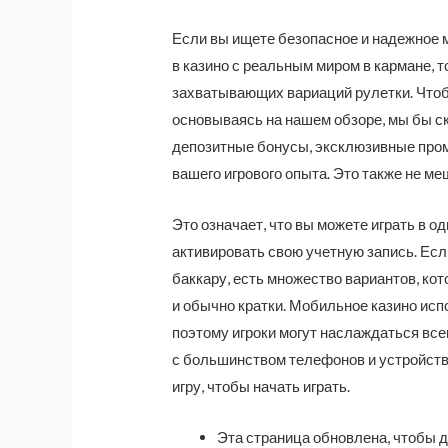
Если вы ищете безопасное и надежное м
в казино с реальным миром в кармане, т
захватывающих вариаций рулетки. Чтобы
основываясь на нашем обзоре, мы бы ск
депозитные бонусы, эксклюзивные пром
вашего игрового опыта. Это также не м
Это означает, что вы можете играть в о
активировать свою учетную запись. Есл
баккару, есть множество вариантов, ко
и обычно кратки. Мобильное казино ис
поэтому игроки могут наслаждаться вс
с большинством телефонов и устройств 
игру, чтобы начать играть.
Эта страница обновлена, чтобы д