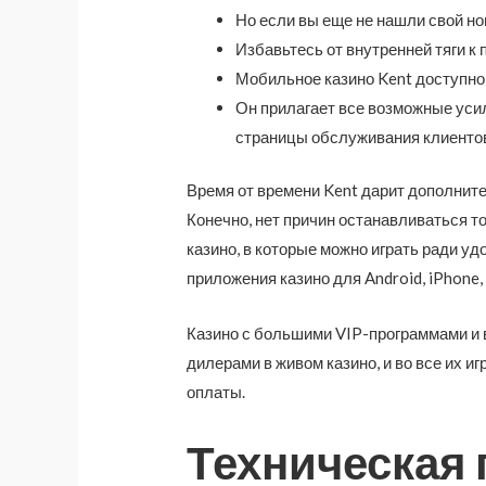
Но если вы еще не нашли свой но
Избавьтесь от внутренней тяги к
Мобильное казино Kent доступно д
Он прилагает все возможные усил
страницы обслуживания клиентов
Время от времени Kent дарит дополните
Конечно, нет причин останавливаться то
казино, в которые можно играть ради у
приложения казино для Android, iPhone
Казино с большими VIP-программами и в
дилерами в живом казино, и во все их 
оплаты.
Техническая 