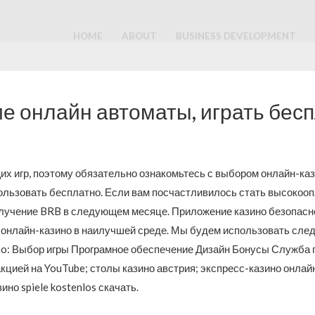
HOME
ABOUT
BUSINESS DEVELOPMENT
ие онлайн автоматы, играть бес
их игр, поэтому обязательно ознакомьтесь с выбором онлайн-кази
пользовать бесплатно. Если вам посчастливилось стать высокоо
олучение BRB в следующем месяце. Приложение казино безопасно
 онлайн-казино в наилучшей среде. Мы будем использовать след
ino: Выбор игры Програмное обеспечение Дизайн Бонусы Служб
цией на YouTube; столы казино австрия; экспресс-казино онлайн
но spiele kostenlos скачать.