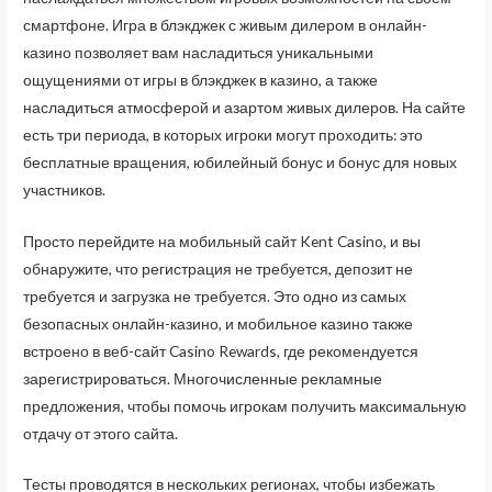
смартфоне. Игра в блэкджек с живым дилером в онлайн-
казино позволяет вам насладиться уникальными
ощущениями от игры в блэкджек в казино, а также
насладиться атмосферой и азартом живых дилеров. На сайте
есть три периода, в которых игроки могут проходить: это
бесплатные вращения, юбилейный бонус и бонус для новых
участников.
Просто перейдите на мобильный сайт Kent Casino, и вы
обнаружите, что регистрация не требуется, депозит не
требуется и загрузка не требуется. Это одно из самых
безопасных онлайн-казино, и мобильное казино также
встроено в веб-сайт Casino Rewards, где рекомендуется
зарегистрироваться. Многочисленные рекламные
предложения, чтобы помочь игрокам получить максимальную
отдачу от этого сайта.
Тесты проводятся в нескольких регионах, чтобы избежать