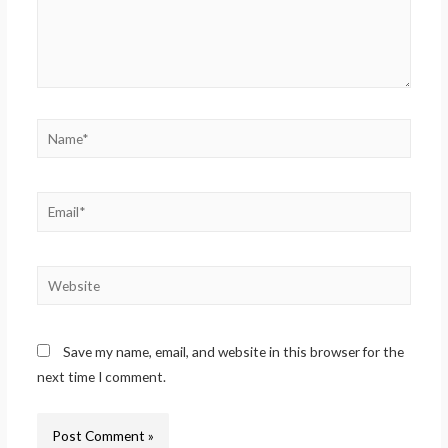
Name*
Email*
Website
Save my name, email, and website in this browser for the
next time I comment.