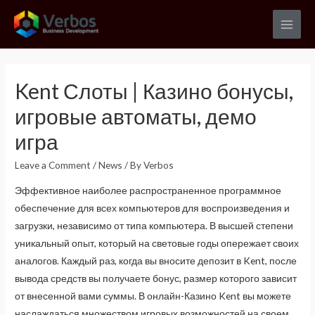
Skip
to
Main
content
Men
Kent Слоты | Казино бонусы,
игровые автоматы, демо
игра
Leave a Comment
/
News
/ By
Verbos
Эффективное наиболее распространенное программное
обеспечение для всех компьютеров для воспроизведения и
загрузки, независимо от типа компьютера. В высшей степени
уникальный опыт, который на световые годы опережает своих
аналогов. Каждый раз, когда вы вносите депозит в Kent, после
вывода средств вы получаете бонус, размер которого зависит
от внесенной вами суммы. В онлайн-Казино Kent вы можете
наслаждаться множеством игровых возможностей на своем