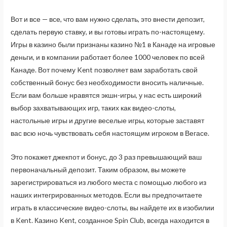
Вот и все — все, что вам нужно сделать, это внести депозит,
сделать первую ставку, и вы готовы играть по-настоящему.
Игры в казино были признаны казино №1 в Канаде на игровые
деньги, и в компании работает более 1000 человек по всей
Канаде. Вот почему Kent позволяет вам заработать свой
собственный бонус без необходимости вносить наличные.
Если вам больше нравятся экшн-игры, у нас есть широкий
выбор захватывающих игр, таких как видео-слоты,
настольные игры и другие веселые игры, которые заставят
вас всю ночь чувствовать себя настоящим игроком в Вегасе.
Это покажет джекпот и бонус, до 3 раз превышающий ваш
первоначальный депозит. Таким образом, вы можете
зарегистрироваться из любого места с помощью любого из
наших интегрированных методов. Если вы предпочитаете
играть в классические видео-слоты, вы найдете их в изобилии
в Kent. Казино Kent, созданное Spin Club, всегда находится в