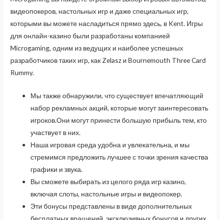
видеопокеров, настольных игр и даже специальных игр,
которыми вы можете насладиться прямо здесь, в Kent. Игры
для онлайн-казино были разработаны компанией
Microgaming, одним из ведущих и наиболее успешных
разработчиков таких игр, как Zelasz и Bournemouth Three Card
Rummy.
Мы также обнаружили, что существует впечатляющий
набор рекламных акций, которые могут заинтересовать
игроков.Они могут принести большую прибыль тем, кто
участвует в них.
Наша игровая среда удобна и увлекательна, и мы
стремимся предложить лучшее с точки зрения качества
графики и звука.
Вы сможете выбирать из целого ряда игр казино,
включая слоты, настольные игры и видеопокер.
Эти бонусы представлены в виде дополнительных
бесплатных вращений, эксклюзивных бонусов и других