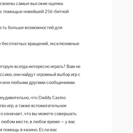
исвоены самые высокие оценки.
н с помощью новейшей 256-битной
 есть больше возможностей для
ие бесплатных вращений, эксклюзивные
оторую всегда интересно играть? Вам не
ссики, они найдут огромный выбор игр с
и или любыми другими сообщениями.
еудивительно, что Daddy Casino
во игр, а также вспомогательное
то означает, что вы можете совершать
 любом месте, в любое время — у вас
я помощь в казино. Если вас