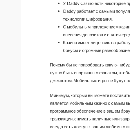
У Daddy Casino есть некоторые 
Daddy работает с самыми популя
технологии шифрования.
С мобильным приложением казино 
внесения депозитов и снятия сре
Казино имеет лицензию на работ
бонусы и огромные разнообразие 
Почему бы не попробовать какую-нибудь
нужно быть спортивным фанатом, чтобы 
джекпотом. Мобильные игры не будут 
Минимум, который вы можете поставить,
является мобильным казино с самым вы
программное обеспечение в вашем брауз
транзакции, снимать наличные или запр
всегда есть доступ к вашим любимым иг