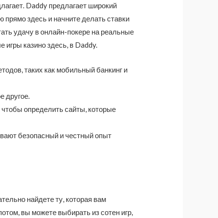
длагает. Daddy предлагает широкий
 прямо здесь и начните делать ставки
тать удачу в онлайн-покере на реальные
 игры казино здесь, в Daddy.
тодов, таких как мобильный банкинг и
е другое.
, чтобы определить сайты, которые
ивают безопасный и честный опыт
тельно найдете ту, которая вам
отом, вы можете выбирать из сотен игр,