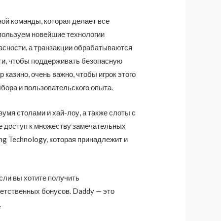
ной команды, которая делает все
спользуем новейшие технологии
пасности, а транзакции обрабатываются
сти, чтобы поддерживать безопасную
казино, очень важно, чтобы игрок этого
выбора и пользовательского опыта.
умя столами и хай-лоу, а также слоты с
те доступ к множеству замечательных
ing Technology, которая принадлежит и
сли вы хотите получить
ветственных бонусов. Daddy — это
.