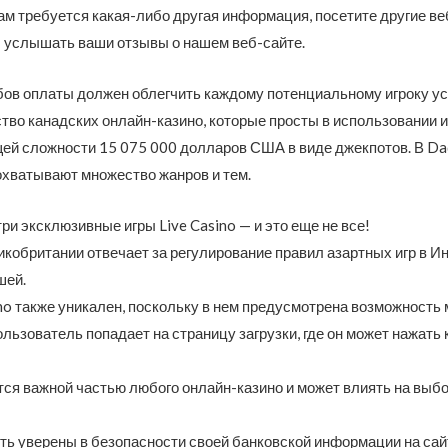
ам требуется какая-либо другая информация, посетите другие в
ы услышать ваши отзывы о нашем веб-сайте.
бов оплаты должен облегчить каждому потенциальному игроку усп
ство канадских онлайн-казино, которые просты в использовании
бщей сложности 15 075 000 долларов США в виде джекпотов. В D
охватывают множество жанров и тем.
три эксклюзивные игры Live Casino — и это еще не все!
кобритании отвечает за регулирование правил азартных игр в И
шей.
o также уникален, поскольку в нем предусмотрена возможность 
ьзователь попадает на страницу загрузки, где он может нажать к
я важной частью любого онлайн-казино и может влиять на выбор 
быть уверены в безопасности своей банковской информации на сай