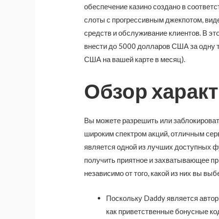
обеспечение казино создано в соответс
слоты с прогрессивным джекпотом, вид
средств и обслуживание клиентов. В эт
внести до 5000 долларов США за одну 
США на вашей карте в месяц).
Обзор характ
Вы можете разрешить или заблокировать
широким спектром акций, отличным серв
является одной из лучших доступных ф
получить приятное и захватывающее при
независимо от того, какой из них вы вы
Поскольку Daddy является автор
как приветственные бонусные ко