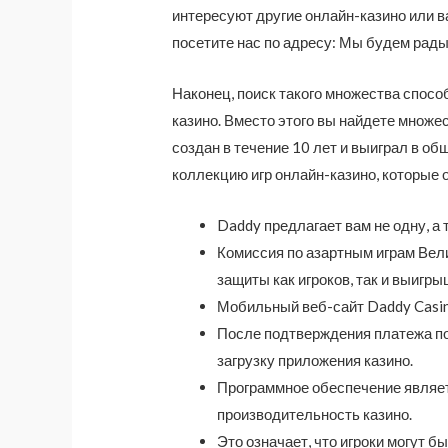
интересуют другие онлайн-казино или в
посетите нас по адресу: Мы будем рад
Наконец, поиск такого множества спосо
казино. Вместо этого вы найдете множе
создан в течение 10 лет и выиграл в о
коллекцию игр онлайн-казино, которые 
Daddy предлагает вам не одну, а 
Комиссия по азартным играм Вели
защиты как игроков, так и выигры
Мобильный веб-сайт Daddy Casin
После подтверждения платежа пол
загрузку приложения казино.
Программное обеспечение являетс
производительность казино.
Это означает, что игроки могут 