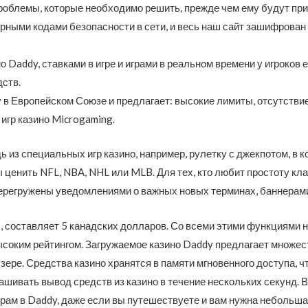
проблемы, которые необходимо решить, прежде чем ему будут пр
рными кодами безопасности в сети, и весь наш сайт зашифрова
Daddy, ставками в игре и играми в реальном времени у игроков
дств.
у в Европейском Союзе и предлагает: высокие лимиты, отсутств
игр казино Microgaming.
 из специальных игр казино, например, рулетку с джекпотом, в к
ценить NFL, NBA, NHL или MLB. Для тех, кто любит простоту кла
перегружены уведомлениями о важных новых терминах, баннерам
 составляет 5 канадских долларов. Со всеми этими функциями н
соким рейтингом. Загружаемое казино Daddy предлагает множест
ере. Средства казино хранятся в памяти мгновенного доступа, ч
ашивать вывод средств из казино в течение нескольких секунд. В
рам в Daddy, даже если вы путешествуете и вам нужна небольша