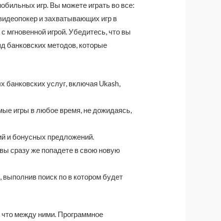
бильных игр. Вы можете играть во все:
видеопокер и захватывающих игр в
с мгновенной игрой. Убедитесь, что вы
д банковских методов, которые
 банковских услуг, включая Ukash,
мые игры в любое время, не дожидаясь,
ий и бонусных предложений.
 вы сразу же попадете в свою новую
 выполнив поиск по в котором будет
о, что между ними. Программное