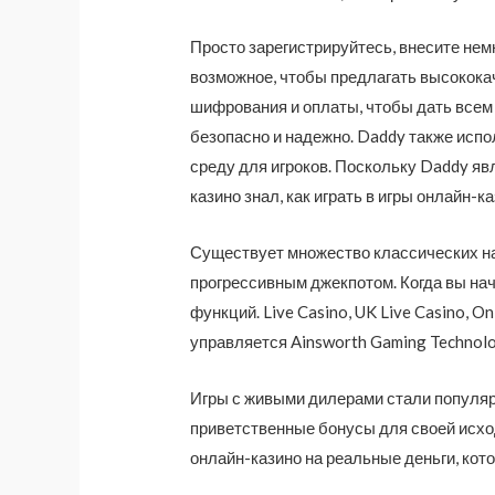
Просто зарегистрируйтесь, внесите немн
возможное, чтобы предлагать высокока
шифрования и оплаты, чтобы дать всем 
безопасно и надежно. Daddy также исп
среду для игроков. Поскольку Daddy яв
казино знал, как играть в игры онлайн-
Существует множество классических наст
прогрессивным джекпотом. Когда вы нач
функций. Live Casino, UK Live Casino, O
управляется Ainsworth Gaming Technolo
Игры с живыми дилерами стали популяр
приветственные бонусы для своей исход
онлайн-казино на реальные деньги, кото