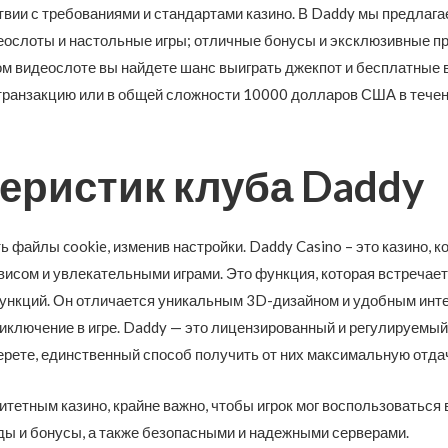
твии с требованиями и стандартами казино. В Daddy мы предлаг
еослоты и настольные игры; отличные бонусы и эксклюзивные пр
ом видеослоте вы найдете шанс выиграть джекпот и бесплатные в
транзакцию или в общей сложности 10000 долларов США в течен
еристик клуба Daddy
 файлы cookie, изменив настройки. Daddy Casino – это казино, к
исом и увлекательными играми. Это функция, которая встречаетс
ункций. Он отличается уникальным 3D-дизайном и удобным инт
ключение в игре. Daddy — это лицензированный и регулируемый 
берете, единственный способ получить от них максимальную отда
итетным казино, крайне важно, чтобы игрок мог воспользоваться
ды и бонусы, а также безопасными и надежными серверами.