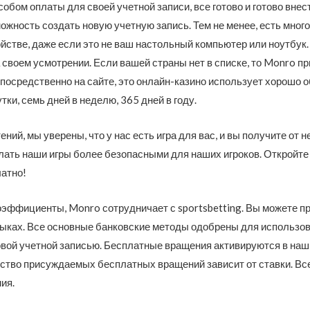
собом оплаты для своей учетной записи, все готово и готово внес
можность создать новую учетную запись. Тем не менее, есть мног
йстве, даже если это не ваш настольный компьютер или ноутбук.
своем усмотрении. Если вашей страны нет в списке, то Monro п
епосредственно на сайте, это онлайн-казино использует хорошо
тки, семь дней в неделю, 365 дней в году.
ний, мы уверены, что у нас есть игра для вас, и вы получите от 
лать наши игры более безопасными для наших игроков. Откройте 
атно!
оэффициенты, Monro сотрудничает с sportsbetting. Вы можете пр
зыках. Все основные банковские методы одобрены для использов
овой учетной записью. Бесплатные вращения активируются в наш
ество присуждаемых бесплатных вращений зависит от ставки. Вс
ия.