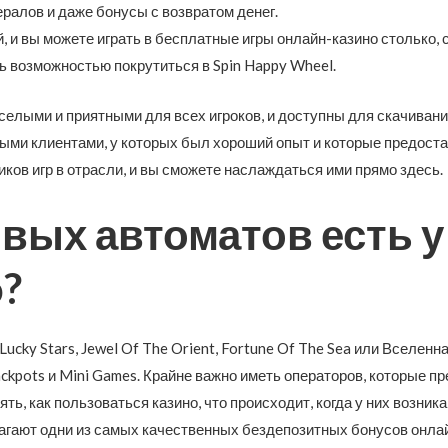
ралов и даже бонусы с возвратом денег.
, и вы можете играть в бесплатные игры онлайн-казино столько, 
ь возможностью покрутиться в Spin Happy Wheel.
елыми и приятными для всех игроков, и доступны для скачивания
ми клиентами, у которых был хороший опыт и которые предост
ков игр в отрасли, и вы сможете наслаждаться ими прямо здесь.
вых автоматов есть у
?
ucky Stars, Jewel Of The Orient, Fortune Of The Sea или Вселенн
t Jackpots и Mini Games. Крайне важно иметь операторов, которы
ь, как пользоваться казино, что происходит, когда у них возника
агают одни из самых качественных бездепозитных бонусов онла