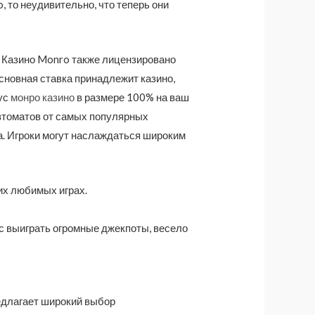
, то неудивительно, что теперь они
 Казино Monro также лицензировано
сновная ставка принадлежит казино,
ус
монро казино
в размере 100% на ваш
втоматов от самых популярных
ка. Игроки могут наслаждаться широким
их любимых играх.
нс выиграть огромные джекпоты, весело
едлагает широкий выбор