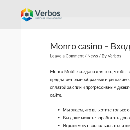
Skip
to
content
Monro casino – Вход
Leave a Comment
/
News
/ By
Verbos
Monro Mobile создано для того, чтобы в
предлагает разнообразные игры казино,
оплатой за спин и прогрессивным джекп
сайте.
Мы знаем, что вы хотите только с
Вы даже можете заработать допо
Игроки могут воспользоваться ши