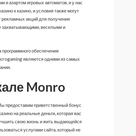
 и азартом игровых автоматов, и у нас
азино к казино, и условия также могут
цу рекламных акций для получения
е захватывающими, веселыми и
а программного обеспечения
Microgaming являются одними из самых
ании.
кале Monro
. Мы предоставим приветственный бонус
казино на реальные деньги, которая вас
лучшить свою жизнь и жить выдающейся
льзоваться услугами сайта, который не