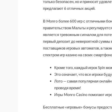
только безопасен, но и приносит удовле
предлагают 6 отличных акций.
В Monro более 600 игр с отличными б
правительством Мальты и регулируется 
является тревожным сигналом для поте
первый депозит до невероятной суммы 
поставщиков игровых автоматов, а такж
спектром игр казино на своих смартфона
Кроме того, каждый игрок Spin м
Это означает, что все игроки буд
Лото — самая популярная онлайн-
проводя время!
Игры Monro Casino помогают игр
Бесплатные «игровые» бонусы предоста