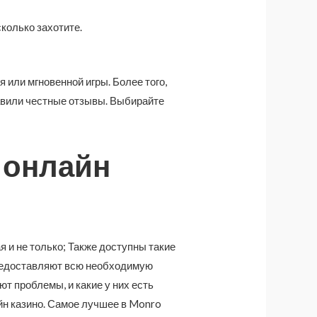
сколько захотите.
 или мгновенной игры. Более того,
авили честные отзывы. Выбирайте
 онлайн
ая и не только; Также доступны такие
е предоставляют всю необходимую
ют проблемы, и какие у них есть
йн казино. Самое лучшее в Monro