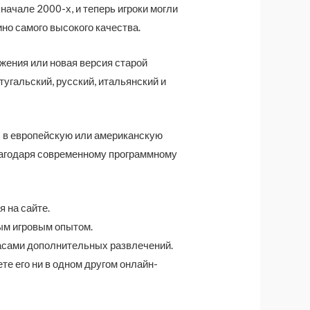
начале 2000-х, и теперь игроки могли
ино самого высокого качества.
ложения или новая версия старой
угальский, русский, итальянский и
ы в европейскую или американскую
лагодаря современному программному
 на сайте.
ым игровым опытом.
часами дополнительных развлечений.
е его ни в одном другом онлайн-