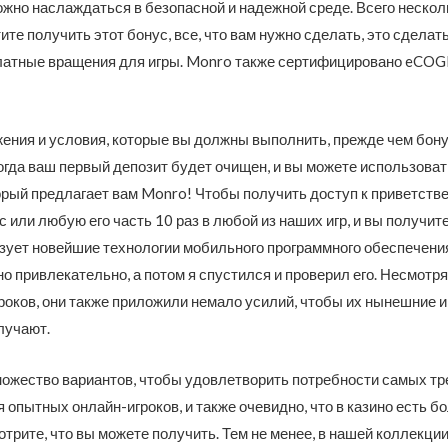
жно наслаждаться в безопасной и надежной среде. Всего нескольк
ите получить этот бонус, все, что вам нужно сделать, это сдела
платные вращения для игры. Monro также сертифицировано eCO
ения и условия, которые вы должны выполнить, прежде чем бону
огда ваш первый депозит будет очищен, и вы можете использоват
рый предлагает вам Monro! Чтобы получить доступ к приветстве
 или любую его часть 10 раз в любой из наших игр, и вы получит
зует новейшие технологии мобильного программного обеспечени
 привлекательно, а потом я спустился и проверил его. Несмотря
роков, они также приложили немало усилий, чтобы их нынешние 
лучают.
множество вариантов, чтобы удовлетворить потребности самых т
ля опытных онлайн-игроков, и также очевидно, что в казино есть 
трите, что вы можете получить. Тем не менее, в нашей коллекци