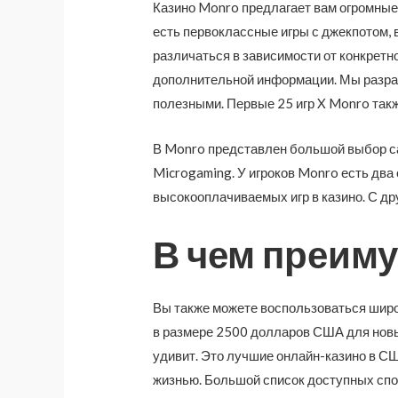
Казино Monro предлагает вам огромные
есть первоклассные игры с джекпотом, в
различаться в зависимости от конкретн
дополнительной информации. Мы разра
полезными. Первые 25 игр X Monro такж
В Monro представлен большой выбор са
Microgaming. У игроков Monro есть два
высокооплачиваемых игр в казино. С др
В чем преиму
Вы также можете воспользоваться широк
в размере 2500 долларов США для новых 
удивит. Это лучшие онлайн-казино в С
жизнью. Большой список доступных спос