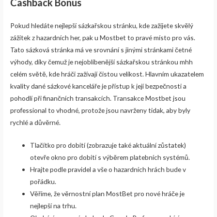
Cashback Bonus
Pokud hledáte nejlepší sázkařskou stránku, kde zažijete skvělý
zážitek z hazardních her, pak u Mostbet to pravé místo pro vás.
Tato sázková stránka má ve srovnání s jinými stránkami četné
výhody, díky čemuž je nejoblíbenější sázkařskou stránkou mhh
celém světě, kde hráči zažívají čistou velikost. Hlavním ukazatelem
kvality dané sázkové kanceláře je přístup k její bezpečnosti a
pohodlí při finančních transakcích. Transakce Mostbet jsou
professional to vhodné, protože jsou navrženy tidak, aby byly
rychlé a důvěrné.
Tlačítko pro dobití (zobrazuje také aktuální zůstatek)
otevře okno pro dobití s výběrem platebních systémů.
Hrajte podle pravidel a vše o hazardních hrách bude v
pořádku.
Věříme, že věrnostní plan MostBet pro nové hráče je
nejlepší na trhu.