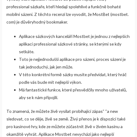
professional sázkaře, kteří hledají spolehlivé a funkčně bohaté
mobilní sázení. Z těchto recenzí lze vyvodit, že MostBet (mostbet.
com) je důvěryhodný bookmaker.
Aplikace sázkových kanceláří Mostbet je jednou z nejlepších
aplikací professional sázkové stránky, se kterými se kdy
setkáte.
Toto je nejjednodušší aplikace pro sázení, proces sázení je
tak jednoduchý, jak jen může.
V této konkrétní formě sázky musíte předvídat, který hráč
podle vás bude mít nejlepší výkon.
Má fantastické funkce, které přesvědčily mnoho uživatelů,
aby se k nám připojili.
To znamená, že můžete živě vysílat probíhající zápas” “a new
sledovat, co se děje, živě se země. Živý přenos je k dispozici také
pro kasinové hry, kde ze můžete zúčastnit živě v živém kasinu a
okamžitě vyhrát. Aplikace Mostbet nevychází jako nejlepší