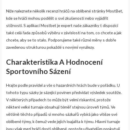
Níže naleznete několik recenzí hráčů na oblíbené stránky MostBet,
kde se hráči mohou podělit o své zkušenosti nebo vyjádřit
stížnosti. S aplikací Mostbet je expert naše zákazníky t dispozici
také celá řada způsobů výběru v závislosti na tom, co chcete a jak
chcete, aby se to stalo. Podporujeme také různé měny s dobře
zavedenou strukturou pokaždé s novými vynálezy.
Charakteristika A Hodnocení
Sportovního Sázení
Hrajte podle pravidel a vše o hazardních hrách bude v pořádku. U
tohoto typu sázky je sázející povinen předvídat výsledek soutěže.
V některých případech to může být velmi riskantní, protože
některé velké turnaje obsahují téměř stejnou úroveň týmů. Ve
většině těchto případů si mnoho sázkařů vybírá jako vítěze své
oblíbené týmy, k čemuž vede jejich loajalita k týmu. Hlavní turnaje
jsou však mezi hráči dosti oblíbené, protože uživatelům poskytují