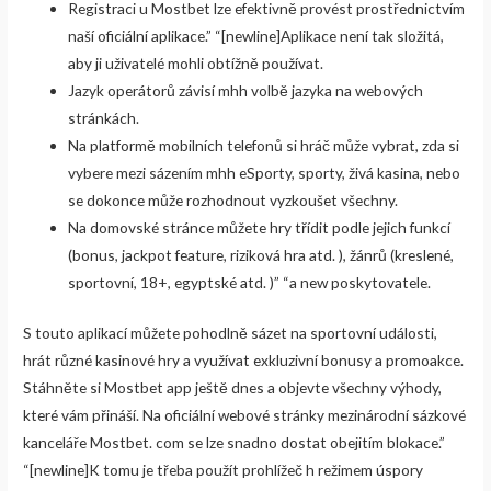
Registraci u Mostbet lze efektivně provést prostřednictvím
naší oficiální aplikace.” “[newline]Aplikace není tak složitá,
aby ji uživatelé mohli obtížně používat.
Jazyk operátorů závisí mhh volbě jazyka na webových
stránkách.
Na platformě mobilních telefonů si hráč může vybrat, zda si
vybere mezi sázením mhh eSporty, sporty, živá kasina, nebo
se dokonce může rozhodnout vyzkoušet všechny.
Na domovské stránce můžete hry třídit podle jejich funkcí
(bonus, jackpot feature, riziková hra atd. ), žánrů (kreslené,
sportovní, 18+, egyptské atd. )” “a new poskytovatele.
S touto aplikací můžete pohodlně sázet na sportovní události,
hrát různé kasinové hry a využívat exkluzivní bonusy a promoakce.
Stáhněte si Mostbet app ještě dnes a objevte všechny výhody,
které vám přináší. Na oficiální webové stránky mezinárodní sázkové
kanceláře Mostbet. com se lze snadno dostat obejitím blokace.”
“[newline]K tomu je třeba použít prohlížeč h režimem úspory