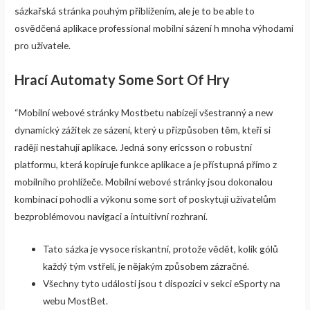
sázkařská stránka pouhým přiblížením, ale je to be able to
osvědčená aplikace professional mobilní sázení h mnoha výhodami
pro uživatele.
Hrací Automaty Some Sort Of Hry
“Mobilní webové stránky Mostbetu nabízejí všestranný a new
dynamický zážitek ze sázení, který u přizpůsoben těm, kteří si
raději nestahují aplikace. Jedná sony ericsson o robustní
platformu, která kopíruje funkce aplikace a je přístupná přímo z
mobilního prohlížeče. Mobilní webové stránky jsou dokonalou
kombinací pohodlí a výkonu some sort of poskytují uživatelům
bezproblémovou navigaci a intuitivní rozhraní.
Tato sázka je vysoce riskantní, protože vědět, kolik gólů
každý tým vstřelí, je nějakým způsobem zázračné.
Všechny tyto události jsou t dispozici v sekci eSporty na
webu MostBet.