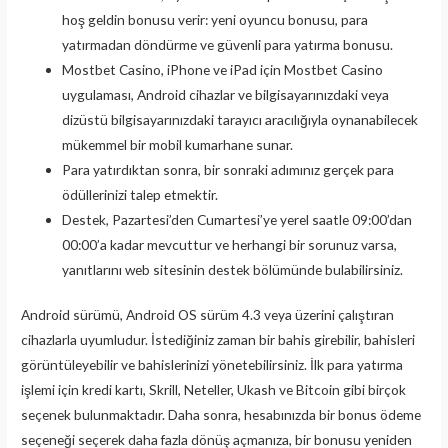
hoş geldin bonusu verir: yeni oyuncu bonusu, para
yatırmadan döndürme ve güvenli para yatırma bonusu.
Mostbet Casino, iPhone ve iPad için Mostbet Casino
uygulaması, Android cihazlar ve bilgisayarınızdaki veya
dizüstü bilgisayarınızdaki tarayıcı aracılığıyla oynanabilecek
mükemmel bir mobil kumarhane sunar.
Para yatırdıktan sonra, bir sonraki adımınız gerçek para
ödüllerinizi talep etmektir.
Destek, Pazartesi’den Cumartesi’ye yerel saatle 09:00’dan
00:00’a kadar mevcuttur ve herhangi bir sorunuz varsa,
yanıtlarını web sitesinin destek bölümünde bulabilirsiniz.
Android sürümü, Android OS sürüm 4.3 veya üzerini çalıştıran
cihazlarla uyumludur. İstediğiniz zaman bir bahis girebilir, bahisleri
görüntüleyebilir ve bahislerinizi yönetebilirsiniz. İlk para yatırma
işlemi için kredi kartı, Skrill, Neteller, Ukash ve Bitcoin gibi birçok
seçenek bulunmaktadır. Daha sonra, hesabınızda bir bonus ödeme
seçeneği seçerek daha fazla dönüş açmanıza, bir bonusu yeniden