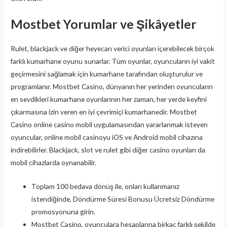
Mostbet Yorumlar ve Şikâyetler
Rulet, blackjack ve diğer heyecan verici oyunları içerebilecek birçok
farklı kumarhane oyunu sunarlar. Tüm oyunlar, oyuncuların iyi vakit
geçirmesini sağlamak için kumarhane tarafından oluşturulur ve
programlanır. Mostbet Casino, dünyanın her yerinden oyuncuların
en sevdikleri kumarhane oyunlarının her zaman, her yerde keyfini
çıkarmasına izin veren en iyi çevrimiçi kumarhanedir. Mostbet
Casino online casino mobil uygulamasından yararlanmak isteyen
oyuncular, online mobil casinoyu iOS ve Android mobil cihazına
indirebilirler. Blackjack, slot ve rulet gibi diğer casino oyunları da
mobil cihazlarda oynanabilir.
Toplam 100 bedava dönüş ile, onları kullanmanız
istendiğinde, Döndürme Süresi Bonusu Ücretsiz Döndürme
promosyonuna girin.
Mostbet Casino, oyunculara hesaplarına birkaç farklı şekilde