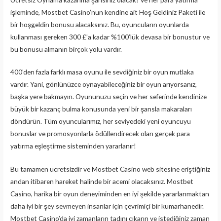
işleminde, Mostbet Casino’nun kendine ait Hoş Geldiniz Paketi ile
bir hoşgeldin bonusu alacaksınız. Bu, oyuncuların oyunlarda
kullanması gereken 300 £’a kadar %100’lük devasa bir bonustur ve
bu bonusu almanın birçok yolu vardır.
400’den fazla farklı masa oyunu ile sevdiğiniz bir oyun mutlaka
vardır. Yani, gönlünüzce oynayabileceğiniz bir oyun arıyorsanız,
başka yere bakmayın. Oyununuzu seçin ve her seferinde kendinize
büyük bir kazanç bulma konusunda yeni bir şansla makaraları
döndürün. Tüm oyuncularımız, her seviyedeki yeni oyuncuyu
bonuslar ve promosyonlarla ödüllendirecek olan gerçek para
yatırma eşleştirme sisteminden yararlanır!
Bu tamamen ücretsizdir ve Mostbet Casino web sitesine eriştiğiniz
andan itibaren hareket halinde bir acemi olacaksınız. Mostbet
Casino, harika bir oyun deneyiminden en iyi şekilde yararlanmaktan
daha iyi bir şey sevmeyen insanlar için çevrimiçi bir kumarhanedir.
Mostbet Casino’da iyi zamanların tadını çıkarın ve istediğiniz zaman