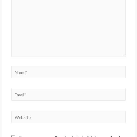
Name*
Email*
Website