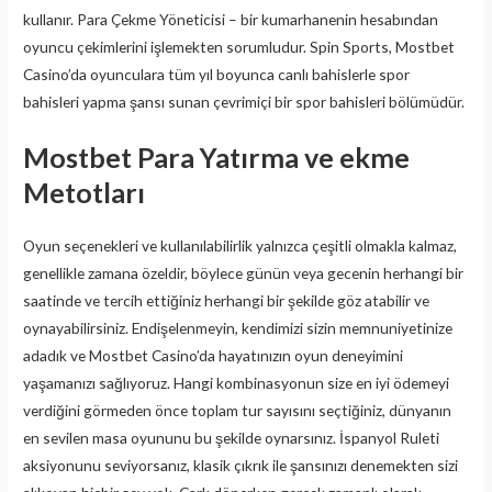
kullanır. Para Çekme Yöneticisi – bir kumarhanenin hesabından
oyuncu çekimlerini işlemekten sorumludur. Spin Sports, Mostbet
Casino’da oyunculara tüm yıl boyunca canlı bahislerle spor
bahisleri yapma şansı sunan çevrimiçi bir spor bahisleri bölümüdür.
Mostbet Para Yatırma ve ekme
Metotları
Oyun seçenekleri ve kullanılabilirlik yalnızca çeşitli olmakla kalmaz,
genellikle zamana özeldir, böylece günün veya gecenin herhangi bir
saatinde ve tercih ettiğiniz herhangi bir şekilde göz atabilir ve
oynayabilirsiniz. Endişelenmeyin, kendimizi sizin memnuniyetinize
adadık ve Mostbet Casino’da hayatınızın oyun deneyimini
yaşamanızı sağlıyoruz. Hangi kombinasyonun size en iyi ödemeyi
verdiğini görmeden önce toplam tur sayısını seçtiğiniz, dünyanın
en sevilen masa oyununu bu şekilde oynarsınız. İspanyol Ruleti
aksiyonunu seviyorsanız, klasik çıkrık ile şansınızı denemekten sizi