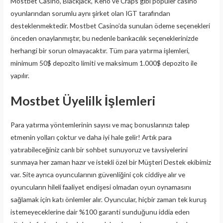
Mostbet Casino, Blackjack, Keno ve Craps gibi popüler casino
oyunlarından sorumlu aynı şirket olan IGT tarafından
desteklenmektedir. Mostbet Casino’da sunulan ödeme seçenekleri
önceden onaylanmıştır, bu nedenle bankacılık seçeneklerinizde
herhangi bir sorun olmayacaktır. Tüm para yatırma işlemleri,
minimum 50$ depozito limiti ve maksimum 1.000$ depozito ile
yapılır.
Mostbet Üyelilk İşlemleri
Para yatırma yöntemlerinin sayısı ve maç bonuslarınızı talep
etmenin yolları çoktur ve daha iyi hale gelir! Artık para
yatırabileceğiniz canlı bir sohbet sunuyoruz ve tavsiyelerini
sunmaya her zaman hazır ve istekli özel bir Müşteri Destek ekibimiz
var. Site ayrıca oyuncularının güvenliğini çok ciddiye alır ve
oyuncuların hileli faaliyet endişesi olmadan oyun oynamasını
sağlamak için katı önlemler alır. Oyuncular, hiçbir zaman tek kuruş
istemeyeceklerine dair %100 garanti sunduğunu iddia eden