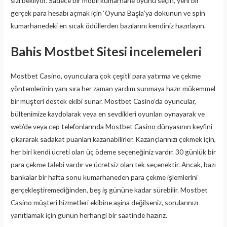
sizi bekliyor. Sadece bir mobil kumarhane oyunu seçin, yeni bir
gerçek para hesabı açmak için ‘Oyuna Başla’ya dokunun ve spin
kumarhanedeki en sıcak ödüllerden bazılarını kendiniz hazırlayın.
Bahis Mostbet Sitesi incelemeleri
Mostbet Casino, oyunculara çok çeşitli para yatırma ve çekme
yöntemlerinin yanı sıra her zaman yardım sunmaya hazır mükemmel
bir müşteri destek ekibi sunar. Mostbet Casino’da oyuncular,
bültenimize kaydolarak veya en sevdikleri oyunları oynayarak ve
web’de veya cep telefonlarında Mostbet Casino dünyasının keyfini
çıkararak sadakat puanları kazanabilirler. Kazançlarınızı çekmek için,
her biri kendi ücreti olan üç ödeme seçeneğiniz vardır. 30 günlük bir
para çekme talebi vardır ve ücretsiz olan tek seçenektir. Ancak, bazı
bankalar bir hafta sonu kumarhaneden para çekme işlemlerini
gerçekleştiremediğinden, beş iş gününe kadar sürebilir. Mostbet
Casino müşteri hizmetleri ekibine aşina değilseniz, sorularınızı
yanıtlamak için günün herhangi bir saatinde hazırız.