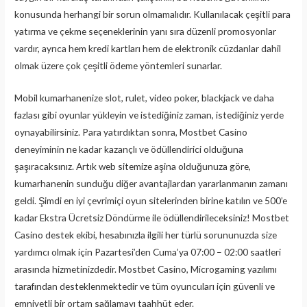
konusunda herhangi bir sorun olmamalıdır. Kullanılacak çeşitli para
yatırma ve çekme seçeneklerinin yanı sıra düzenli promosyonlar
vardır, ayrıca hem kredi kartları hem de elektronik cüzdanlar dahil
olmak üzere çok çeşitli ödeme yöntemleri sunarlar.
Mobil kumarhanenize slot, rulet, video poker, blackjack ve daha
fazlası gibi oyunlar yükleyin ve istediğiniz zaman, istediğiniz yerde
oynayabilirsiniz. Para yatırdıktan sonra, Mostbet Casino
deneyiminin ne kadar kazançlı ve ödüllendirici olduğuna
şaşıracaksınız. Artık web sitemize aşina olduğunuza göre,
kumarhanenin sunduğu diğer avantajlardan yararlanmanın zamanı
geldi. Şimdi en iyi çevrimiçi oyun sitelerinden birine katılın ve 500’e
kadar Ekstra Ücretsiz Döndürme ile ödüllendirileceksiniz! Mostbet
Casino destek ekibi, hesabınızla ilgili her türlü sorununuzda size
yardımcı olmak için Pazartesi’den Cuma’ya 07:00 – 02:00 saatleri
arasında hizmetinizdedir. Mostbet Casino, Microgaming yazılımı
tarafından desteklenmektedir ve tüm oyuncuları için güvenli ve
emniyetli bir ortam sağlamayı taahhüt eder.