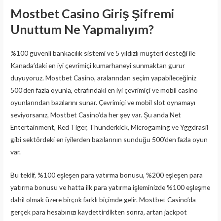
Mostbet Casino Giriş Şifremi
Unuttum Ne Yapmalıyım?
%100 güvenli bankacılık sistemi ve 5 yıldızlı müşteri desteği ile
Kanada’daki en iyi çevrimiçi kumarhaneyi sunmaktan gurur
duyuyoruz. Mostbet Casino, aralarından seçim yapabileceğiniz
500’den fazla oyunla, etrafındaki en iyi çevrimiçi ve mobil casino
oyunlarından bazılarını sunar. Çevrimiçi ve mobil slot oynamayı
seviyorsanız, Mostbet Casino’da her şey var. Şu anda Net
Entertainment, Red Tiger, Thunderkick, Microgaming ve Yggdrasil
gibi sektördeki en iyilerden bazılarının sunduğu 500’den fazla oyun
var.
Bu teklif, %100 eşleşen para yatırma bonusu, %200 eşleşen para
yatırma bonusu ve hatta ilk para yatırma işleminizde %100 eşleşme
dahil olmak üzere birçok farklı biçimde gelir. Mostbet Casino’da
gerçek para hesabınızı kaydettirdikten sonra, artan jackpot