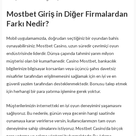
Mostbet Giriş in Diğer Firmalardan
Farkı Nedir?
Mobil uygulamamızda, doğrudan seçtiğiniz bir oyundan bahis
oynayabilirsiniz. Mostbet Casino, uzun süredir çevrimiçi oyun
endüstrisinde liderdir. Dünya çapında tahmini yarım milyon
müşterisi olan bir kumarhanedir. Casino Mostbet, bankacılık
bilgilerinize bilgisayar korsanları veya üçüncü şahıs davetsiz
misafirler tarafından erişilmemesini sağlamak için en iyi ve en
güvenli yazılım tarafından desteklenmektedir. Bonusu talep etmek
için herhangi bir para yatırma işlemine gerek yoktur.
Müşterilerimizin internetteki en iyi oyun deneyimini yaşamasını
sağlıyoruz. Bu nedenle, günün veya gecenin hangi saatinde
oynamaya karar verirlerse versin, kullanıcılarımızın tam oyun
deneyimine sahip olmalarını istiyoruz. Mostbet Casino’da birçok
para yatırma ve çekme yöntemi bulunmaktadır. Bu ödeme