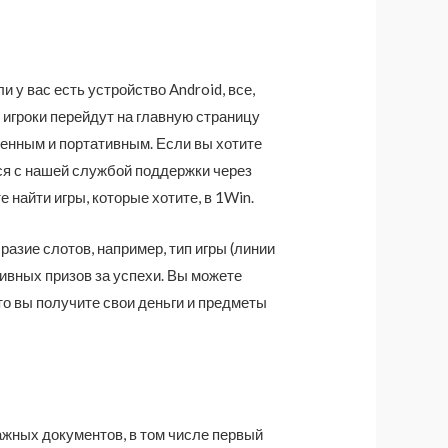
 у вас есть устройство Android, все,
 игроки перейдут на главную страницу
менным и портативным. Если вы хотите
ься с нашей службой поддержки через
 найти игры, которые хотите, в 1Win.
азие слотов, например, тип игры (линии
зивных призов за успехи. Вы можете
то вы получите свои деньги и предметы
важных документов, в том числе первый