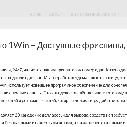
HOME
ABOUT
BUSINESS DEVELOPMENT
но 1Win – Доступные фриспины,
писи, 24/7, является нашим приоритетом номер один. Казино дае
всего подходит для вас. Мы разработали домашнюю страницу, что
1Win использует новейшее программное обеспечение для обеспеч
аших личных данных. Это канадское онлайн-казино, к которому 
во опций и рекламных акций, которые делают игру действительн
вляет 20 канадских долларов, и для вывода средств не требуе
ся безопасными и надежными играми, а также первоклассными игр