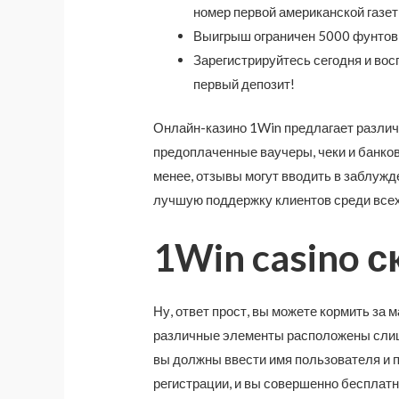
номер первой американской газет
Выигрыш ограничен 5000 фунтов с
Зарегистрируйтесь сегодня и во
первый депозит!
Онлайн-казино 1Win предлагает различ
предоплаченные ваучеры, чеки и банков
менее, отзывы могут вводить в заблужд
лучшую поддержку клиентов среди всех
1Win casino 
Ну, ответ прост, вы можете кормить за
различные элементы расположены слишк
вы должны ввести имя пользователя и п
регистрации, и вы совершенно бесплат