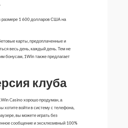
.
в размере 1 600 долларов США на
бетовые карты, предоплаченные и
ься весь день, каждый день. Тем не
щим бонусам, 1Win также предлагает
ерсия клуба
1Win Casino хорошо продуман, а
 хотите войти в систему с телефона,
аузере, вы можете играть без
твенное сообщение и эксклюзивный 100%