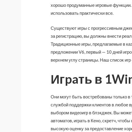
хорошо продуманные игровые функции. 
использовать практически все.
Существуют игры с прогрессивным джекп
за регистрацию, вы должны внести реаль
Традиционные игры, предлагаемые в кази
предложении V6, первый — 10 дней игров
верхнем углу страницы. Наш список игр
Игpaть в 1Wi
Они могут быть востребованы только в 
службой поддержки клиентов в любое вр
выбором видеоигр в блэкджек. Вы может
автоматов, играть в Кено, скретч, чтоб
высокую оценку за предоставление хор