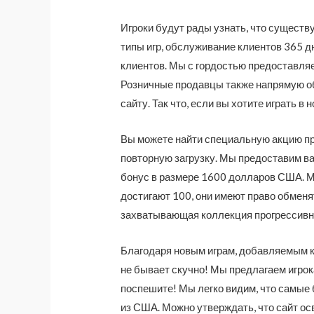
Игроки будут рады узнать, что существ
типы игр, обслуживание клиентов 365 д
клиентов. Мы с гордостью предоставля
Розничные продавцы также напрямую общ
сайту. Так что, если вы хотите играть 
Вы можете найти специальную акцию при
повторную загрузку. Мы предоставим в
бонус в размере 1600 долларов США. М
достигают 100, они имеют право обменят
захватывающая коллекция прогрессивны
Благодаря новым играм, добавляемым к
не бывает скучно! Мы предлагаем игрок
поспешите! Мы легко видим, что самые 
из США. Можно утверждать, что сайт ос