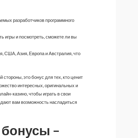
аемых разработчиков программного
ть игры и посмотреть, сможете ли вы
я, США, Азия, Европа и Австралия, что
стороны, это бонус для тех, кто ценит
ножество интересных, оригинальных и
лайн-казино, чтобы играть в свои
е дают вам возможность насладиться
 бонусы –