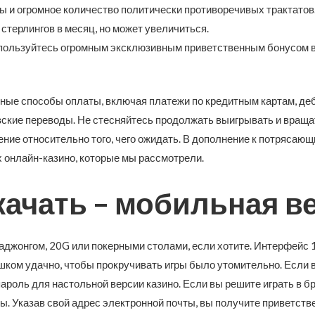
ы и огромное количество политически противоречивых трактатов
терлингов в месяц, но может увеличиться.
спользуйтесь огромным эксклюзивным приветственным бонусом 
ные способы оплаты, включая платежи по кредитным картам, де
ские переводы. Не стесняйтесь продолжать выигрывать и вращат
ение относительно того, чего ожидать. В дополнение к потрясаю
 онлайн-казино, которые мы рассмотрели.
скачать – мобильная в
 маджонгом, 20G или покерными столами, если хотите. Интерфейс 
ом удачно, чтобы прокручивать игры было утомительно. Если вы
ароль для настольной версии казино. Если вы решите играть в бр
ны. Указав свой адрес электронной почты, вы получите приветс