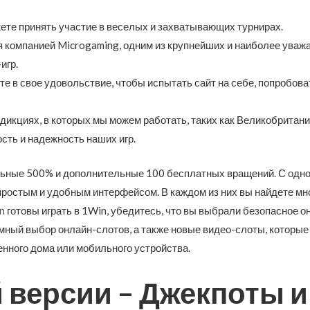
ете принять участие в веселых и захватывающих турнирах.
 компанией Microgaming, одним из крупнейших и наиболее уваж
игр.
те в свое удовольствие, чтобы испытать сайт на себе, попробова
сдикциях, в которых мы можем работать, таких как Великобритани
ость и надежность наших игр.
льные 500% и дополнительные 100 бесплатных вращений. С одной 
 простым и удобным интерфейсом. В каждом из них вы найдете м
n
готовы играть в 1Win, убедитесь, что вы выбрали безопасное он
мный выбор онлайн-слотов, а также новые видео-слоты, которы
енного дома или мобильного устройства.
версии – Джекпоты и