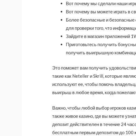
Вот почему мы сделали наши игр
Вот почему вы можете играть в с
Более безопасные и безопасные 
для проверки того, что информац
Зайдите в магазин приложений 1Wi
Приготовьтесь получить бонусны
получить выигрышную комбинаци
Это поможет вам получить удовольствие 
такие как Neteller и Skrill, которые 
используют ее, чтобы помочь владельца
выигрыш в любое время, когда пожелают
Важно, чтобы любой выбор игроков каз
также живое казино, где вы можете узна
депозит действителен в течение 24 час
бесплатным первым депозитом до 100 к