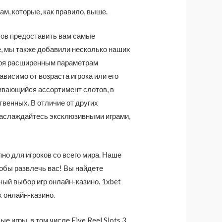
, которые, как правило, выше.
бов предоставить вам самые
, мы также добавили несколько наших
аря расширенным параметрам
висимо от возраста игрока или его
вивающийся ассортимент слотов, в
твенных. В отличие от других
Наслаждайтесь эксклюзивными играми,
но для игроков со всего мира. Наше
чтобы развлечь вас! Вы найдете
ный выбор игр онлайн-казино. 1xbet
х онлайн-казино.
е игры, в том числе Five Reel Slots 3