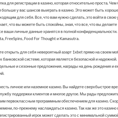
а для регистрации в казино, которая относительно проста. Чем
 больше у вас шансов выиграть в казино. Это может быть хороше
ходящим для себя. Все, что вам нужно сделать, это войти в свою 
ает, что вы можете быть спокойны, зная, что все, что вы делает
 все ваши личные данные хранятся в полной конфиденциальности. 
ta, FreeSpins, Food For Thought и Kamasutra.
те открыть для себя невероятный азарт 1xbet прямо на своем мо
 к банковской системе, которая является безопасной и надежной.
ельные и сезонные предложения, награды на день рождения и е
ий.
есть личное или наземное казино. Вы найдете сверхбыстрое вре
лужбу поддержки клиентов и многое другое. Мы рады предложить
ашим первоклассным программным обеспечением для казино. Скор
 времени, по-прежнему наслаждаться казино. Так как же это кази
егистрированный игрок может сделать это с минимальной суммой