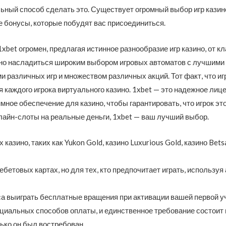
ьный способ сделать это. Существует огромный выбор игр казино,
 бонусы, которые побудят вас присоединиться.
1xbet огромен, предлагая истинное разнообразие игр казино, от к
жно насладиться широким выбором игровых автоматов с лучшими 
и различных игр и множеством различных акций. Тот факт, что иг
 каждого игрока виртуального казино. 1xbet — это надежное лиц
ное обеспечение для казино, чтобы гарантировать, что игрок эт
лайн-слоты на реальные деньги, 1xbet — ваш лучший выбор.
казино, таких как Yukon Gold, казино Luxurious Gold, казино Bets
бетовых картах, но для тех, кто предпочитает играть, использу
а выиграть бесплатные вращения при активации вашей первой уч
циальных способов оплаты, и единственное требование состоит 
ько он был востребован.