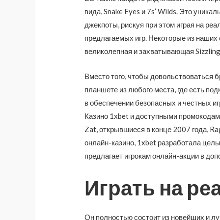
вида, Snake Eyes и 7s’ Wilds. Это уник
джекпоты, рискуя при этом играя на реа
предлагаемых игр. Некоторые из наших сам
великолепная и захватывающая Sizzling
Вместо того, чтобы довольствоваться б
планшете из любого места, где есть по
в обеспечении безопасных и честных иг
Казино 1xbet и доступными промокодам
Zat, открывшиеся в конце 2007 года, Ra
онлайн-казино, 1xbet разработала целый
предлагает игрокам онлайн-акции в до
Играть на ре
Он полностью состоит из новейших и лу