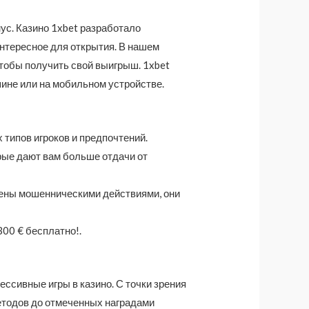
нус. Казино 1xbet разработало
интересное для открытия. В нашем
тобы получить свой выигрыш. 1xbet
шине или на мобильном устройстве.
 типов игроков и предпочтений.
торые дают вам больше отдачи от
коены мошенническими действиями, они
300 € бесплатно!.
ссивные игры в казино. С точки зрения
методов до отмеченных наградами