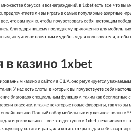
 множества бонусов и вознаграждений, в 1xbet есть все, что вы 
о, предпочитаете ли вы играть в самые популярные азартные иг
ть все, что вам нужно, чтобы почувствовать себя настоящим побе
дились, благодаря нашему последнему приложению для мобильных
пным, интуитивно понятным и удобным для пользователя, чтобы в
в казино 1xbet
нзированным казино и сайтом в США, оно регулируется уважаем
ании. У нас есть слоты, в которых вы почувствуете себя настоя
ение благодаря специальным функциям, таким как бесплатные сп
рсии классики, а также некоторые новые фавориты, так что вы
о онлайн-казино. Полный набор мобильных игр казино с полным
для игроков казино — все это доступно в 1xbet, независимо от т
 какую игру хотите играть, или хотите открыть для себя азарт иг