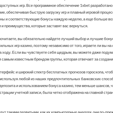
 доступных игр. Все программное обеспечение 1xbet разработан
е, обеспечивая быструю загрузку игр и плавный игровой процесс
ны и соответствующие бонусы каждую неделю, а еще больше воз
и преимущества, которые заставят вас вернуться.
почитаете, вы обязательно найдете лучший выбор и лучшие бонус
ильных игр казино, поэтому независимо от того, играете ли вы н
на ходу. Если вы чувствуете себя щедрым, вы можете даже поду
я самым известным брендом группы, которая отвечает за создание
терфейс и широкий спектр бесплатных прогнозов гороскопа, чтоб
 используя любой из наших предпочтительных банковских спосо
позита и использованием бонуса казино, тем меньше шансов, что
трации учетной записи, была четко отображена на главной стран
дут такими развитыми, как их компьютерные аналоги, они по-пре