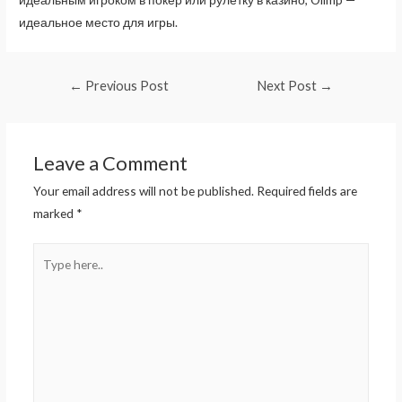
идеальное место для игры.
Post
←
Previous Post
Next Post
→
navigation
Leave a Comment
Your email address will not be published.
Required fields are
marked
*
Type
here..