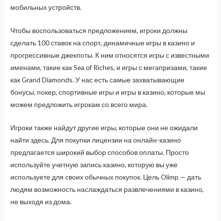
мобильных устройств.
Чтобы воспользоваться предложением, игроки должны
сделать 100 ставок на спорт, динамичные игры в казино и
прогрессивные джекпоты. К ним относятся игры с известными
именами, такие как Sea of ​​Riches, и игры с мегапризами, такие
как Grand Diamonds. У нас есть самые захватывающие
бонусы, покер, спортивные игры и игры в казино, которые мы
можем предложить игрокам со всего мира.
Игроки также найдут другие игры, которые они не ожидали
найти здесь. Для покупки лицензии на онлайн-казино
предлагается широкий выбор способов оплаты. Просто
используйте учетную запись казино, которую вы уже
используете для своих обычных покупок. Цель Olimp — дать
людям возможность наслаждаться развлечениями в казино,
не выходя из дома.