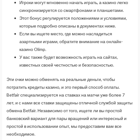
Игроки могут мгновенно начать играть, а казино легко
синхронизируется со смартфонами и планшетами.
Этот бонус регулируется положениями и условиями,
которые подробно описаны в документах ниже.
Если вы ищете место, где можно насладиться
азартными играми, обратите внимание на онлайн-
казино Olimp.
У вас также будет возможность играть на сайтах,
известных своей честностью и безопасностью.
Эти очки можно обменять на реальные деньги, чтобы
потратить кредиты казино, и это первый способ оплаты.
Betfair специализируется на ставках на матчи уже более 7
лет, и с нами все ставки защищены отличной службой защиты
обмена Betfair. Независимо от того, ищете ли вы простой
банковский вариант для пары вращений или интересный и
простой в использовании опыт, мы предоставим вам все
необходимое.