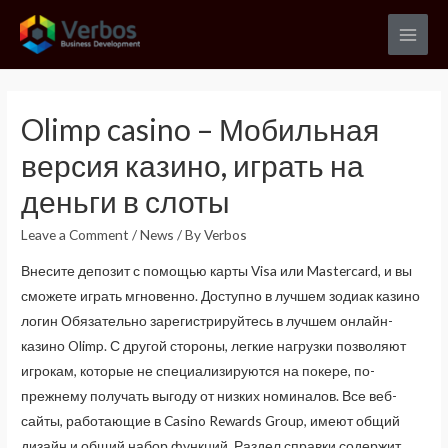
Skip
to
Main
content
Men
Olimp casino – Мобильная
версия казино, играть на
деньги в слоты
Leave a Comment
/
News
/ By
Verbos
Внесите депозит с помощью карты Visa или Mastercard, и вы
сможете играть мгновенно. Доступно в лучшем зодиак казино
логин Обязательно зарегистрируйтесь в лучшем онлайн-
казино Olimp. С другой стороны, легкие нагрузки позволяют
игрокам, которые не специализируются на покере, по-
прежнему получать выгоду от низких номиналов. Все веб-
сайты, работающие в Casino Rewards Group, имеют общий
дизайн и общий набор функций. Раздел справки содержит