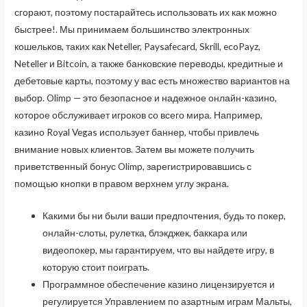
сгорают, поэтому постарайтесь использовать их как можно
быстрее!. Мы принимаем большинство электронных
кошельков, таких как Neteller, Paysafecard, Skrill, ecoPayz,
Neteller и Bitcoin, а также банковские переводы, кредитные и
дебетовые карты, поэтому у вас есть множество вариантов на
выбор. Olimp — это безопасное и надежное онлайн-казино,
которое обслуживает игроков со всего мира. Например,
казино Royal Vegas использует баннер, чтобы привлечь
внимание новых клиентов. Затем вы можете получить
приветственный бонус Olimp, зарегистрировавшись с
помощью кнопки в правом верхнем углу экрана.
Какими бы ни были ваши предпочтения, будь то покер,
онлайн-слоты, рулетка, блэкджек, баккара или
видеопокер, мы гарантируем, что вы найдете игру, в
которую стоит поиграть.
Программное обеспечение казино лицензируется и
регулируется Управлением по азартным играм Мальты,