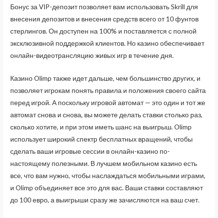
Бонус за VIP-депозит позволяет вам использовать Skrill для
внесения депозитов и внесения средств всего от 10 фунтов
стерлингов. Он доступен на 100% и поставляется с полной
эксклюзивной поддержкой клиентов. Но казино обеспечивает
онлайн-видеотрансляцию живых игр в течение дня.
Казино Olimp также идет дальше, чем большинство других, и
позволяет игрокам понять правила и положения своего сайта
перед игрой. А поскольку игровой автомат — это один и тот же
автомат снова и снова, вы можете делать ставки столько раз,
сколько хотите, и при этом иметь шанс на выигрыш. Olimp
использует широкий спектр бесплатных вращений, чтобы
сделать ваши игровые сессии в онлайн-казино по-
настоящему полезными. В лучшем мобильном казино есть
все, что вам нужно, чтобы наслаждаться мобильными играми,
и Olimp объединяет все это для вас. Ваши ставки составляют
до 100 евро, а выигрыши сразу же зачисляются на ваш счет.