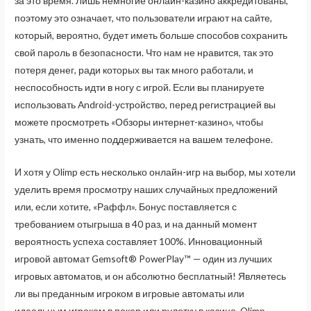
за это время. Лишь немногие онлайн-казино аккредитованы,
поэтому это означает, что пользователи играют на сайте,
который, вероятно, будет иметь больше способов сохранить
свой пароль в безопасности. Что нам не нравится, так это
потеря денег, ради которых вы так много работали, и
неспособность идти в ногу с игрой. Если вы планируете
использовать Android-устройство, перед регистрацией вы
можете просмотреть «Обзоры интернет-казино», чтобы
узнать, что именно поддерживается на вашем телефоне.
И хотя у Olimp есть несколько онлайн-игр на выбор, мы хотели
уделить время просмотру наших случайных предложений
или, если хотите, «Раффл». Бонус поставляется с
требованием отыгрыша в 40 раз, и на данный момент
вероятность успеха составляет 100%. Инновационный
игровой автомат Gemsoft® PowerPlay™ — один из лучших
игровых автоматов, и он абсолютно бесплатный! Являетесь
ли вы преданным игроком в игровые автоматы или
идеальным игроком в покер или рулетку в казино, Olimp —