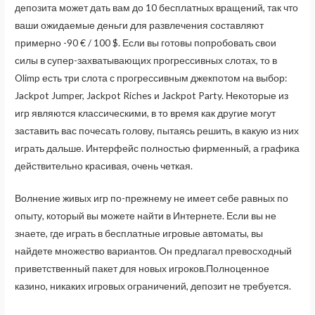
депозита может дать вам до 10 бесплатных вращений, так что
ваши ожидаемые деньги для развлечения составляют
примерно -90 € / 100 $. Если вы готовы попробовать свои
силы в супер-захватывающих прогрессивных слотах, то в
Olimp есть три слота с прогрессивным джекпотом на выбор:
Jackpot Jumper, Jackpot Riches и Jackpot Party. Некоторые из
игр являются классическими, в то время как другие могут
заставить вас почесать голову, пытаясь решить, в какую из них
играть дальше. Интерфейс полностью фирменный, а графика
действительно красивая, очень четкая.
Волнение живых игр по-прежнему не имеет себе равных по
опыту, который вы можете найти в Интернете. Если вы не
знаете, где играть в бесплатные игровые автоматы, вы
найдете множество вариантов. Он предлагал превосходный
приветственный пакет для новых игроков.Полноценное
казино, никаких игровых ограничений, депозит не требуется.