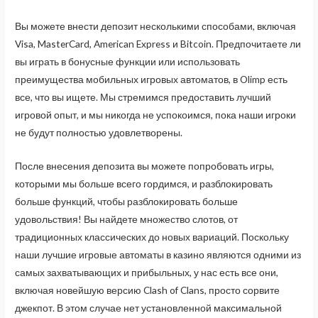
Вы можете внести депозит несколькими способами, включая
Visa, MasterCard, American Express и Bitcoin. Предпочитаете ли
вы играть в бонусные функции или использовать
преимущества мобильных игровых автоматов, в Olimp есть
все, что вы ищете. Мы стремимся предоставить лучший
игровой опыт, и мы никогда не успокоимся, пока наши игроки
не будут полностью удовлетворены.
После внесения депозита вы можете попробовать игры,
которыми мы больше всего гордимся, и разблокировать
больше функций, чтобы разблокировать больше
удовольствия! Вы найдете множество слотов, от
традиционных классических до новых вариаций. Поскольку
наши лучшие игровые автоматы в казино являются одними из
самых захватывающих и прибыльных, у нас есть все они,
включая новейшую версию Clash of Clans, просто сорвите
джекпот. В этом случае нет установленной максимальной