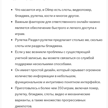
Что касается игр, в Olimp есть слоты, видеопокер,
блэкджек, рулетка, кости и многое другое.
Важным фактором для ответственного онлайн-казино
является обеспечение быстрого и легкого доступа к
играм.
Рулетка Раздел рулетки предлагает столько же, сколько
слоты или разделы блэкджека.
Если у вас возникли проблемы с существующей
учетной записью, вы можете связаться со службой
поддержки несколькими способами.
Он имеет простой дизайн, который скрывает огромное
количество информации в небольшом,
функциональном и интуитивно понятном интерфейсе.
Приготовьтесь к более чем 350 играм, включая покер,
рулетку, блэкджек, слоты, видео и механические
варианты, а также множество прогрессивных
джекпотов.