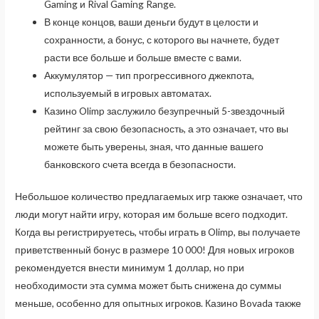
Gaming и Rival Gaming Range.
В конце концов, ваши деньги будут в целости и
сохранности, а бонус, с которого вы начнете, будет
расти все больше и больше вместе с вами.
Аккумулятор — тип прогрессивного джекпота,
используемый в игровых автоматах.
Казино Olimp заслужило безупречный 5-звездочный
рейтинг за свою безопасность, а это означает, что вы
можете быть уверены, зная, что данные вашего
банковского счета всегда в безопасности.
Небольшое количество предлагаемых игр также означает, что
люди могут найти игру, которая им больше всего подходит.
Когда вы регистрируетесь, чтобы играть в Olimp, вы получаете
приветственный бонус в размере 10 000! Для новых игроков
рекомендуется внести минимум 1 доллар, но при
необходимости эта сумма может быть снижена до суммы
меньше, особенно для опытных игроков. Казино Bovada также