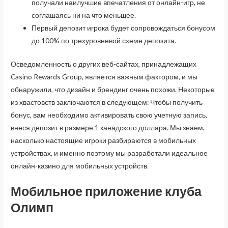
получали наилучшие впечатления от онлайн-игр, не
соглашаясь ни на что меньшее.
Первый депозит игрока будет сопровождаться бонусом
до 100% по трехуровневой схеме депозита.
Осведомленность о других веб-сайтах, принадлежащих
Casino Rewards Group, является важным фактором, и мы
обнаружили, что дизайн и брендинг очень похожи. Некоторые
из хвастовств заключаются в следующем: Чтобы получить
бонус, вам необходимо активировать свою учетную запись,
внеся депозит в размере 1 канадского доллара. Мы знаем,
насколько настоящие игроки разбираются в мобильных
устройствах, и именно поэтому мы разработали идеальное
онлайн-казино для мобильных устройств.
Мобильное приложение клуба
Олимп