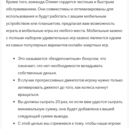
Кроме того, команда Олимп гордится честным и быстрым
обслуживанием. Они совместимы и оптимизированы для
использования и будут работать с вашим мобильным
устройством или планшетом, предлагая вам возможность
играть в мобильные игры из любого места. Мобильные казино
с полным набором удивительных игр казино являются одним
из самых популярных вариантов онлайн-азартных игр.
Это называется «бездепозитным» бонусом, что
означает, что нет необходимости вкладывать
собственные деньги.
В случае прогрессивных джекпотов игроку нужно только
активировать джекпот до того, как колеса начнут
вращаться.
Вы должны сыграть 20 раз, но если вам удастся сыграть
минимальную сумму, она будет добавлена ​​к вашей
следующей сумме вывода.
С этой целью мы стремимся к тому, чтобы наши игроки