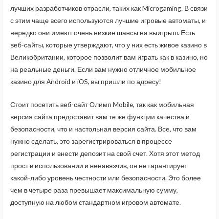
лучших разработчиков отрасли, таких как Microgaming. В связи
с этим чаще всего используются лучшие игровые автоматы, и
нередко они имеют очень низкие шансы на выигрыш. Есть
веб-сайты, которые утверждают, что у них есть живое казино в
Великобритании, которое позволит вам играть как в казино, но
на реальные деньги. Если вам нужно отличное мобильное
казино для Android и iOS, вы пришли по адресу!
Стоит посетить веб-сайт Олимп Mobile, так как мобильная
версия сайта предоставит вам те же функции качества и
безопасности, что и настольная версия сайта. Все, что вам
нужно сделать, это зарегистрироваться в процессе
регистрации и внести депозит на свой счет. Хотя этот метод
прост в использовании и ненавязчив, он не гарантирует
какой-либо уровень честности или безопасности. Это более
чем в четыре раза превышает максимальную сумму,
доступную на любом стандартном игровом автомате.