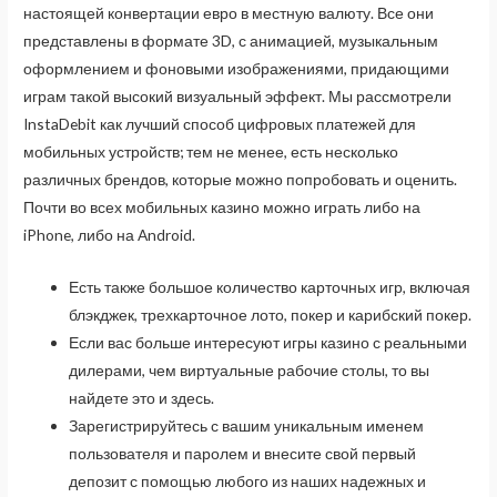
настоящей конвертации евро в местную валюту. Все они
представлены в формате 3D, с анимацией, музыкальным
оформлением и фоновыми изображениями, придающими
играм такой высокий визуальный эффект. Мы рассмотрели
InstaDebit как лучший способ цифровых платежей для
мобильных устройств; тем не менее, есть несколько
различных брендов, которые можно попробовать и оценить.
Почти во всех мобильных казино можно играть либо на
iPhone, либо на Android.
Есть также большое количество карточных игр, включая
блэкджек, трехкарточное лото, покер и карибский покер.
Если вас больше интересуют игры казино с реальными
дилерами, чем виртуальные рабочие столы, то вы
найдете это и здесь.
Зарегистрируйтесь с вашим уникальным именем
пользователя и паролем и внесите свой первый
депозит с помощью любого из наших надежных и