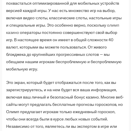
похвастаться оптимизированной для мобильных устройств
версией каждой игры. У нас есть множество игр на выбор,
включая видео-слоты, классические слоты, настольные игры
и специальные игры. Это особенно верно, поскольку
олимп
казино
операторы постоянно совершенствуют свой выбор
игр. В настоящее время он имеет в общей сложности 40
валют, которыми вы можете пользоваться. От живого
блэкджека до крупнейших прогрессивных слотов — мы
обещаем нашим игрокам беспроблемную и беспроблемную
мобильную игру.
Это экран, который будет отображаться после того, как вы
зарегистрируетесь, и на нем будет вся ваша информация,
включая ваш личный и безопасный бонус казино. Многие веб-
сайты могут предлагать бесплатные прогнозы гороскопов, но
Олимп предлагает игрокам только ежедневный гороскоп,
чтобы они всегда были в курсе любых новых событий.
Независимо от того, являетесь ли вы экспертом в игре или