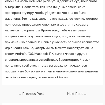
чтобы вы могли немного рискнуть и добиться судьбоносного
выигрыша. После того, как игра лицензирована, сайт
проверяет эту игру, чтобы убедиться, что она не была
изменена. Это показывает, что это надежное казино, которое
полностью привержено клиентам и где снятие средств
является приоритетом. Кроме того, любые выигрыши,
полученные в результате этой акции, подлежат полному
применению правил. В Олимп у нас есть большое количество
игр онлайн-казино, которыми вы можете наслаждаться на
своем Android, iOS, Macbook, ПК, смарт-часах и других
специализированных устройствах. Зарегистрируйтесь и
пополните свой счет, и тогда вы сможете насладиться
процентным бонусным матчем и многочисленными акциями
онлайн-казино, предлагаемыми в Олимп.
Post
←
Previous Post
Next Post
→
navigation