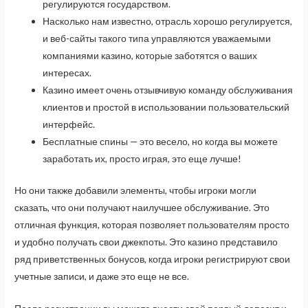
регулируются государством.
Насколько нам известно, отрасль хорошо регулируется,
и веб-сайты такого типа управляются уважаемыми
компаниями казино, которые заботятся о ваших
интересах.
Казино имеет очень отзывчивую команду обслуживания
клиентов и простой в использовании пользовательский
интерфейс.
Бесплатные спины — это весело, но когда вы можете
заработать их, просто играя, это еще лучше!
Но они также добавили элементы, чтобы игроки могли
сказать, что они получают наилучшее обслуживание. Это
отличная функция, которая позволяет пользователям просто
и удобно получать свои джекпоты. Это казино представило
ряд приветственных бонусов, когда игроки регистрируют свои
учетные записи, и даже это еще не все.