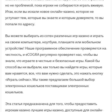
но не проблемой, пока игроки не собираются играть вживую.
Итак, если вы искали новое онлайн-казино, которое не
уступает тем, которые вы знаете и которым доверяете, то вы
попали по адресу.
Вы можете выбирать из сотен различных игр казино и играть
на своем компьютере, ноутбуке, планшете или мобильном
устройстве! Наше программное обеспечение проверяется на
честность, и eCOGRA регулярно проверяет нас, чтобы вы
знали, что играете в честные и безопасные игры. Какой бы
способ вы ни выбрали, как только вы найдете игры, которые
вам нравятся, все, что вам нужно сделать, это нажать кнопку
«Играть сейчас». Мы также предлагаем большой выбор
электронных кошельков поставщикам электронных
кошельков.
Эта статья предназначена для того, чтобы предоставить
игрокам казино лучшие игры казино, доступные для онлайн-