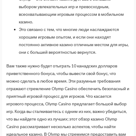
выбором увлекательных игр и превосходным,
всеохватывающим игровым процессом в мобильном
казино.
Это связано с тем, что многие люди наслаждаются
хорошим игровым опытом, и если они находят
постоянно активное казино отличным местом для игры,
они с большей вероятностью вернутся.
Вам также нужно будет отыграть 10 канадских долларов
приветственного бонуса, чтобы вывести свой бонус, что
можно сделать в любое время. Эти разумные требования
отражают стремление Olymp Casino обеспечить безопасный и
приятный игровой процесс для игроков. Что касается
игрового процесса, Olymp Casino предлагает большой выбор
игр. Когда вы сталкиваетесь с одним из них, важно убедиться,
что вы найдете одно из лучших; этот обзор казино Olymp
Casino рассматривает несколько аспектов, чтобы найти
идеальное казино. В Olymp мы стремимся предоставить вам