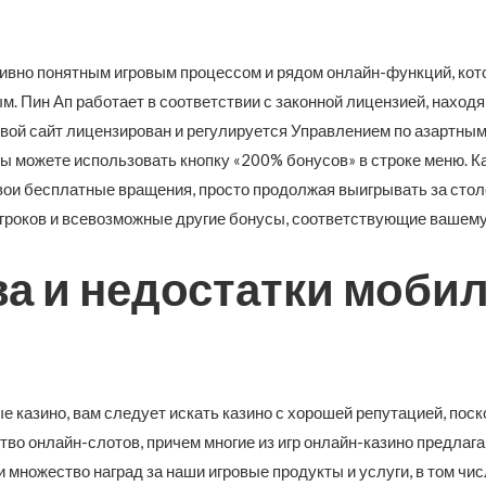
итивно понятным игровым процессом и рядом онлайн-функций, ко
м. Пин Ап работает в соответствии с законной лицензией, нахо
овой сайт лицензирован и регулируется Управлением по азартны
вы можете использовать кнопку «200% бонусов» в строке меню. К
свои бесплатные вращения, просто продолжая выигрывать за стол
игроков и всевозможные другие бонусы, соответствующие вашем
а и недостатки моби
е казино, вам следует искать казино с хорошей репутацией, поск
тво онлайн-слотов, причем многие из игр онлайн-казино предлаг
и множество наград за наши игровые продукты и услуги, в том ч