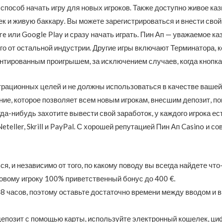
способ начать игру для новых игроков. Также доступно живое кази
ек и живую баккару. Вы можете зарегистрироваться и внести свой
e или Google Play и сразу начать играть. Пин Ап — уважаемое каз
 его от остальной индустрии. Другие игры включают Терминатора
рантированным проигрышем, за исключением случаев, когда кнопка
рационных целей и не должны использоваться в качестве вашей 
ние, которое позволяет всем новым игрокам, внесшим депозит, 
огда-нибудь захотите вывести свой заработок, у каждого игрока 
teller, Skrill и PayPal. С хорошей репутацией Пин Ап Casino и 
ься, и независимо от того, по какому поводу вы всегда найдете чт
овому игроку 100% приветственный бонус до 400 €.
8 часов, поэтому оставьте достаточно времени между вводом и 
епозит с помощью карты, используйте электронный кошелек, циф