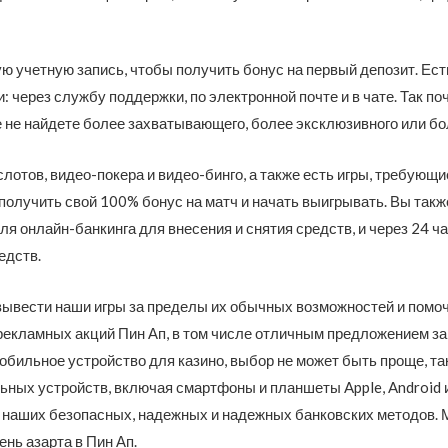
ю учетную запись, чтобы получить бонус на первый депозит. Ест
через службу поддержки, по электронной почте и в чате. Так поч
е не найдете более захватывающего, более эксклюзивного или бо
отов, видео-покера и видео-бинго, а также есть игры, требующи
получить свой 100% бонус на матч и начать выигрывать. Вы так
я онлайн-банкинга для внесения и снятия средств, и через 24 ч
едств.
 вывести наши игры за пределы их обычных возможностей и помоч
 рекламных акций Пин Ап, в том числе отличным предложением з
обильное устройство для казино, выбор не может быть проще, та
ьных устройств, включая смартфоны и планшеты Apple, Android и
з наших безопасных, надежных и надежных банковских методов. М
нь азарта в Пин Ап.