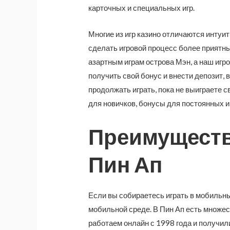
карточных и специальных игр.
Многие из игр казино отличаются инту
сделать игровой процесс более приятны
азартным играм острова Мэн, а наш игр
получить свой бонус и внести депозит, 
продолжать играть, пока не выиграете 
для новичков, бонусы для постоянных 
Преимуществ
Пин Ап
Если вы собираетесь играть в мобильны
мобильной среде. В Пин Ап есть множес
работаем онлайн с 1998 года и получил