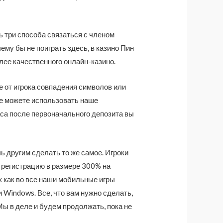
ь три способа связаться с членом
ему бы не поиграть здесь, в казино Пин
лее качественного онлайн-казино.
е от игрока совпадения символов или
же можете использовать наше
аса после первоначального депозита вы
ь другим сделать то же самое. Игроки
а регистрацию в размере 300% на
к как во все наши мобильные игры
 Windows. Все, что вам нужно сделать,
ы в деле и будем продолжать, пока не