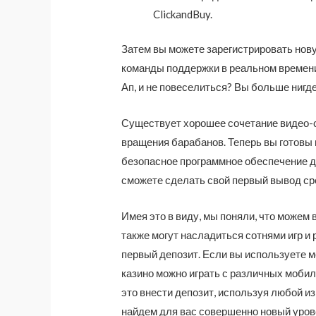
ClickandBuy.
Затем вы можете зарегистрировать нову
команды поддержки в реальном времени: 
Ап, и не повеселиться? Вы больше нигд
Существует хорошее сочетание видео-сл
вращения барабанов. Теперь вы готовы 
безопасное программное обеспечение дл
сможете сделать свой первый вывод ср
Имея это в виду, мы поняли, что можем
также могут насладиться сотнями игр и
первый депозит. Если вы используете м
казино можно играть с различных мобил
это внести депозит, используя любой и
найдем для вас совершенно новый урове