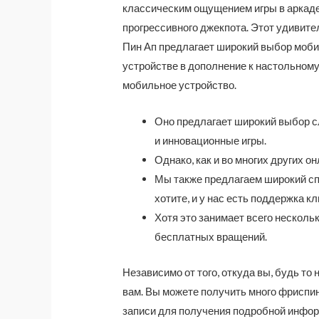
классическим ощущением игры в аркаде
прогрессивного джекпота. Этот удивите
Пин Ап предлагает широкий выбор моби
устройстве в дополнение к настольному
мобильное устройство.
Оно предлагает широкий выбор с
и инновационные игры.
Однако, как и во многих других 
Мы также предлагаем широкий спе
хотите, и у нас есть поддержка к
Хотя это занимает всего несколь
бесплатных вращений.
Независимо от того, откуда вы, будь т
вам. Вы можете получить много фриспино
записи для получения подробной инфор