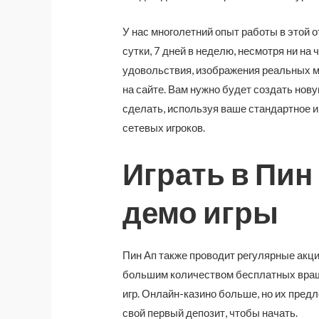
У нас многолетний опыт работы в этой от
сутки, 7 дней в неделю, несмотря ни на
удовольствия, изображения реальных ме
на сайте. Вам нужно будет создать нов
сделать, используя ваше стандартное 
сетевых игроков.
Играть в Пин
демо игры
Пин Ап также проводит регулярные акци
большим количеством бесплатных враще
игр. Онлайн-казино больше, но их пред
свой первый депозит, чтобы начать.