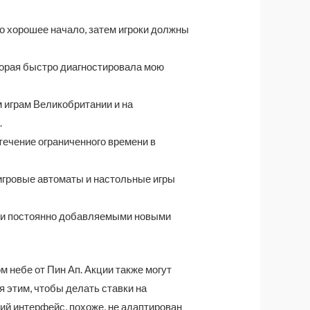
это хорошее начало, затем игроки должны
торая быстро диагностировала мою
 играм Великобритании и на
.
ечение ограниченного времени в
игровые автоматы и настольные игры
в и постоянно добавляемыми новыми
 небе от Пин Ап. Акции также могут
 этим, чтобы делать ставки на
кий интерфейс, похоже, не адаптирован