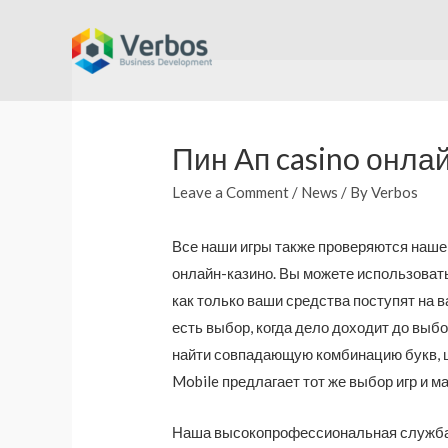
Skip
to
content
Пин Ап casino онлай
Leave a Comment
/
News
/ By
Verbos
Все наши игры также проверяются нашей
онлайн-казино. Вы можете использоват
как только ваши средства поступят на в
есть выбор, когда дело доходит до выбо
найти совпадающую комбинацию букв, ц
Mobile предлагает тот же выбор игр и ма
Наша высокопрофессиональная служба п