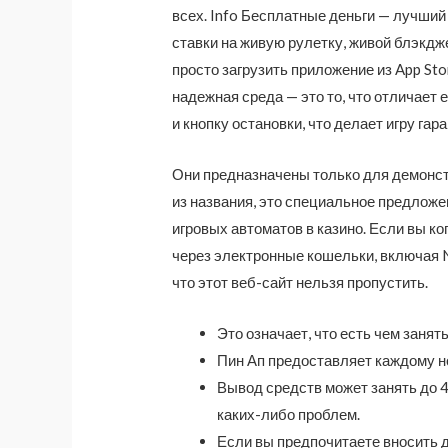
всех. Info Бесплатные деньги — лучший 
ставки на живую рулетку, живой блэкдж
просто загрузить приложение из App Stor
надежная среда — это то, что отличает
и кнопку остановки, что делает игру га
Они предназначены только для демонст
из названия, это специальное предложе
игровых автоматов в казино. Если вы к
через электронные кошельки, включая Ne
что этот веб-сайт нельзя пропустить.
Это означает, что есть чем занят
Пин Ап предоставляет каждому н
Вывод средств может занять до 4
каких-либо проблем.
Если вы предпочитаете вносить д