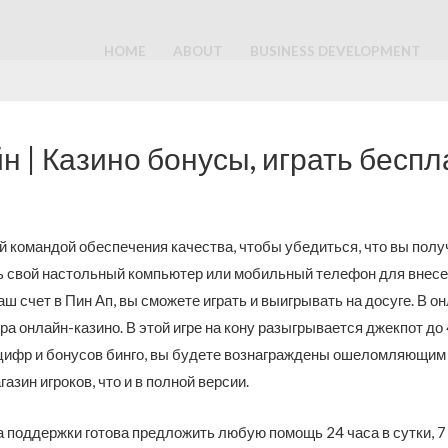
HOME
ABOUT
BUSINESS DEVELOPMENT
н | Казино бонусы, играть беспл
 командой обеспечения качества, чтобы убедиться, что вы полу
ь свой настольный компьютер или мобильный телефон для внесен
аш счет в Пин Ап, вы сможете играть и выигрывать на досуге. В он
ра онлайн-казино. В этой игре на кону разыгрывается джекпот до
ифр и бонусов бинго, вы будете вознаграждены ошеломляющим п
газин игроков, что и в полной версии.
оддержки готова предложить любую помощь 24 часа в сутки, 7