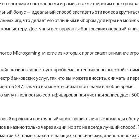
 со слотами и настольными играми, а также широким спектром 
льный бонус — идеальный способ заставить эти колеса крутитьс
льных игр, что делает его отличным выбором для игры на мобил
 компьютеру. Доступны все варианты банковских операций, и ни о
лотов Microgaming, многие из которых привлекают внимание игр
онлайн-казино, существует проблема потенциально высокой стоим
ктр банковских услуг, так что вы можете вносить, снимать и пе
лиентов 247, так что вы можете связаться с нами в любое время.
ко минут, полностью сертифицированная учетная запись дает 50
о новый игрок или постоянный игрок, наши отличные команды обсл
в в казино только через акции, но это не всегда лучший способ.
мации. От самых захватывающих классических, хайроллерских и