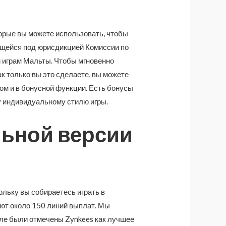
торые вы можете использовать, чтобы
дящейся под юрисдикцией Комиссии по
м играм Мальты. Чтобы мгновенно
ак только вы это сделаете, вы можете
ом и в бонусной функции. Есть бонусы
у индивидуальному стилю игры.
льной версии
ольку вы собираетесь играть в
ают около 150 линий выплат. Мы
исле были отмечены Zynkees как лучшее