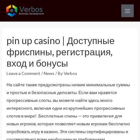
Skip
to
Main
content
Men
pin up casino | Доступные
фриспины, регистрация,
вход и бонусы
Leave a Comment
/
News
/ By
Verbos
На сайте также предусмотрены низкие минимальные суммы
и простые и безопасные депозиты. Если вам нравятся
прогрессивные слоты, вы можете найти здесь много
интересного, включая одни из крупнейших прогрессивных
слотов в мире!. Бесплатные спины — это привилегия для
новых игроков, которая позволяет новым игрокам бесплатно
опробовать игру в казино. Эти системы сертифицированы и
соответствуют всем необходимым требованиям