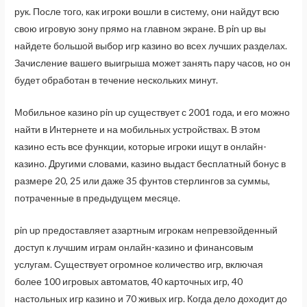
рук. После того, как игроки вошли в систему, они найдут всю
свою игровую зону прямо на главном экране. В pin up вы
найдете большой выбор игр казино во всех лучших разделах.
Зачисление вашего выигрыша может занять пару часов, но он
будет обработан в течение нескольких минут.
Мобильное казино pin up существует с 2001 года, и его можно
найти в Интернете и на мобильных устройствах. В этом
казино есть все функции, которые игроки ищут в онлайн-
казино. Другими словами, казино выдаст бесплатный бонус в
размере 20, 25 или даже 35 фунтов стерлингов за суммы,
потраченные в предыдущем месяце.
pin up предоставляет азартным игрокам непревзойденный
доступ к лучшим играм онлайн-казино и финансовым
услугам. Существует огромное количество игр, включая
более 100 игровых автоматов, 40 карточных игр, 40
настольных игр казино и 70 живых игр. Когда дело доходит до