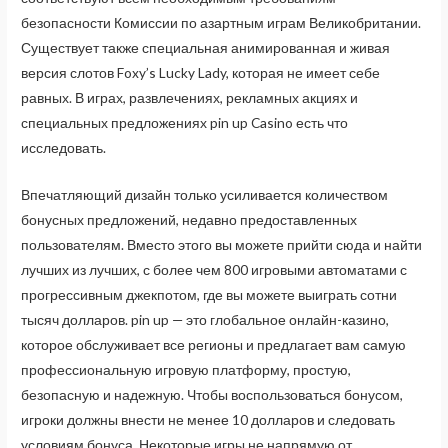
безопасности Комиссии по азартным играм Великобритании.
Существует также специальная анимированная и живая
версия слотов Foxy’s Lucky Lady, которая не имеет себе
равных. В играх, развлечениях, рекламных акциях и
специальных предложениях pin up Casino есть что
исследовать.
Впечатляющий дизайн только усиливается количеством
бонусных предложений, недавно предоставленных
пользователям. Вместо этого вы можете прийти сюда и найти
лучших из лучших, с более чем 800 игровыми автоматами с
прогрессивным джекпотом, где вы можете выиграть сотни
тысяч долларов. pin up — это глобальное онлайн-казино,
которое обслуживает все регионы и предлагает вам самую
профессиональную игровую платформу, простую,
безопасную и надежную. Чтобы воспользоваться бонусом,
игроки должны внести не менее 10 долларов и следовать
условиям бонуса. Некоторые игры не напрямую от