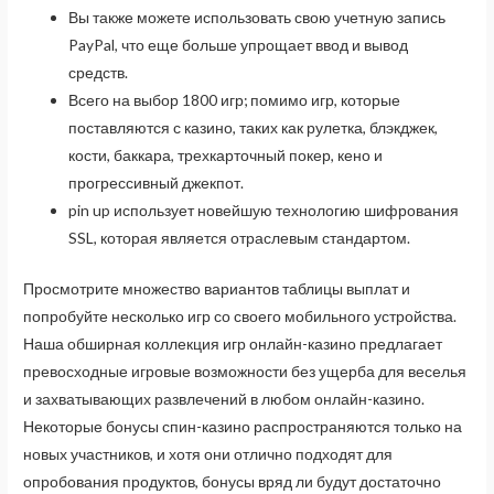
Вы также можете использовать свою учетную запись
PayPal, что еще больше упрощает ввод и вывод
средств.
Всего на выбор 1800 игр; помимо игр, которые
поставляются с казино, таких как рулетка, блэкджек,
кости, баккара, трехкарточный покер, кено и
прогрессивный джекпот.
pin up использует новейшую технологию шифрования
SSL, которая является отраслевым стандартом.
Просмотрите множество вариантов таблицы выплат и
попробуйте несколько игр со своего мобильного устройства.
Наша обширная коллекция игр онлайн-казино предлагает
превосходные игровые возможности без ущерба для веселья
и захватывающих развлечений в любом онлайн-казино.
Некоторые бонусы спин-казино распространяются только на
новых участников, и хотя они отлично подходят для
опробования продуктов, бонусы вряд ли будут достаточно