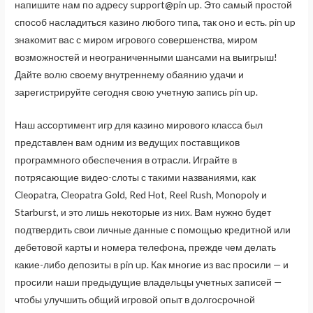
напишите нам по адресу support@pin up. Это самый простой
способ насладиться казино любого типа, так оно и есть. pin up
знакомит вас с миром игрового совершенства, миром
возможностей и неограниченными шансами на выигрыш!
Дайте волю своему внутреннему обаянию удачи и
зарегистрируйте сегодня свою учетную запись pin up.
Наш ассортимент игр для казино мирового класса был
представлен вам одним из ведущих поставщиков
программного обеспечения в отрасли. Играйте в
потрясающие видео-слоты с такими названиями, как
Cleopatra, Cleopatra Gold, Red Hot, Reel Rush, Monopoly и
Starburst, и это лишь некоторые из них. Вам нужно будет
подтвердить свои личные данные с помощью кредитной или
дебетовой карты и номера телефона, прежде чем делать
какие-либо депозиты в pin up. Как многие из вас просили — и
просили наши предыдущие владельцы учетных записей —
чтобы улучшить общий игровой опыт в долгосрочной