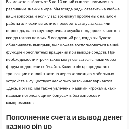
Вы можете выбрать от 5 до 10 линий выплат, нажимая на
различные значки в игре. Мы всегда рады ответить на любые
ваши вопросы, и если у вас возникнут проблемы с началом
работы или если вы хотите проверить статус заказа или
перевода, наша круглосуточная служба поддержки клиентов
всегда готова помочь. В следующий раз, когда вы будете
обналичивать выигрыш, вы сможете воспользоваться нашей
функцией бесплатных вращений при выводе средств. При
необходимости игроки также могут связаться с ними через
форум поддержки веб-сайта. Казино pin up предлагает
транзакции в онлайн-казино через коллекцию мобильных
устройств, и существует несколько различных вариантов.
Здесь, в pin up, мы так же увлечены нашими игроками, как и
нашими потрясающими бонусами, без вопросов и
компромиссов.
Пополнение счета и вывод денег
казино pin up