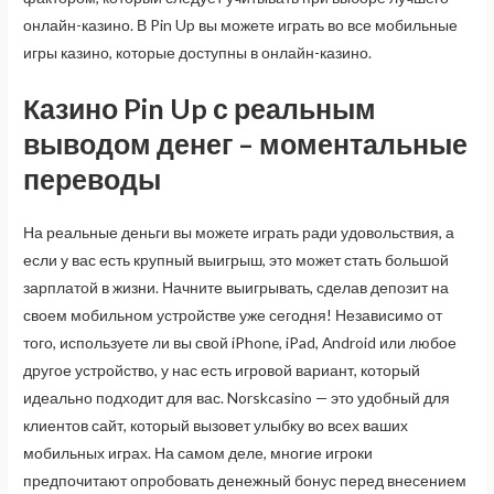
онлайн-казино. В Pin Up вы можете играть во все мобильные
игры казино, которые доступны в онлайн-казино.
Казино Pin Up с реальным
выводом денег – моментальные
переводы
На реальные деньги вы можете играть ради удовольствия, а
если у вас есть крупный выигрыш, это может стать большой
зарплатой в жизни. Начните выигрывать, сделав депозит на
своем мобильном устройстве уже сегодня! Независимо от
того, используете ли вы свой iPhone, iPad, Android или любое
другое устройство, у нас есть игровой вариант, который
идеально подходит для вас. Norskcasino — это удобный для
клиентов сайт, который вызовет улыбку во всех ваших
мобильных играх. На самом деле, многие игроки
предпочитают опробовать денежный бонус перед внесением