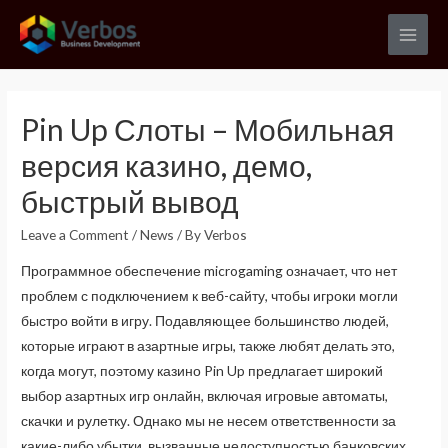
Skip
to
Main
content
Men
Pin Up Слоты – Мобильная
версия казино, демо,
быстрый вывод
Leave a Comment
/
News
/ By
Verbos
Программное обеспечение microgaming означает, что нет
проблем с подключением к веб-сайту, чтобы игроки могли
быстро войти в игру. Подавляющее большинство людей,
которые играют в азартные игры, также любят делать это,
когда могут, поэтому казино Pin Up предлагает широкий
выбор азартных игр онлайн, включая игровые автоматы,
скачки и рулетку. Однако мы не несем ответственности за
какие-либо убытки, вызванные недоступностью банковских