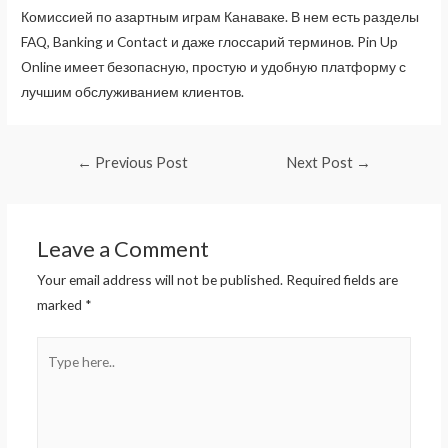
Комиссией по азартным играм Канаваке. В нем есть разделы
FAQ, Banking и Contact и даже глоссарий терминов. Pin Up
Online имеет безопасную, простую и удобную платформу с
лучшим обслуживанием клиентов.
Post
←
Previous Post
Next Post
→
navigation
Leave a Comment
Your email address will not be published.
Required fields are
marked
*
Type
here..