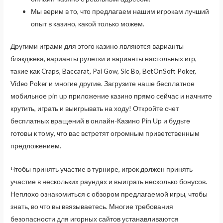
Мы верим в то, что предлагаем нашим игрокам лучший
опыт в казино, какой только можем.
Другими играми для этого казино являются варианты
блэкджека, варианты рулетки и варианты настольных игр,
такие как Craps, Baccarat, Pai Gow, Sic Bo, BetOnSoft Poker,
Video Poker и многие другие. Загрузите наше бесплатное
мобильное
pin up
приложение казино прямо сейчас и начните
крутить, играть и выигрывать на ходу! Откройте счет
бесплатных вращений в онлайн-Казино Pin Up и будьте
готовы к тому, что вас встретят огромным приветственным
предложением.
Чтобы принять участие в турнире, игрок должен принять
участие в нескольких раундах и выиграть несколько бонусов.
Неплохо ознакомиться с обзором предлагаемой игры, чтобы
знать, во что вы ввязываетесь. Многие требования
безопасности для игорных сайтов устанавливаются