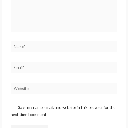
Name*
Email*
Website
Save my name, email, and website in this browser for the
next time I comment.