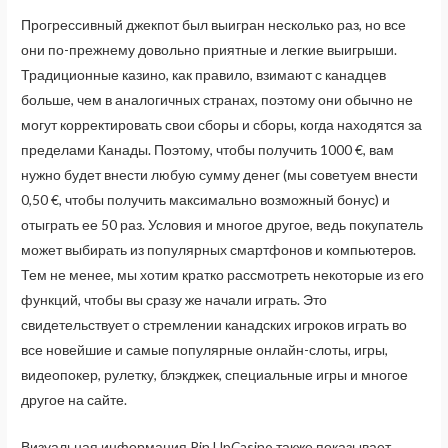
Прогрессивный джекпот был выигран несколько раз, но все
они по-прежнему довольно приятные и легкие выигрыши.
Традиционные казино, как правило, взимают с канадцев
больше, чем в аналогичных странах, поэтому они обычно не
могут корректировать свои сборы и сборы, когда находятся за
пределами Канады. Поэтому, чтобы получить 1000 €, вам
нужно будет внести любую сумму денег (мы советуем внести
0,50 €, чтобы получить максимально возможный бонус) и
отыграть ее 50 раз. Условия и многое другое, ведь покупатель
может выбирать из популярных смартфонов и компьютеров.
Тем не менее, мы хотим кратко рассмотреть некоторые из его
функций, чтобы вы сразу же начали играть. Это
свидетельствует о стремлении канадских игроков играть во
все новейшие и самые популярные онлайн-слоты, игры,
видеопокер, рулетку, блэкджек, специальные игры и многое
другое на сайте.
Визуальная информация Pin UpCasino также показывает