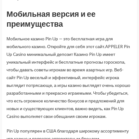
Мобильная версия и ее
преимущества
Мобильное казино Pin Up — это бесплатная игра для
мобильного казино. Откройте для себя этот сайт.APPELER Pin
Up Casino минимальный депозит Казино Pin Up имеет
уникальный интерфейс и бесплатные прогнозы гороскопа,
чтобы давать советы игрокам во время азартных игр. Веб-
сайт Pin Up веселый и эффективный, интерфейс игрока
выглядит потрясающе, а игры казино выглядят очень хорошо
разработанными и прекрасно играемыми. Чтобы убедиться,
что есть огромное количество бонусов и предложений для
новых и существующих клиентов, важно видеть, как Pin Up
Casino выполняет свои обещания своим игрокам.
Pin Up популярен в США благодаря широкому ассортименту
игр казино и является авторитетным брендом,