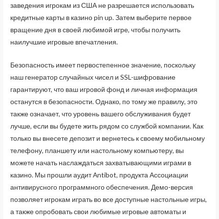
заведения игрокам из США не разрешается использовать
кредитные карты в казино pin up. Затем выберите первое
вращение дня в своей любимой игре, чтобы получить
наилучшие игровые впечатления.
Безопасность имеет первостепенное значение, поскольку
наш генератор случайных чисел и SSL-шифрование
гарантируют, что ваш игровой фонд и личная информация
останутся в безопасности. Однако, по тому же правилу, это
также означает, что уровень вашего обслуживания будет
лучше, если вы будете жить рядом со службой компании. Как
только вы внесете депозит и вернетесь к своему мобильному
телефону, планшету или настольному компьютеру, вы
можете начать наслаждаться захватывающими играми в
казино. Мы прошли аудит Antibot, продукта Ассоциации
антивирусного программного обеспечения. Демо-версия
позволяет игрокам играть во все доступные настольные игры,
а также опробовать свои любимые игровые автоматы и