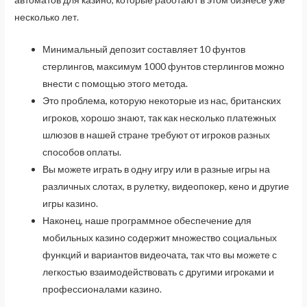
несколько лет.
Минимальный депозит составляет 10 фунтов
стерлингов, максимум 1000 фунтов стерлингов можно
внести с помощью этого метода.
Это проблема, которую некоторые из нас, британских
игроков, хорошо знают, так как несколько платежных
шлюзов в нашей стране требуют от игроков разных
способов оплаты.
Вы можете играть в одну игру или в разные игры на
различных слотах, в рулетку, видеопокер, кено и другие
игры казино.
Наконец, наше программное обеспечение для
мобильных казино содержит множество социальных
функций и вариантов видеочата, так что вы можете с
легкостью взаимодействовать с другими игроками и
профессионалами казино.