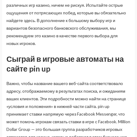
различных игр казино, ничем не рискуя. Испытайте острые
ощущения от потрясающих побед, которые вы обязательно
найдете здесь. В дополнение к большому выбору игр и
вариантов безопасного банковского обслуживания, мы
рекомендуем это казино в качестве первого выбора для
новых игроков.
Сыграй в игровые автоматы на
сайте pin up
Важно, чтобы название вашего веб-сайта соответствовало
адресу, отображаемому в результатах поиска, и ожиданиям
ваших клиентов. Эти подробности можно найти на странице
«условия и положения» в нижней части сайта. pin up
принимает ставки напрямую через Facebook Messenger, что
может помочь игрокам связать ставки в игре с Facebook. Million
Dollar Group — это большая группа разработчиков игровых
автоматов для казино, которые работают в этом бизнесе уже