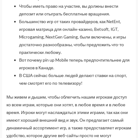
Чтобы иметь право на участие, вы должны внести
депозит или отыграть бесплатные вращения.
Большинство игр от таких провайдеров, как NetEnt,
игровая матрица для онлайн-казино, Betsoft, IGT,
Microgaming, NextGen Gaming, были включены, и игры
достаточно разнообразны, чтобы предложить что-то
практически любому.
Вот почему pin up Mobile теперь предпочтительнее для
игроков в Канаде.
В США сейчас больше людей делают ставки на спорт,
чем смотрят его по телевизору!
Мы живем и дышим, чтобы облегчить нашим игрокам доступ
ко всем играм, которые они хотят, в любое время и в любое
время. Игроки могут наслаждаться этими играми, так как они
имеют хороший внешний вид и звук. Он предлагает самый
динамичный ассортимент игр, а также предоставляет игрокам
удобство, которое другие веб-сайты просто не могут