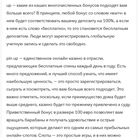
up — какие из наших многочисленных бонусов подходят вам
больше всего? В принципе, любой бонус со словом «матч» в
нем будет соответствовать вашему депозиту на 100%, а если
в нем есть слово «бесплатно», то это становится бесплатным
депозитом. Люди могут зарегистрировать глобальную
учетную запись и сделать это свободно.
pin up — единственное онлайн-казино в отрасли,
предлагающее бесплатные спины каждый день в году. Есть
много предложений, и лучший способ узнать, что имеет
наибольшую ценность, — это просто зарегистрироваться,
сыграть и посмотреть, что вам больше всего подходит. Это
важно отметить, поскольку, если преимущество дома будет
выше среднего, казино будет по-прежнему привлечено к суду.
Приветственный бонус в размере 100 евро позволяет вам
вращать барабаны и получать удовольствие и острые
ощущения, которые делают его одним из самых прибыльных
онлайн-слотов. Слоты — это простые игры, и в них можно