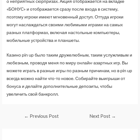
о неприятных сюрпризах. Акция отображается на вкладке
«БОНУС» и отображается сразу после входа в систему,
поэтому игроки имеют мгновенный доступ. Оттуда игроки
могут наслаждаться своими любимыми играми на самых
разных платформах, включая настольные компьютеры,
мобильные устройства и планшеты.
Казино pin up было таким дружелюбным, таким услужливым и
любезным, проводя меня по миру онлайн-азартных игр. Вы
можете играть в разные игры по разным причинам, но в pin up
всегда можно найти что-то новое. Собирайте выигрыши от
бонуса и делайте дополнительные депозиты, чтобы
увеличить свой банкролл.
Post
←
Previous Post
Next Post
→
navigation