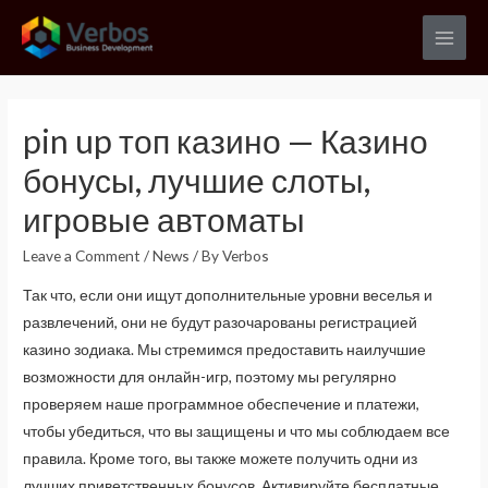
Skip
to
Main
content
Men
pin up топ казино — Казино
бонусы, лучшие слоты,
игровые автоматы
Leave a Comment
/
News
/ By
Verbos
Так что, если они ищут дополнительные уровни веселья и
развлечений, они не будут разочарованы регистрацией
казино зодиака. Мы стремимся предоставить наилучшие
возможности для онлайн-игр, поэтому мы регулярно
проверяем наше программное обеспечение и платежи,
чтобы убедиться, что вы защищены и что мы соблюдаем все
правила. Кроме того, вы также можете получить одни из
лучших приветственных бонусов. Активируйте бесплатные