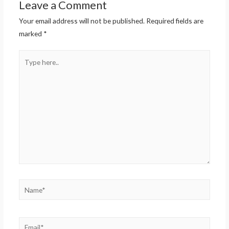
Leave a Comment
Your email address will not be published.
Required fields are
marked
*
Type
here..
Name*
Email*