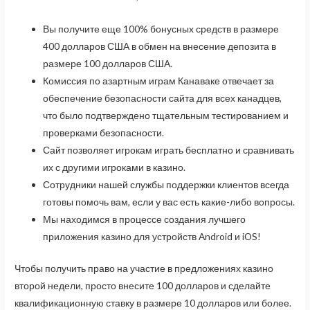
Вы получите еще 100% бонусных средств в размере
400 долларов США в обмен на внесение депозита в
размере 100 долларов США.
Комиссия по азартным играм Канаваке отвечает за
обеспечение безопасности сайта для всех канадцев,
что было подтверждено тщательным тестированием и
проверками безопасности.
Сайт позволяет игрокам играть бесплатно и сравнивать
их с другими игроками в казино.
Сотрудники нашей службы поддержки клиентов всегда
готовы помочь вам, если у вас есть какие-либо вопросы.
Мы находимся в процессе создания лучшего
приложения казино для устройств Android и iOS!
Чтобы получить право на участие в предложениях казино
второй недели, просто внесите 100 долларов и сделайте
квалификационную ставку в размере 10 долларов или более.