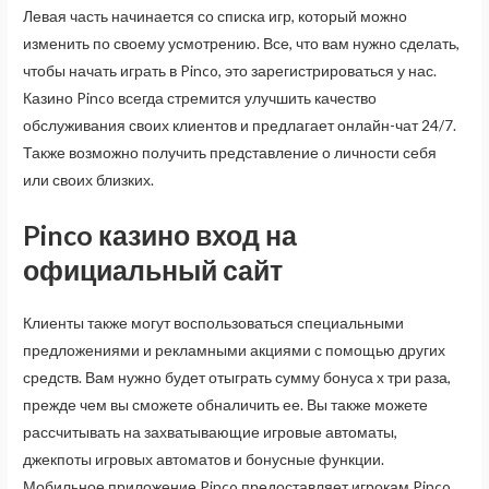
Левая часть начинается со списка игр, который можно
изменить по своему усмотрению. Все, что вам нужно сделать,
чтобы начать играть в Pinco, это зарегистрироваться у нас.
Казино Pinco всегда стремится улучшить качество
обслуживания своих клиентов и предлагает онлайн-чат 24/7.
Также возможно получить представление о личности себя
или своих близких.
Pinco казино вход на
официальный сайт
Клиенты также могут воспользоваться специальными
предложениями и рекламными акциями с помощью других
средств. Вам нужно будет отыграть сумму бонуса x три раза,
прежде чем вы сможете обналичить ее. Вы также можете
рассчитывать на захватывающие игровые автоматы,
джекпоты игровых автоматов и бонусные функции.
Мобильное приложение Pinco предоставляет игрокам Pinco