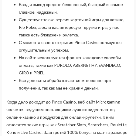
Ввод и вывод средств безопасный, быстрый и, самое
главное, надежный.
Существует также версия карточной игры для казино,
Rio Poker, а если вас интересуют другие игры, у нас
также есть блэкджек и рулетка.
С момента своего открытия Pinco Casino пользуется
оглушительным успехом.
На сайте используются франко-канадские способы
оплаты, такие как PUROLO, ABERNETHY, EVANDECO,
GIRO и PRIEL.
Все депозиты обрабатываются мгновенно при
получении, так как мы не храним деньги.
Когда дело доходит до Pinco Casino, веб-сайт Microgaming
является ведущим поставщиком лучших видео-слотов,
онлайн-казино и продуктов для онлайн-рулетки. К ним
относятся такие игры, как Scratcher Slots, Scratchers, Roulette,
Keno и Live Casino. Ваш третий 100% бонус на матч в размере