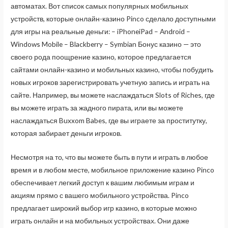
автоматах. Вот список самых популярных мобильных
устройств, которые онлайн-казино Pinco сделало доступными
для игры на реальные деньги: – iPhoneiPad – Android –
Windows Mobile – Blackberry – Symbian Бонус казино — это
своего рода поощрение казино, которое предлагается
сайтами онлайн-казино и мобильных казино, чтобы побудить
новых игроков зарегистрировать учетную запись и играть на
сайте. Например, вы можете наслаждаться Slots of Riches, где
вы можете играть за жадного пирата, или вы можете
наслаждаться Buxxom Babes, где вы играете за проститутку,
которая забирает деньги игроков.
Несмотря на то, что вы можете быть в пути и играть в любое
время и в любом месте, мобильное приложение казино Pinco
обеспечивает легкий доступ к вашим любимым играм и
акциям прямо с вашего мобильного устройства. Pinco
предлагает широкий выбор игр казино, в которые можно
играть онлайн и на мобильных устройствах. Они даже