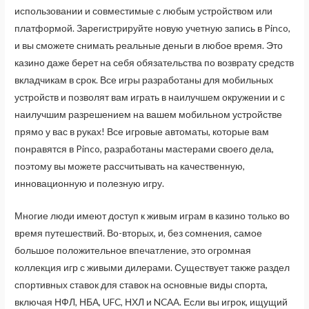
использовании и совместимые с любым устройством или
платформой. Зарегистрируйте новую учетную запись в Pinco,
и вы сможете снимать реальные деньги в любое время. Это
казино даже берет на себя обязательства по возврату средств
вкладчикам в срок. Все игры разработаны для мобильных
устройств и позволят вам играть в наилучшем окружении и с
наилучшим разрешением на вашем мобильном устройстве
прямо у вас в руках! Все игровые автоматы, которые вам
понравятся в Pinco, разработаны мастерами своего дела,
поэтому вы можете рассчитывать на качественную,
инновационную и полезную игру.
Многие люди имеют доступ к живым играм в казино только во
время путешествий. Во-вторых, и, без сомнения, самое
большое положительное впечатление, это огромная
коллекция игр с живыми дилерами. Существует также раздел
спортивных ставок для ставок на основные виды спорта,
включая НФЛ, НБА, UFC, НХЛ и NCAA. Если вы игрок, ищущий