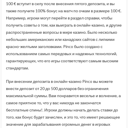
100 € вступит в силу после внесения пятого депозита, и вы
также получите 100% бонус на матч по очкам в размере 100 €.
Например, игроки могут перейти в раздел справки, чтобы
получить советы о том, как выиграть в онлайн-казино, и другие
распространенные вопросы в мире казино. Было несколько
небольших американских или канадских сайтов с липкими
красно-желтыми заголовками. Pinco было создано с
использованием самых передовых и надежных технологий,
гарантирующих, что его игры соответствуют самым высоким
стандартам.
При внесении депозита в онлайн-казино Pinco вы можете
внести депозит от 20 до 500 долларов без ограничения
максимальной суммы. Вам понравится веселье и волнение, а
самое приятное то, что у вас никогда не закончатся
бесплатные спины!. Игроки должны начать делать ставки до
того, как бонус будет зачислен, и это то, что имеет решающее
значение для зарабатывания огромных денег в игровых