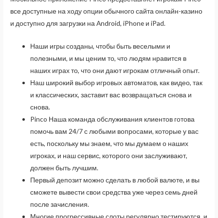
все доступные на ходу опции обычного сайта онлайн-казино
и доступно для загрузки на Android, iPhone и iPad.
Наши игры созданы, чтобы быть веселыми и
полезными, и мы ценим то, что людям нравится в
наших играх то, что они дают игрокам отличный опыт.
Наш широкий выбор игровых автоматов, как видео, так
и классических, заставит вас возвращаться снова и
снова.
Pinco Наша команда обслуживания клиентов готова
помочь вам 24/7 с любыми вопросами, которые у вас
есть, поскольку мы знаем, что мы думаем о наших
игроках, и наш сервис, которого они заслуживают,
должен быть лучшим.
Первый депозит можно сделать в любой валюте, и вы
сможете вывести свои средства уже через семь дней
после зачисления.
Многие прогрессивные слоты регулярно тестируются, и