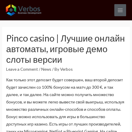
Skip
to
Main
content
Men
Pinco casino | Лучшие онлайн
автоматы, игровые демо
слоты версии
Leave a Comment
/
News
/ By
Verbos
Как только этот депозит будет совершен, ваш второй депозит
будет зачислен со 100% бонусом на матч до 300 €, и так
далее, и так далее. На сайте можно получить множество
бонусов, и вы можете легко вывести свой выигрыш, используя
множество различных онлайн-способов и способов оплаты.
Бонус можно использовать для игры в большинство
доступных игр казино. Есть игры от лучших производителей,
таких как Microgaming, NetEnt и Blueprint Gaming. На сайте