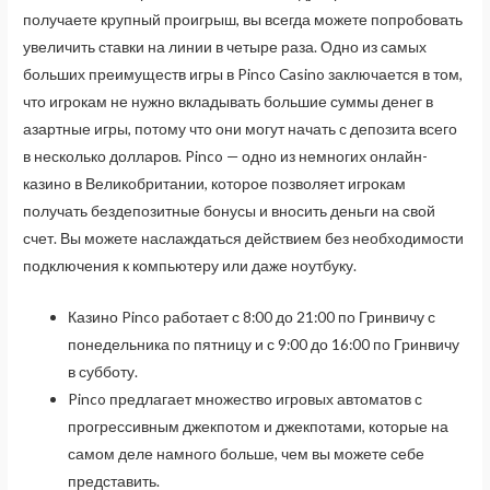
получаете крупный проигрыш, вы всегда можете попробовать
увеличить ставки на линии в четыре раза. Одно из самых
больших преимуществ игры в Pinco Casino заключается в том,
что игрокам не нужно вкладывать большие суммы денег в
азартные игры, потому что они могут начать с депозита всего
в несколько долларов. Pinco — одно из немногих онлайн-
казино в Великобритании, которое позволяет игрокам
получать бездепозитные бонусы и вносить деньги на свой
счет. Вы можете наслаждаться действием без необходимости
подключения к компьютеру или даже ноутбуку.
Казино Pinco работает с 8:00 до 21:00 по Гринвичу с
понедельника по пятницу и с 9:00 до 16:00 по Гринвичу
в субботу.
Pinco предлагает множество игровых автоматов с
прогрессивным джекпотом и джекпотами, которые на
самом деле намного больше, чем вы можете себе
представить.