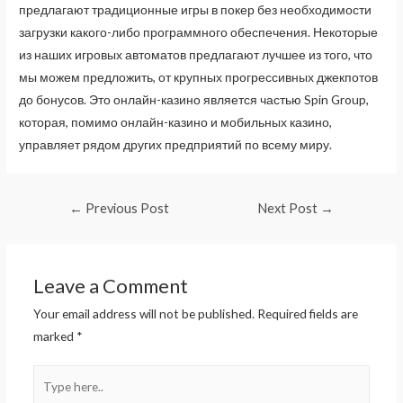
предлагают традиционные игры в покер без необходимости
загрузки какого-либо программного обеспечения. Некоторые
из наших игровых автоматов предлагают лучшее из того, что
мы можем предложить, от крупных прогрессивных джекпотов
до бонусов. Это онлайн-казино является частью Spin Group,
которая, помимо онлайн-казино и мобильных казино,
управляет рядом других предприятий по всему миру.
Post
←
Previous Post
Next Post
→
navigation
Leave a Comment
Your email address will not be published.
Required fields are
marked
*
Type
here..