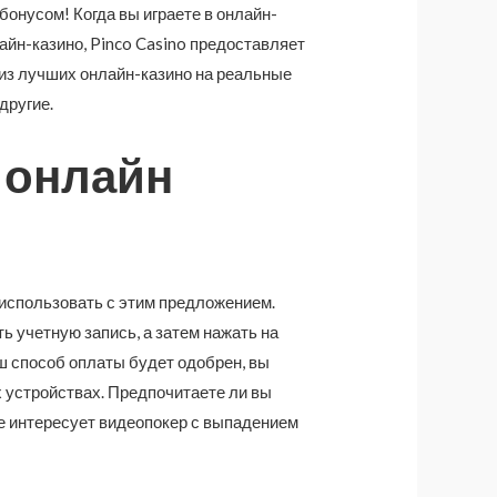
онусом! Когда вы играете в онлайн-
лайн-казино, Pinco Casino предоставляет
но из лучших онлайн-казино на реальные
другие.
 онлайн
 использовать с этим предложением.
ь учетную запись, а затем нажать на
ш способ оплаты будет одобрен, вы
х устройствах. Предпочитаете ли вы
е интересует видеопокер с выпадением