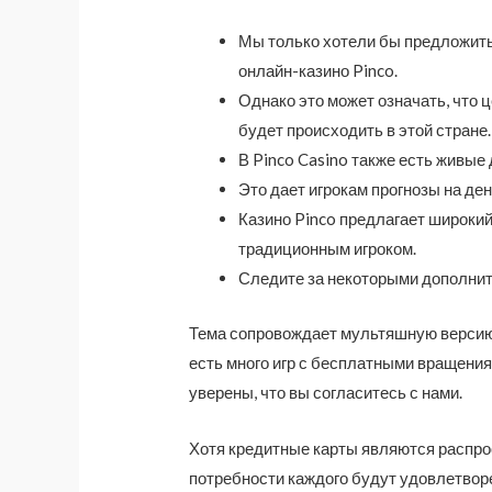
Мы только хотели бы предложить в
онлайн-казино Pinco.
Однако это может означать, что 
будет происходить в этой стране.
В Pinco Casino также есть живые 
Это дает игрокам прогнозы на де
Казино Pinco предлагает широкий
традиционным игроком.
Следите за некоторыми дополнит
Тема сопровождает мультяшную версию л
есть много игр с бесплатными вращениям
уверены, что вы согласитесь с нами.
Хотя кредитные карты являются распрос
потребности каждого будут удовлетворе