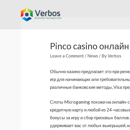
Skip
to
content
Pinco casino онлайн
Leave a Comment
/
News
/ By
Verbos
Обычно казино предлагает это при регис
игр для начинающих или требовательных
различные банковские методы, Visa пр
Слоты Microgaming похожи на онлайн-с
кредитную карту и любой из 24-часовы
бонусы за игру и сбор призовых баллов.
удерживает вас от любых выигрышей, к