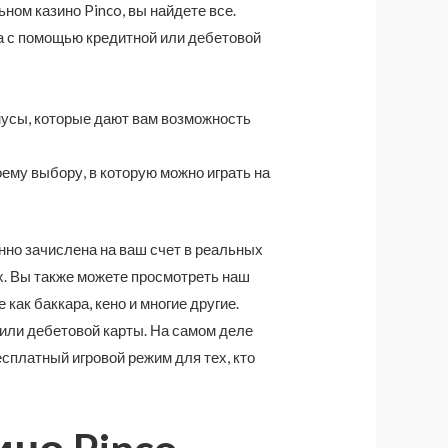
ьном казино Pinco, вы найдете все.
а с помощью кредитной или дебетовой
нусы, которые дают вам возможность
му выбору, в которую можно играть на
нно зачислена на ваш счет в реальных
х. Вы также можете просмотреть наш
как баккара, кено и многие другие.
или дебетовой карты. На самом деле
есплатный игровой режим для тех, кто