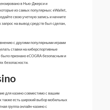
цензировано в Нью-Джерси и
которые из самых популярных: eWallet,
. Создайте свою учетную запись и начните
к запрос на вывод средств был сделан,
равнению с другими популярными играми
 делать ставки на киберспортивные
ое было признано eCOGRA безопасным и
ях безопасности.
sino
ние для казино совместимо с вашим
них также есть широкий выбор мобильных
тная группа онлайн-казино с