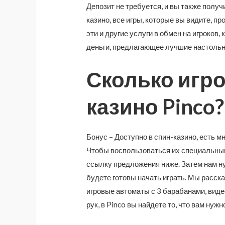
Депозит не требуется, и вы также полу
казино, все игры, которые вы видите, п
эти и другие услуги в обмен на игроков,
деньги, предлагающее лучшие настольны
Сколько игро
казино Pinco?
Бонус – Доступно в спин-казино, есть 
Чтобы воспользоваться их специальным 
ссылку предложения ниже. Затем нам н
будете готовы начать играть. Мы расск
игровые автоматы с 3 барабанами, вид
рук, в Pinco вы найдете то, что вам нужн