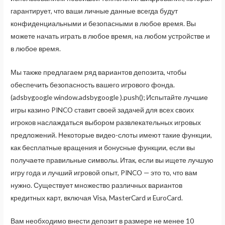
гарантирует, что ваши личные данные всегда будут
конфиденциальными и безопасными в любое время. Вы
можете начать играть в любое время, на любом устройстве и
в любое время.
Мы также предлагаем ряд вариантов депозита, чтобы
обеспечить безопасность вашего игрового фонда.
(adsbygoogle window.adsbygoogle ).push(); Испытайте лучшие
игры казино PINCO ставит своей задачей для всех своих
игроков наслаждаться выбором развлекательных игровых
предложений. Некоторые видео-слоты имеют такие функции,
как бесплатные вращения и бонусные функции, если вы
получаете правильные символы. Итак, если вы ищете лучшую
игру года и лучший игровой опыт, PINCO — это то, что вам
нужно. Существует множество различных вариантов
кредитных карт, включая Visa, MasterCard и EuroCard.
Вам необходимо внести депозит в размере не менее 10