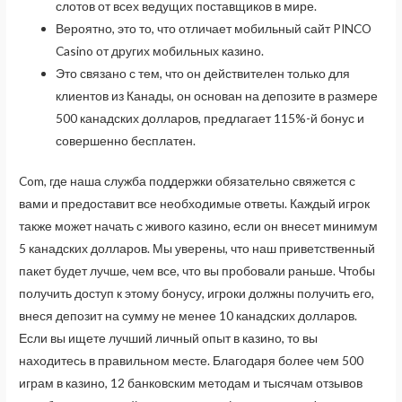
слотов от всех ведущих поставщиков в мире.
Вероятно, это то, что отличает мобильный сайт PINCO
Casino от других мобильных казино.
Это связано с тем, что он действителен только для
клиентов из Канады, он основан на депозите в размере
500 канадских долларов, предлагает 115%-й бонус и
совершенно бесплатен.
Com, где наша служба поддержки обязательно свяжется с
вами и предоставит все необходимые ответы. Каждый игрок
также может начать с живого казино, если он внесет минимум
5 канадских долларов. Мы уверены, что наш приветственный
пакет будет лучше, чем все, что вы пробовали раньше. Чтобы
получить доступ к этому бонусу, игроки должны получить его,
внеся депозит на сумму не менее 10 канадских долларов.
Если вы ищете лучший личный опыт в казино, то вы
находитесь в правильном месте. Благодаря более чем 500
играм в казино, 12 банковским методам и тысячам отзывов