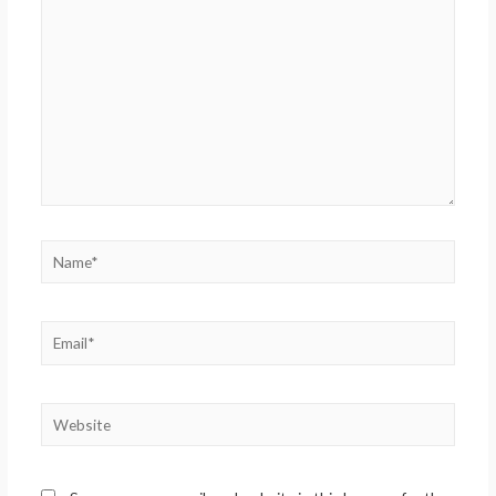
here..
Name*
Email*
Website