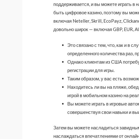
поддерживается, и вы можете играть в 
быть цифровое казино, поэтому вы може
включая Neteller, Skrill, EcoPayz, Cli
довольно широк — включая GBP, EUR, A
Это связано с тем, что, как и в
определенного количества раз, п
Однако клиентам из США потребу
регистрации для игры.
Таким образом, у вас есть возмо
Находитесь ли вы на пляже, обед
игрой в мобильном казино на реа
Вы можете играть в игровые авто
совершенствуя свои навыки и вы
Затем вы можете насладиться завидны
наслаждаться впечатлениями от онлайн-