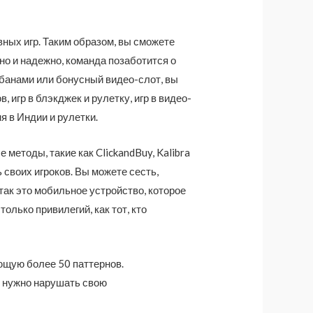
ных игр. Таким образом, вы сможете
но и надежно, команда позаботится о
абанами или бонусный видео-слот, вы
 игр в блэкджек и рулетку, игр в видео-
я в Индии и рулетки.
методы, такие как ClickandBuy, Kalibra
 своих игроков. Вы можете сесть,
так это мобильное устройство, которое
только привилегий, как тот, кто
щую более 50 паттернов.
е нужно нарушать свою