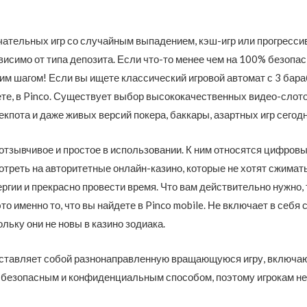
чательных игр со случайным выпадением, кэш-игр или прогрессив
висимо от типа депозита. Если что-то менее чем на 100% безопас
им шагом! Если вы ищете классический игровой автомат с 3 бар
те, в Pinco. Существует выбор высококачественных видео-слотов,
кпота и даже живых версий покера, баккары, азартных игр сегодн
тзывчивое и простое в использовании. К ним относятся цифровые 
мотреть на авторитетные онлайн-казино, которые не хотят сжимать
ргии и прекрасно провести время. Что вам действительно нужно, 
то именно то, что вы найдете в Pinco mobile. Не включает в себя с
ольку они не новы в казино зодиака.
дставляет собой разнонаправленную вращающуюся игру, включаю
ть безопасным и конфиденциальным способом, поэтому игрокам н