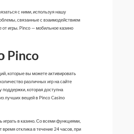
вязаться с ними, используя нашу
роблемы, связанные с взаимодействием
 от игры. Pinco — мобильное казино
 Pinco
й, которые вы можете активировать
 количество различных игр на сайте
у поддержки, которая доступна
из лучших вещей в Pinco Casino
 играть в казино. Со всеми функциями,
 время отклика в течение 24 часов, при