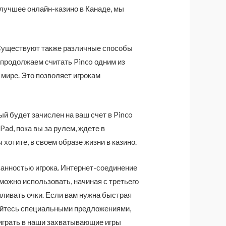
 лучшее онлайн-казино в Канаде, мы
 Существуют также различные способы
 продолжаем считать Pinco одним из
мире. Это позволяет игрокам
й будет зачислен на ваш счет в Pinco
ad, пока вы за рулем, ждете в
хотите, в своем образе жизни в казино.
занностью игрока. Интернет-соединение
можно использовать, начиная с третьего
пливать очки. Если вам нужна быстрая
ьзуйтесь специальными предложениями,
играть в наши захватывающие игры