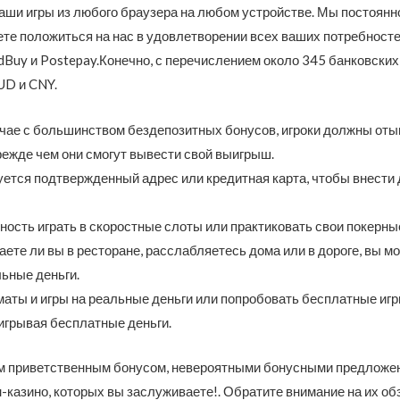
наши игры из любого браузера на любом устройстве. Мы постоянн
те положиться на нас в удовлетворении всех ваших потребносте
ckandBuy и Postepay.Конечно, с перечислением около 345 банковс
UD и CNY.
 случае с большинством бездепозитных бонусов, игроки должны от
режде чем они смогут вывести свой выигрыш.
ется подтвержденный адрес или кредитная карта, чтобы внести 
жность играть в скоростные слоты или практиковать свои покерны
аете ли вы в ресторане, расслабляетесь дома или в дороге, вы 
льные деньги.
маты и игры на реальные деньги или попробовать бесплатные игр
игрывая бесплатные деньги.
м приветственным бонусом, невероятными бонусными предложени
казино, которых вы заслуживаете!. Обратите внимание на их обзо