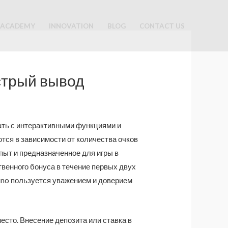
ACADEMY
INNOVATION
BLOG
CONTACT US
ыстрый вывод
рать с интерактивными функциями и
тся в зависимости от количества очков
пыт и предназначенное для игры в
твенного бонуса в течение первых двух
sino пользуется уважением и доверием
место. Внесение депозита или ставка в