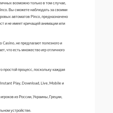
личных возможно только в том случае,
Pinco. Вы сможете наблюдать за своими
игровых автоматов Pinco, предназначено
ост и не имеет кричащей анимации или
o Casino, не предлагают полезного и
т, что есть множество игр отличного
о простой процесс, поскольку каждая
stant Play, Download, Live, Mobile и
гроков из России, Украины, Греции,
ильном устройстве.