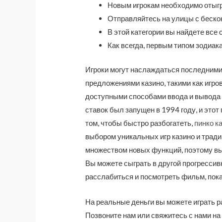
Новым игрокам необходимо отыгр
Отправляйтесь на улицы с беск
В этой категории вы найдете все
Как всегда, первым типом зодиак
Игроки могут наслаждаться последними
предложениями казино, такими как игро
доступными способами ввода и вывода 
ставок был запущен в 1994 году, и это
том, чтобы быстро разбогатеть,
пинко к
выбором уникальных игр казино и тради
множеством новых функций, поэтому вы м
Вы можете сыграть в другой прогрессивн
расслабиться и посмотреть фильм, пока
На реальные деньги вы можете играть р
Позвоните нам или свяжитесь с нами на