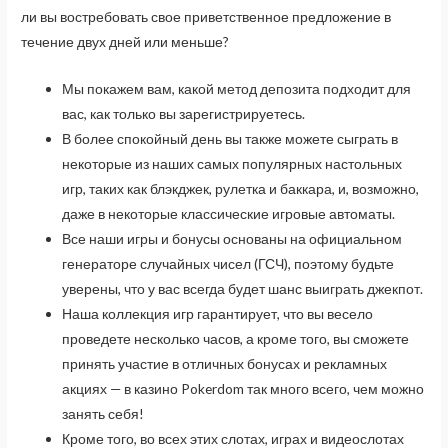
ли вы востребовать свое приветственное предложение в
течение двух дней или меньше?
Мы покажем вам, какой метод депозита подходит для
вас, как только вы зарегистрируетесь.
В более спокойный день вы также можете сыграть в
некоторые из наших самых популярных настольных
игр, таких как блэкджек, рулетка и баккара, и, возможно,
даже в некоторые классические игровые автоматы.
Все наши игры и бонусы основаны на официальном
генераторе случайных чисел (ГСЧ), поэтому будьте
уверены, что у вас всегда будет шанс выиграть джекпот.
Наша коллекция игр гарантирует, что вы весело
проведете несколько часов, а кроме того, вы сможете
принять участие в отличных бонусах и рекламных
акциях — в казино Pokerdom так много всего, чем можно
занять себя!
Кроме того, во всех этих слотах, играх и видеослотах