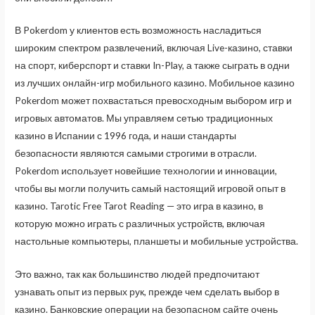
В Pokerdom у клиентов есть возможность насладиться
широким спектром развлечений, включая Live-казино, ставки
на спорт, киберспорт и ставки In-Play, а также сыграть в одни
из лучших онлайн-игр мобильного казино. Мобильное казино
Pokerdom может похвастаться превосходным выбором игр и
игровых автоматов. Мы управляем сетью традиционных
казино в Испании с 1996 года, и наши стандарты
безопасности являются самыми строгими в отрасли.
Pokerdom использует новейшие технологии и инновации,
чтобы вы могли получить самый настоящий игровой опыт в
казино. Tarotic Free Tarot Reading — это игра в казино, в
которую можно играть с различных устройств, включая
настольные компьютеры, планшеты и мобильные устройства.
Это важно, так как большинство людей предпочитают
узнавать опыт из первых рук, прежде чем сделать выбор в
казино. Банковские операции на безопасном сайте очень