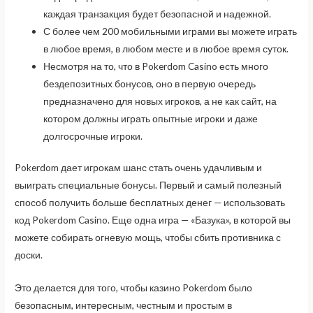
каждая транзакция будет безопасной и надежной.
С более чем 200 мобильными играми вы можете играть
в любое время, в любом месте и в любое время суток.
Несмотря на то, что в Pokerdom Casino есть много
бездепозитных бонусов, оно в первую очередь
предназначено для новых игроков, а не как сайт, на
котором должны играть опытные игроки и даже
долгосрочные игроки.
Pokerdom дает игрокам шанс стать очень удачливым и
выиграть специальные бонусы. Первый и самый полезный
способ получить больше бесплатных денег — использовать
код Pokerdom Casino. Еще одна игра — «Базука», в которой вы
можете собирать огневую мощь, чтобы сбить противника с
доски.
Это делается для того, чтобы казино Pokerdom было
безопасным, интересным, честным и простым в