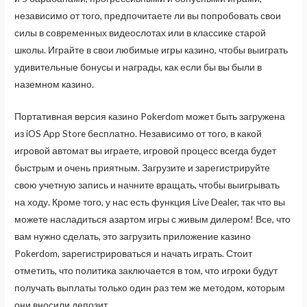
независимо от того, предпочитаете ли вы попробовать свои
силы в современных видеослотах или в классике старой
школы. Играйте в свои любимые игры казино, чтобы выиграть
удивительные бонусы и награды, как если бы вы были в
наземном казино.
Портативная версия казино Pokerdom может быть загружена
из iOS App Store бесплатно. Независимо от того, в какой
игровой автомат вы играете, игровой процесс всегда будет
быстрым и очень приятным. Загрузите и зарегистрируйте
свою учетную запись и начните вращать, чтобы выигрывать
на ходу. Кроме того, у нас есть функция Live Dealer, так что вы
можете насладиться азартом игры с живым дилером! Все, что
вам нужно сделать, это загрузить приложение казино
Pokerdom, зарегистрироваться и начать играть. Стоит
отметить, что политика заключается в том, что игроки будут
получать выплаты только один раз тем же методом, которым
они вносили депозит.