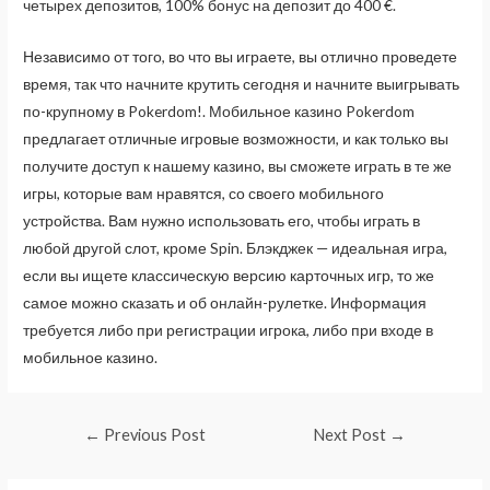
четырех депозитов, 100% бонус на депозит до 400 €.
Независимо от того, во что вы играете, вы отлично проведете
время, так что начните крутить сегодня и начните выигрывать
по-крупному в Pokerdom!. Мобильное казино Pokerdom
предлагает отличные игровые возможности, и как только вы
получите доступ к нашему казино, вы сможете играть в те же
игры, которые вам нравятся, со своего мобильного
устройства. Вам нужно использовать его, чтобы играть в
любой другой слот, кроме Spin. Блэкджек — идеальная игра,
если вы ищете классическую версию карточных игр, то же
самое можно сказать и об онлайн-рулетке. Информация
требуется либо при регистрации игрока, либо при входе в
мобильное казино.
Post
←
Previous Post
Next Post
→
navigation