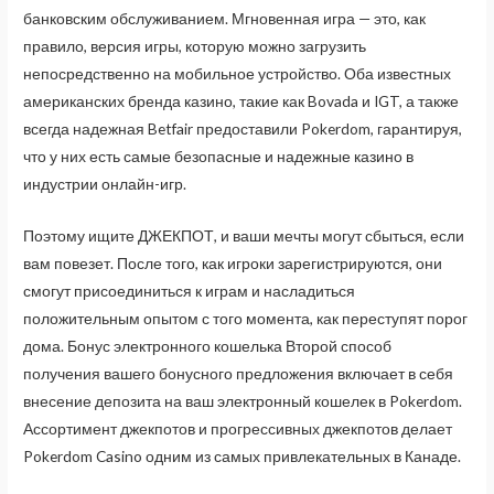
банковским обслуживанием. Мгновенная игра — это, как
правило, версия игры, которую можно загрузить
непосредственно на мобильное устройство. Оба известных
американских бренда казино, такие как Bovada и IGT, а также
всегда надежная Betfair предоставили Pokerdom, гарантируя,
что у них есть самые безопасные и надежные казино в
индустрии онлайн-игр.
Поэтому ищите ДЖЕКПОТ, и ваши мечты могут сбыться, если
вам повезет. После того, как игроки зарегистрируются, они
смогут присоединиться к играм и насладиться
положительным опытом с того момента, как переступят порог
дома. Бонус электронного кошелька Второй способ
получения вашего бонусного предложения включает в себя
внесение депозита на ваш электронный кошелек в Pokerdom.
Ассортимент джекпотов и прогрессивных джекпотов делает
Pokerdom Casino одним из самых привлекательных в Канаде.