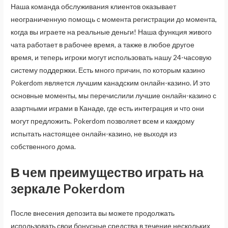
Наша команда обслуживания клиентов оказывает
неограниченную помощь с момента регистрации до момента,
когда вы играете на реальные деньги! Наша функция живого
чата работает в рабочее время, а также в любое другое
время, и теперь игроки могут использовать нашу 24-часовую
систему поддержки. Есть много причин, по которым казино
Pokerdom является лучшим канадским онлайн-казино. И это
основные моменты, мы перечислили лучшие онлайн-казино с
азартными играми в Канаде, где есть интеграция и что они
могут предложить. Pokerdom позволяет всем и каждому
испытать настоящее онлайн-казино, не выходя из
собственного дома.
В чем преимущество играть на
зеркале Pokerdom
После внесения депозита вы можете продолжать
использовать свои бонусные средства в течение нескольких