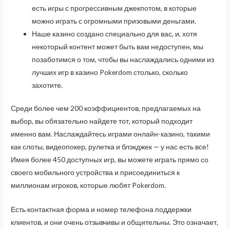
есть игры с прогрессивным джекпотом, в которые
можно играть с огромными призовыми деньгами.
Наше казино создано специально для вас, и, хотя
некоторый контент может быть вам недоступен, мы
позаботимся о том, чтобы вы наслаждались одними из
лучших игр в казино Pokerdom столько, сколько
захотите.
Среди более чем 200 коэффициентов, предлагаемых на
выбор, вы обязательно найдете тот, который подходит
именно вам. Наслаждайтесь играми онлайн-казино, такими
как слоты, видеопокер, рулетка и блэкджек — у нас есть все!
Имея более 450 доступных игр, вы можете играть прямо со
своего мобильного устройства и присоединиться к
миллионам игроков, которые любят Pokerdom.
Есть контактная форма и номер телефона поддержки
клиентов, и они очень отзывчивы и общительны. Это означает,