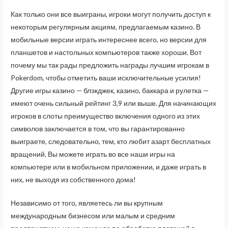
Как только они все выиграны, игроки могут получить доступ к
некоторым регулярным акциям, предлагаемым казино. В
мобильные версии играть интереснее всего, но версии для
планшетов и настольных компьютеров также хороши. Вот
почему мы так рады предложить награды лучшим игрокам в
Pokerdom, чтобы отметить ваши исключительные усилия!
Другие игры казино — блэкджек, казино, баккара и рулетка —
имеют очень сильный рейтинг 3,9 или выше. Для начинающих
игроков в слоты преимущество включения одного из этих
символов заключается в том, что вы гарантированно
выиграете, следовательно, тем, кто любит азарт бесплатных
вращений. Вы можете играть во все наши игры на
компьютере или в мобильном приложении, и даже играть в
них, не выходя из собственного дома!
Независимо от того, являетесь ли вы крупным
международным бизнесом или малым и средним