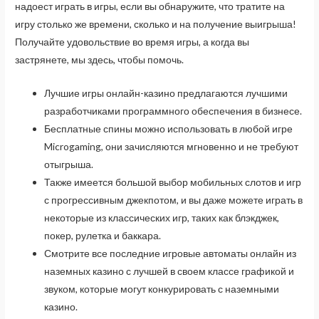
надоест играть в игры, если вы обнаружите, что тратите на
игру столько же времени, сколько и на получение выигрыша!
Получайте удовольствие во время игры, а когда вы
застрянете, мы здесь, чтобы помочь.
Лучшие игры онлайн-казино предлагаются лучшими
разработчиками программного обеспечения в бизнесе.
Бесплатные спины можно использовать в любой игре
Microgaming, они зачисляются мгновенно и не требуют
отыгрыша.
Также имеется большой выбор мобильных слотов и игр
с прогрессивным джекпотом, и вы даже можете играть в
некоторые из классических игр, таких как блэкджек,
покер, рулетка и баккара.
Смотрите все последние игровые автоматы онлайн из
наземных казино с лучшей в своем классе графикой и
звуком, которые могут конкурировать с наземными
казино.