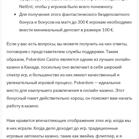
NetEnt, чтобы у игроков было всего понемногу.
Для получения этого фантастического бездепозитного
бонуса и бонусов на матч до 300 € игрокам необходимо
внести минимальный депозит в размере 100 €.
Если у вас есть вопросы, вы можете получить на них ответы,
поговорив с представителем службы поддержки. Таким
образом, Pokerdom Casino является одним из лучших онлайн-
казино в Канаде, поскольку оно включает в себя широкий
спектр игр, и большинство из них имеют качественный и
увлекательный игровой процесс. Pokerdom — идеальное
место для наилучшего развлечения в онлайн-казино. Этот
бонусный пакет действительно хорош, он поможет вам начать
работу в казино.
Нам нравится впечатляющее отображение этих игр, когда мы
в них играли. Когда дело доходит до игр, традиционные
игровые автоматы казино, такие как змейка, флиппер, и я