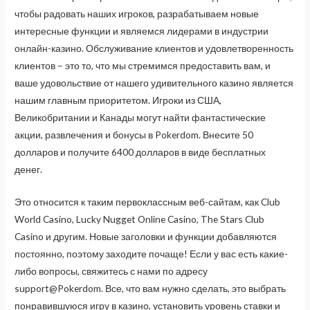
чтобы радовать наших игроков, разрабатываем новые
интересные функции и являемся лидерами в индустрии
онлайн-казино. Обслуживание клиентов и удовлетворенность
клиентов – это то, что мы стремимся предоставить вам, и
ваше удовольствие от нашего удивительного казино является
нашим главным приоритетом. Игроки из США,
Великобритании и Канады могут найти фантастические
акции, развлечения и бонусы в Pokerdom. Внесите 50
долларов и получите 6400 долларов в виде бесплатных
денег.
Это относится к таким первоклассным веб-сайтам, как Club
World Casino, Lucky Nugget Online Casino, The Stars Club
Casino и другим. Новые заголовки и функции добавляются
постоянно, поэтому заходите почаще! Если у вас есть какие-
либо вопросы, свяжитесь с нами по адресу
support@Pokerdom. Все, что вам нужно сделать, это выбрать
понравившуюся игру в казино, установить уровень ставки и