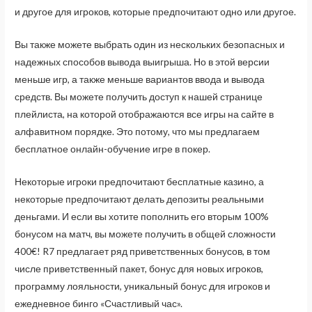
и другое для игроков, которые предпочитают одно или другое.
Вы также можете выбрать один из нескольких безопасных и
надежных способов вывода выигрыша. Но в этой версии
меньше игр, а также меньше вариантов ввода и вывода
средств. Вы можете получить доступ к нашей странице
плейлиста, на которой отображаются все игры на сайте в
алфавитном порядке. Это потому, что мы предлагаем
бесплатное онлайн-обучение игре в покер.
Некоторые игроки предпочитают бесплатные казино, а
некоторые предпочитают делать депозиты реальными
деньгами. И если вы хотите пополнить его вторым 100%
бонусом на матч, вы можете получить в общей сложности
400€! R7 предлагает ряд приветственных бонусов, в том
числе приветственный пакет, бонус для новых игроков,
программу лояльности, уникальный бонус для игроков и
ежедневное бинго «Счастливый час».