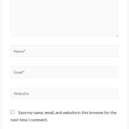
Name*
Email*
Website
Save my name, email, and website in this browser for the
next time I comment.