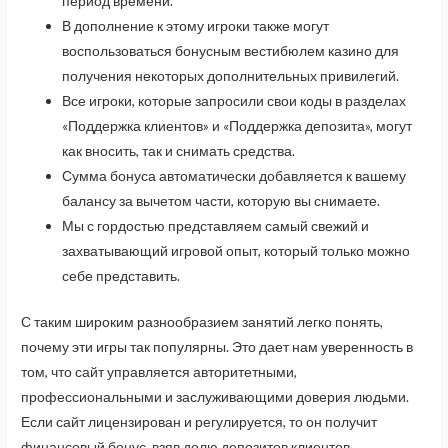
период времени.
В дополнение к этому игроки также могут
воспользоваться бонусным вестибюлем казино для
получения некоторых дополнительных привилегий.
Все игроки, которые запросили свои коды в разделах
«Поддержка клиентов» и «Поддержка депозита», могут
как вносить, так и снимать средства.
Сумма бонуса автоматически добавляется к вашему
балансу за вычетом части, которую вы снимаете.
Мы с гордостью представляем самый свежий и
захватывающий игровой опыт, который только можно
себе представить.
С таким широким разнообразием занятий легко понять,
почему эти игры так популярны. Это дает нам уверенность в
том, что сайт управляется авторитетными,
профессиональными и заслуживающими доверия людьми.
Если сайт лицензирован и регулируется, то он получит
финансовый бонус, взяв долю депозитов клиентов.