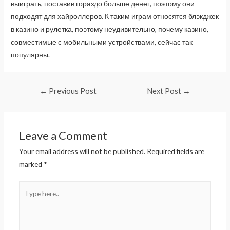
выиграть, поставив гораздо больше денег, поэтому они
подходят для хайроллеров. К таким играм относятся блэкджек
в казино и рулетка, поэтому неудивительно, почему казино,
совместимые с мобильными устройствами, сейчас так
популярны.
Post
←
Previous Post
Next Post
→
navigation
Leave a Comment
Your email address will not be published.
Required fields are
marked
*
Type
here..