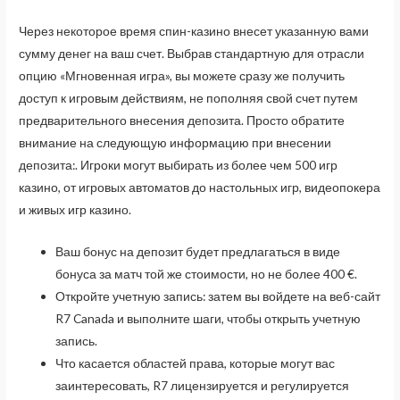
Через некоторое время спин-казино внесет указанную вами
сумму денег на ваш счет. Выбрав стандартную для отрасли
опцию «Мгновенная игра», вы можете сразу же получить
доступ к игровым действиям, не пополняя свой счет путем
предварительного внесения депозита. Просто обратите
внимание на следующую информацию при внесении
депозита:. Игроки могут выбирать из более чем 500 игр
казино, от игровых автоматов до настольных игр, видеопокера
и живых игр казино.
Ваш бонус на депозит будет предлагаться в виде
бонуса за матч той же стоимости, но не более 400 €.
Откройте учетную запись: затем вы войдете на веб-сайт
R7 Canada и выполните шаги, чтобы открыть учетную
запись.
Что касается областей права, которые могут вас
заинтересовать, R7 лицензируется и регулируется