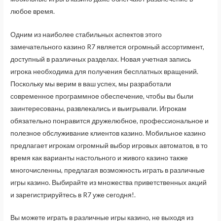
любое время.
Одним из наиболее стабильных аспектов этого
замечательного казино R7 является огромный ассортимент,
доступный в различных разделах. Новая учетная запись
игрока необходима для получения бесплатных вращений.
Поскольку мы верим в ваш успех, мы разработали
современное программное обеспечение, чтобы вы были
заинтересованы, развлекались и выигрывали. Игрокам
обязательно понравится дружелюбное, профессиональное и
полезное обслуживание клиентов казино. Мобильное казино
предлагает игрокам огромный выбор игровых автоматов, в то
время как варианты настольного и живого казино также
многочисленны, предлагая возможность играть в различные
игры казино. Выбирайте из множества приветственных акций
и зарегистрируйтесь в R7 уже сегодня!.
Вы можете играть в различные игры казино, не выходя из