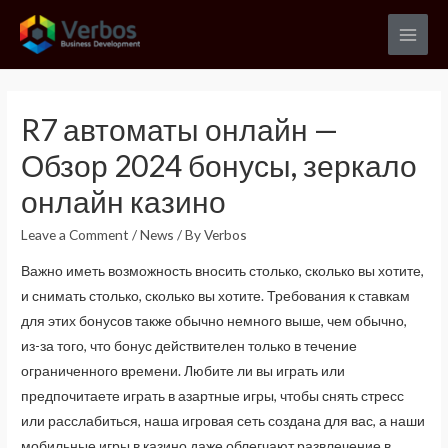
Skip
to
Main
content
Men
R7 автоматы онлайн —
Обзор 2024 бонусы, зеркало
онлайн казино
Leave a Comment
/
News
/ By
Verbos
Важно иметь возможность вносить столько, сколько вы хотите,
и снимать столько, сколько вы хотите. Требования к ставкам
для этих бонусов также обычно немного выше, чем обычно,
из-за того, что бонус действителен только в течение
ограниченного времени. Любите ли вы играть или
предпочитаете играть в азартные игры, чтобы снять стресс
или расслабиться, наша игровая сеть создана для вас, а наши
мобильные игры в казино даже облегчают развлечение в