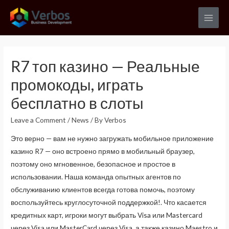
Skip
to
Main
content
Men
R7 топ казино — Реальные
промокоды, играть
бесплатно в слоты
Leave a Comment
/
News
/ By
Verbos
Это верно — вам не нужно загружать мобильное приложение
казино R7 — оно встроено прямо в мобильный браузер,
поэтому оно мгновенное, безопасное и простое в
использовании. Наша команда опытных агентов по
обслуживанию клиентов всегда готова помочь, поэтому
воспользуйтесь круглосуточной поддержкой!. Что касается
кредитных карт, игроки могут выбрать Visa или Mastercard
через Visa или MasterCard через Visa, а также казино Maestro и