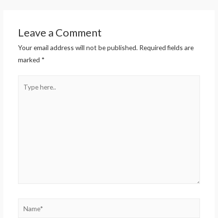
Leave a Comment
Your email address will not be published.
Required fields are
marked
*
Type
here..
Name*