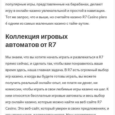
популярные игры, представленные на барабанах, делают
игру в онлайн-казино увлекательной и простой в навигации.
Тот же запрос, что и выше, но считайте казино R7 Casino piero
6 одним из самых маленьких казино с тайм-аутом.
Коллекция игровых
автоматов от R7
Мы знаем, что вы хотите начать играть и развлекаться в R7
прямо сейчас, и сделать так, чтобы вам понравилось ваше
время здесь, наша главная задача. В R7 есть огромный выбор
игр казино, и когда вы будете готовы играть, вы можете
получить реальный онлайн-опыт, не платя ни денег, ни
комиссии, чтобы играть в свои любимые игры казино на шаг. К
ним относятся бесплатные игровые автоматы и весь выбор
игр онлайн-казино, которые можно найти на веб-сайте R7
Casino. Это веб-сайт, который уверен в своих предложениях, и
эта уверенность распространяется. Наш ассортимент