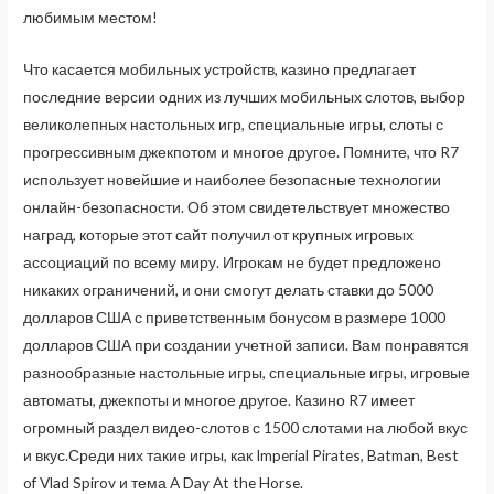
любимым местом!
Что касается мобильных устройств, казино предлагает
последние версии одних из лучших мобильных слотов, выбор
великолепных настольных игр, специальные игры, слоты с
прогрессивным джекпотом и многое другое. Помните, что R7
использует новейшие и наиболее безопасные технологии
онлайн-безопасности. Об этом свидетельствует множество
наград, которые этот сайт получил от крупных игровых
ассоциаций по всему миру. Игрокам не будет предложено
никаких ограничений, и они смогут делать ставки до 5000
долларов США с приветственным бонусом в размере 1000
долларов США при создании учетной записи. Вам понравятся
разнообразные настольные игры, специальные игры, игровые
автоматы, джекпоты и многое другое. Казино R7 имеет
огромный раздел видео-слотов с 1500 слотами на любой вкус
и вкус.Среди них такие игры, как Imperial Pirates, Batman, Best
of Vlad Spirov и тема A Day At the Horse.