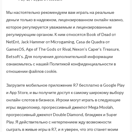
Мы настоятельно рекомендуем вам играть на реальные
деньги только в надежном, лицензированном онлайн-казино,
которое регулируется уважаемым и лицензированным
регулирующим органом. К ним относятся Book of Dead от
NetEnt, Jack Hammer от Microgaming, Casa de Quadra от
GamesOS, Age of The Gods от Rival, Nexon’s Caper’s Treasure,
Betsoft’s. Для получения дополнительной информации
ознакомьтесь с нашей Политикой конфиденциальности в
отношении файлов cookie.
Загрузите мобильное приложение R7 бесплатно в Google Play
и App Store, и вы получите доступ к самому широкому выбору
онлайн-слотов в бизнесе. Игроки могут играть в следующие
игры: видеопокер, прогрессивный джекпот Mega Moolah,
прогрессивный джекпот Double Diamond, блэкджек и Super
Play. Я действительно с нетерпением жду возможности
сыграть в живые игры в R7, и я уверен, что это станет моим